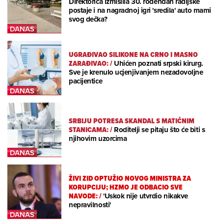
Direktorica izmislila 30. rođendan radijske
postaje i na nagradnoj igri 'sredila' auto mami
svog dečka?
UGRAĐIVAO SILIKONE NA CRNO I MASNO
ZARAĐIVAO:
/
Uhićen poznati srpski kirurg.
Sve je krenulo ucjenjivanjem nezadovoljne
pacijentice
SRBIJU POTRESA SKANDAL S MATIČNIM
STANICAMA:
/
Roditelji se pitaju što će biti s
njihovim uzorcima
ŽIVI ZID OPTUŽIO NOVOG MINISTRA ZA
KORUPCIJU; HZMO JE ODBACIO SVE
NAVODE:
/
'Uskok nije utvrdio nikakve
nepravilnosti'