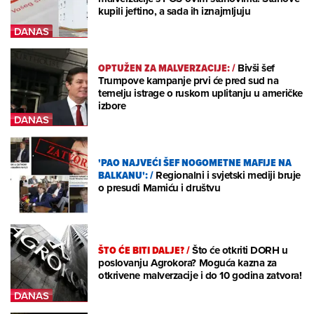
kupili jeftino, a sada ih iznajmljuju
OPTUŽEN ZA MALVERZACIJE:
/
Bivši šef
Trumpove kampanje prvi će pred sud na
temelju istrage o ruskom uplitanju u američke
izbore
'PAO NAJVEĆI ŠEF NOGOMETNE MAFIJE NA
BALKANU':
/
Regionalni i svjetski mediji bruje
o presudi Mamiću i društvu
ŠTO ĆE BITI DALJE?
/
Što će otkriti DORH u
poslovanju Agrokora? Moguća kazna za
otkrivene malverzacije i do 10 godina zatvora!