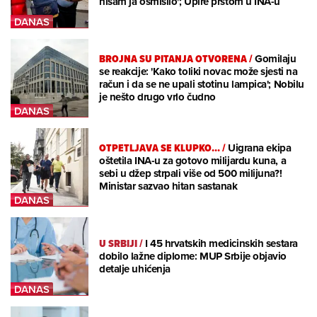
nisam ja osmislio'; Upire prstom u INA-u
BROJNA SU PITANJA OTVORENA
/
Gomilaju
se reakcije: 'Kako toliki novac može sjesti na
račun i da se ne upali stotinu lampica'; Nobilu
je nešto drugo vrlo čudno
OTPETLJAVA SE KLUPKO...
/
Uigrana ekipa
oštetila INA-u za gotovo milijardu kuna, a
sebi u džep strpali više od 500 milijuna?!
Ministar sazvao hitan sastanak
U SRBIJI
/
I 45 hrvatskih medicinskih sestara
dobilo lažne diplome: MUP Srbije objavio
detalje uhićenja