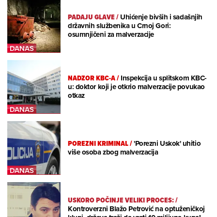
PADAJU GLAVE
/
Uhićenje bivših i sadašnjih
državnih službenika u Crnoj Gori:
osumnjičeni za malverzacije
NADZOR KBC-A
/
Inspekcija u splitskom KBC-
u: doktor koji je otkrio malverzacije povukao
otkaz
POREZNI KRIMINAL
/
'Porezni Uskok' uhitio
više osoba zbog malverzacija
USKORO POČINJE VELIKI PROCES:
/
Kontroverzni Blažo Petrović na optuženičkoj