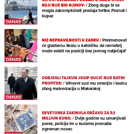
KOJI NIJE BIO NJIHOV:
/
Zbog duga bi se
mogla zakomplicirati prodaja tvrtke; Poznat i
kupac
NIZ NEPRAVILNOSTI U ZADRU
/
Preimenovat
će glazbenu školu u katoličku da ravnatelj
može ostati na poziciji bez javnog natječaja?
ODBJEGLI TAJKUN JOSIP GUCIĆ NIJE RATNI
PROFITER:
/
Vrhovni sud mu smanjio i kaznu
zbog malverzacija u Makarskoj
DEVETORKA ZAKINULA DRŽAVU ZA 5,1
MILIJUN KUNA:
/
Dvije godine su umanjivali
porez, policija im u kućama pronašla
ogroman novac