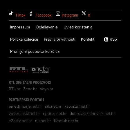
Tiktok
Facebook
Instagram
X
Impressum
Oglašavanje
Uvjeti korištenja
Politika kolačića
Pravila privatnosti
Kontakt
RSS
Promijeni postavke kolačića
RTL DIGITALNI PROIZVODI
RTL.hr
Zena.hr
Voyo.hr
PARTNERSKI PORTALI
emedjimurje.net.hr
sib.net.hr
kaportal.net.hr
varazdinski.net.hr
riportal.net.hr
dubrovackidnevnik.net.hr
eZadar.net.hr
nu.net.hr
likaclub.net.hr