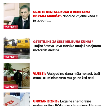
GDJE JE NESTALA KUĆA U REMETAMA
GORANA MARIĆA?
/
'Doći će vrijeme kada ću
ja govoriti...'
OŠTETILI HŽ ZA ŠEST MILIJUNA KUNA?
/
Trojica šefova i dva radnika muljali s najmom
motornih drezina
VIJESTI
/
Već godinu dana ništa ne radi, traži
otkaz, ali Ministarstvo mu ga ne želi dati
UNOSAN BIZNIS
/
Legalne i nemoralne
malverzacije s POS-ovim stanovima: Stanove