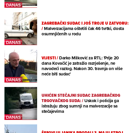
ZAGREBAČKI SUDAC I JOŠ TROJE U ZATVORU:
/
Malverzacijama oštetili čak 46 tvrtki, dosta
osumnjičenih u rodu
VIJESTI
/
Darko Milković za RTL: 'Prije 20
dana Kovačić je zatražio razrješenje, ne
navodeći razlog. Nakon 30. travnja on više
neće biti sudac'
UHIĆEN STEČAJNI SUDAC ZAGREBAČKOG
TRGOVAČKOG SUDA:
/
Uskok i policija ga
istražuju zbog sumnji na malverzacije sa
stečajevima
ŠEFOVI ULJANIKA PRODALI 3. MAJU STROJ