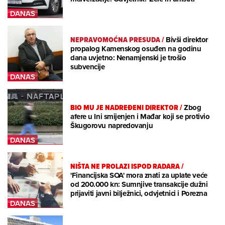
NEPRAVOMOĆNA PRESUDA
/
Bivši direktor
propalog Kamenskog osuđen na godinu
dana uvjetno: Nenamjenski je trošio
subvencije
BIO MU JE NADREĐENI DIREKTOR
/
Zbog
afere u Ini smijenjen i Mađar koji se protivio
Škugorovu napredovanju
NIŠTA NE PROLAZI ISPOD RADARA
/
'Financijska SOA' mora znati za uplate veće
od 200.000 kn: Sumnjive transakcije dužni
prijaviti javni bilježnici, odvjetnici i Porezna