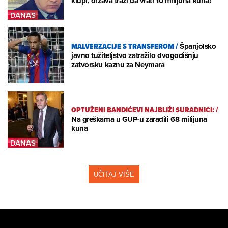
klupi, država traži da vrati 10 milijuna kuna!
MALVERZACIJE S TRANSFEROM
/
Španjolsko
javno tužiteljstvo zatražilo dvogodišnju
zatvorsku kaznu za Neymara
OPTUŽENI BANDIĆEVI NAJBLIŽI SURADNICI:
/
Na greškama u GUP-u zaradili 68 milijuna
kuna
UČITAJ VIŠE