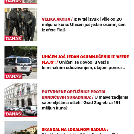
VELIKA AKCIJA
/
Iz tvrtki izvukli više od 20
milijuna kuna: Uhićen još jedan osumnjičeni
iz afere Flajš
UHIĆEN JOŠ JEDAN OSUMNJIČENIK IZ 'AFERE
FLAJŠ':
/
Uhićeni se dovodi u vezi s
kriminalnim udruživanjem, utajom poreza...
POTVRĐENE OPTUŽNICE PROTIV
BANDIĆEVIH SURADNIKA:
/
U malverzacijama
sa zemljištima oštetili Grad Zagreb za 151
milijun kuna?
SKANDAL NA LOKALNOM RADIJU:
/