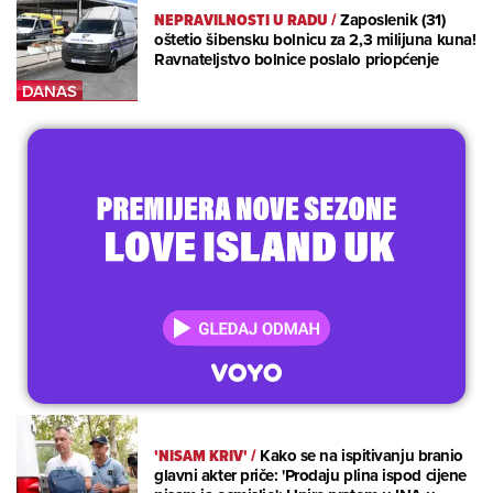
NEPRAVILNOSTI U RADU
/
Zaposlenik (31)
oštetio šibensku bolnicu za 2,3 milijuna kuna!
Ravnateljstvo bolnice poslalo priopćenje
'NISAM KRIV'
/
Kako se na ispitivanju branio
glavni akter priče: 'Prodaju plina ispod cijene