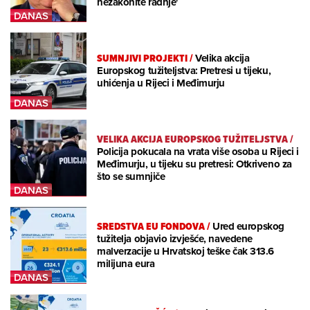
nezakonite radnje'
SUMNJIVI PROJEKTI
/
Velika akcija
Europskog tužiteljstva: Pretresi u tijeku,
uhićenja u Rijeci i Međimurju
VELIKA AKCIJA EUROPSKOG TUŽITELJSTVA
/
Policija pokucala na vrata više osoba u Rijeci i
Međimurju, u tijeku su pretresi: Otkriveno za
što se sumnjiče
SREDSTVA EU FONDOVA
/
Ured europskog
tužitelja objavio izvješće, navedene
malverzacije u Hrvatskoj teške čak 313.6
milijuna eura