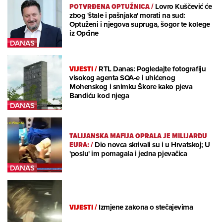
POTVRĐENA OPTUŽNICA
/
Lovro Kuščević će
zbog 'štale i pašnjaka' morati na sud:
Optuženi i njegova supruga, šogor te kolege
iz Općine
VIJESTI
/
RTL Danas: Pogledajte fotografiju
visokog agenta SOA-e i uhićenog
Mohenskog i snimku Škore kako pjeva
Bandiću kod njega
TALIJANSKA MAFIJA OPRALA JE MILIJARDU
EURA:
/
Dio novca skrivali su i u Hrvatskoj; U
'poslu' im pomagala i jedna pjevačica
VIJESTI
/
Izmjene zakona o stečajevima