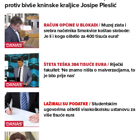
protiv bivše kninske kraljice Josipe Pleslić
RAČUN OPĆINE U BLOKADI
/
Muzej zlata i
srebra načelnika Smokvice koštao slobode:
Je li i koga oštetio za 400 tisuća eura?
ŠTETA TEŠKA 384 TISUĆE EURA
/
Riječki
fakultet: 'Ne znamo ništa o malverzacijama, to
je bilo prije nas'
LAŽIRALI SU PODATKE
/
Studentskim
ugovorima oštetili visokoškolsku ustanovu za
više tisuće eura