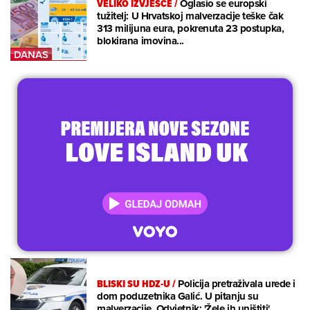
VELIKO IZVJEŠĆE
/
Oglasio se europski
tužitelj: U Hrvatskoj malverzacije teške čak
313 milijuna eura, pokrenuta 23 postupka,
blokirana imovina...
BLISKI SU HDZ-U
/
Policija pretraživala urede i
dom poduzetnika Galić. U pitanju su
malverzacije. Odvjetnik: 'Žele ih uništiti'