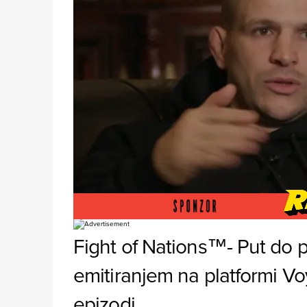
Foto:
Fight of Nations™- Put do 
emitiranjem na platformi Voy
epizodi