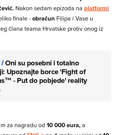
ević.
Nakon sedam epizoda na
platformi
eliko finale -
obračun
Filipa i Vase u
jeg člana teama Hrvatske protiv onog iz
/
Oni su posebni i totalno
ji: Upoznajte borce 'Fight of
s™ - Put do pobjede' reality
a
eam za nagradu od
10 000 eura,
a