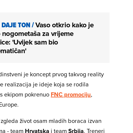
DAJE TON
/
Vaso otkrio kako je
o nogometaša za vrijeme
ce: 'Uvijek sam bio
ematičan'
dinstveni je koncept prvog takvog reality
ealizacija je ideje koja se rodila
s ekipom pokrenuo
FNC promociju
,
Europe.
 izgleda život osam mladih boraca izvan
ima - team
Hrvatska
i team
Srbija
. Treneri