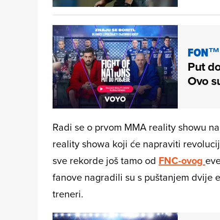
FON™ 
Put do
Ovo su
Radi se o prvom
MMA reality showu
na 
reality showa koji će napraviti revoluci
sve rekorde još tamo od
FNC-ovog
eve
fanove nagradili su s puštanjem dvije e
treneri.