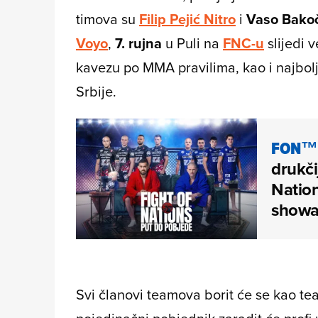
timova su
Filip Pejić
Nitro
i
Vaso Bakoč
Voyo
,
7. rujna
u Puli na
FNC-u
slijedi v
kavezu po MMA pravilima, kao i najbol
Srbije.
FON™
drukči
Nation
show
Svi članovi teamova borit će se kao t