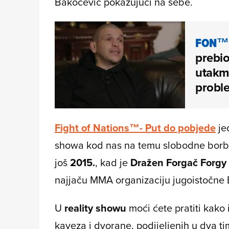
Bakočević pokazujući na sebe.
FON™ 
prebi
utakmi
probl
Fight of Nations™- Put do pobjede
je
showa kod nas na temu slobodne borbe r
još
2015.
, kad je
Dražen Forgač Forgy
najjaču MMA organizaciju jugoistočne 
U
reality showu
moći ćete pratiti kako
kaveza i dvorane, podijeljenih u dva t