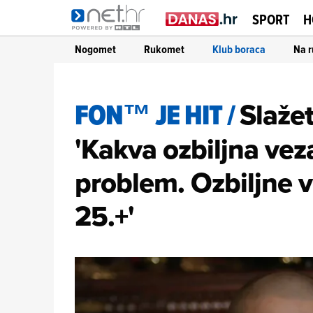
SPORT
H
Nogomet
Rukomet
Klub boraca
Na r
FON™ JE HIT
/
Slažet
'Kakva ozbiljna veza
problem. Ozbiljne v
25.+'