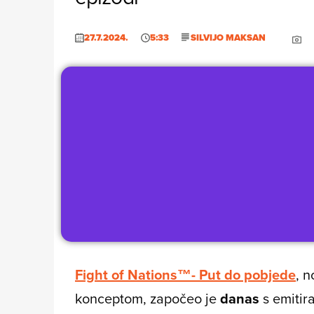
27.7.2024.
5:33
SILVIJO MAKSAN
Fight of Nations™- Put do pobjede
, n
konceptom, započeo je
danas
s emiti