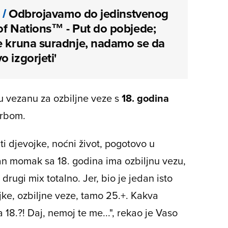
/
Odbrojavamo do jedinstvenog
of Nations™ - Put do pobjede;
e kruna suradnje, nadamo se da
o izgorjeti'
u vezanu za ozbiljne veze s
18. godina
orbom.
titi djevojke, noćni život, pogotovo u
n momak sa 18. godina ima ozbiljnu vezu,
 drugi mix totalno. Jer, bio je jedan isto
ojke, ozbiljne veze, tamo 25.+. Kakva
a 18.?! Daj, nemoj te me...", rekao je Vaso