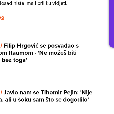
sad niste imali priliku vidjeti.
yo
 /
Filip Hrgović se posvađao s
m Itaumom - 'Ne možeš biti
 bez toga'
 /
Javio nam se Tihomir Pejin: 'Nije
a, ali u šoku sam što se dogodilo'