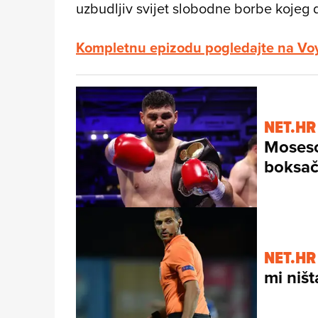
uzbudljiv svijet slobodne borbe kojeg do
Kompletnu epizodu pogledajte na Vo
NET.HR
Moseso
boksač
NET.HR
mi ništ