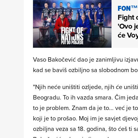
FON™
Fight 
'Ovo j
će Voy
Vaso Bakočević dao je zanimljivu izjav
kad se baviš ozbiljno sa slobodnom b
"Njih neće uništiti ozljede, njih će uniš
Beogradu. To ih vazda smara. Čim jeda
to je problem. Znam da je to... već je to
koji je to prošao. Moj im je savjet djev
ozbiljna veza sa 18. godina, što ćeš ti s