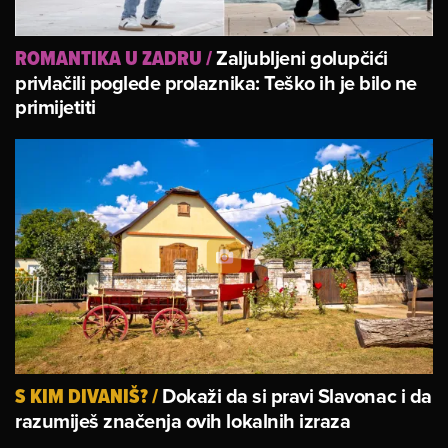
Zaljubljeni golupčići
ROMANTIKA U ZADRU
/
privlačili poglede prolaznika: Teško ih je bilo ne
primijetiti
Dokaži da si pravi Slavonac i da
S KIM DIVANIŠ?
/
razumiješ značenja ovih lokalnih izraza