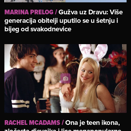
MARINA PRELOG
/
Gužva uz Dravu: Više
generacija obitelji uputilo se u šetnju i
bijeg od svakodnevice
RACHEL MCADAMS
/
Ona je teen ikona,
zločesta djevojka i lice megapopularne