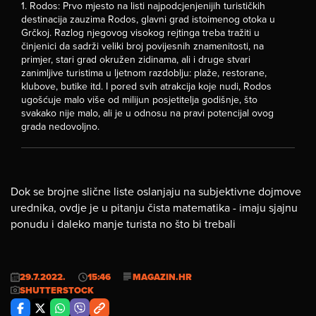
1. Rodos: Prvo mjesto na listi najpodcjenjenijih turističkih
destinacija zauzima Rodos, glavni grad istoimenog otoka u
Grčkoj. Razlog njegovog visokog rejtinga treba tražiti u
činjenici da sadrži veliki broj povijesnih znamenitosti, na
primjer, stari grad okružen zidinama, ali i druge stvari
zanimljive turistima u ljetnom razdoblju: plaže, restorane,
klubove, butike itd. I pored svih atrakcija koje nudi, Rodos
ugošćuje malo više od milijun posjetitelja godišnje, što
svakako nije malo, ali je u odnosu na pravi potencijal ovog
grada nedovoljno.
Dok se brojne slične liste oslanjaju na subjektivne dojmove
urednika, ovdje je u pitanju čista matematika - imaju sjajnu
ponudu i daleko manje turista no što bi trebali
29.7.2022.
15:46
MAGAZIN.HR
SHUTTERSTOCK