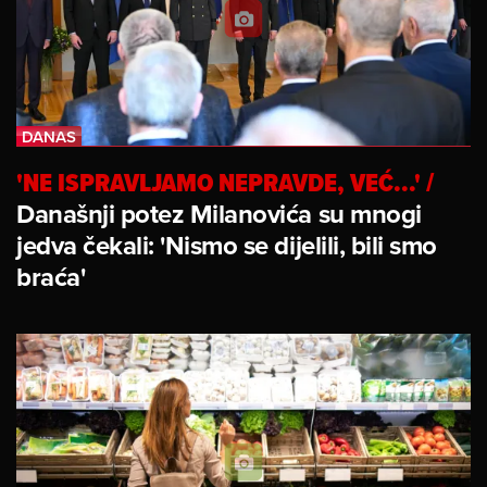
'NE ISPRAVLJAMO NEPRAVDE, VEĆ...'
/
Današnji potez Milanovića su mnogi
jedva čekali: 'Nismo se dijelili, bili smo
braća'