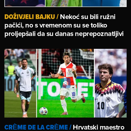
DOŽIVJELI BAJKU
/
Nekoć su bili ružni
pačići, no s vremenom su se toliko
proljepšali da su danas neprepoznatljivi
CRÈME DE LA CRÈME
/
Hrvatski maestro