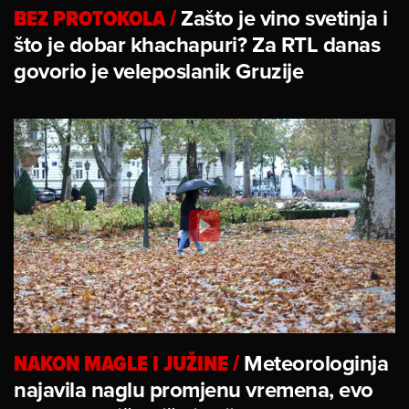
BEZ PROTOKOLA
/
Zašto je vino svetinja i
što je dobar khachapuri? Za RTL danas
govorio je veleposlanik Gruzije
NAKON MAGLE I JUŽINE
/
Meteorologinja
najavila naglu promjenu vremena, evo