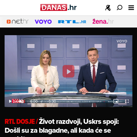
Play
Video
Loaded
:
0%
Current
0:00
/
Duration
6:30
Play
Unmute
Picture-
Fulls
in-
Picture
Time
RTL DOSJE
/
Život razdvoji, Uskrs spoji:
Došli su za blagadne, ali kada će se