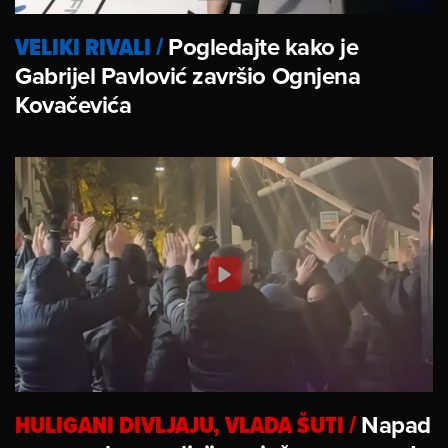
VELIKI RIVALI
/
Pogledajte kako je
Gabrijel Pavlović završio Ognjena
Kovačevića
HULIGANI DIVLJAJU, VLADA ŠUTI
/
Napad