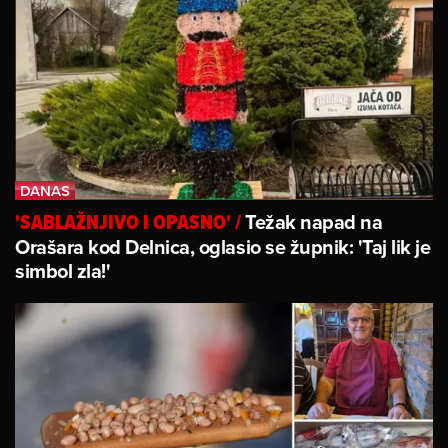
Težak napad na
'SABLAŽNJIVO I OPASNO'
/
Orašara kod Delnica, oglasio se župnik: 'Taj lik je
simbol zla!'