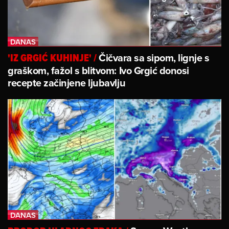
Čičvara sa sipom, lignje s
'IZ GRGIĆ KUHINJE'
/
graškom, fažol s blitvom: Ivo Grgić donosi
recepte začinjene ljubavlju