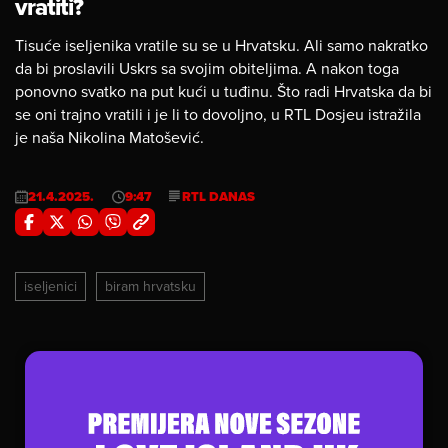
vratiti?
Tisuće iseljenika vratile su se u Hrvatsku. Ali samo nakratko
da bi proslavili Uskrs sa svojim obiteljima. A nakon toga
ponovno svatko na put kući u tuđinu. Što radi Hrvatska da bi
se oni trajno vratili i je li to dovoljno, u RTL Dosjeu istražila
je naša Nikolina Matošević.
21.4.2025.
9:47
RTL DANAS
iseljenici
biram hrvatsku