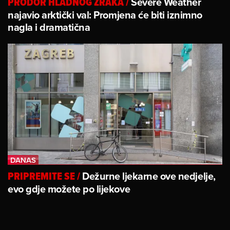
Severe Weather
PRODOR HLADNOG ZRAKA
/
najavio arktički val: Promjena će biti iznimno
nagla i dramatična
Dežurne ljekarne ove nedjelje,
PRIPREMITE SE
/
evo gdje možete po lijekove