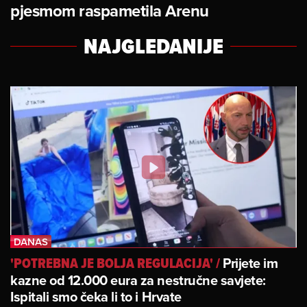
pjesmom raspametila Arenu
NAJGLEDANIJE
Prijete im
'POTREBNA JE BOLJA REGULACIJA'
/
kazne od 12.000 eura za nestručne savjete:
Ispitali smo čeka li to i Hrvate