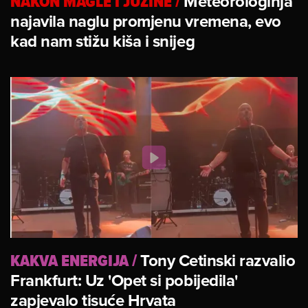
NAKON MAGLE I JUŽINE
/
Meteorologinja
najavila naglu promjenu vremena, evo
kad nam stižu kiša i snijeg
KAKVA ENERGIJA
/
Tony Cetinski razvalio
Frankfurt: Uz 'Opet si pobijedila'
zapjevalo tisuće Hrvata