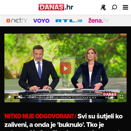
Play
Video
Loaded
:
0%
Current
0:00
/
Duration
2:45
Play
Unmute
Picture-
Fulls
in-
Picture
Time
NITKO NIJE ODGOVORAN?
/
Svi su šutjeli ko
zaliveni, a onda je 'buknulo'. Tko je