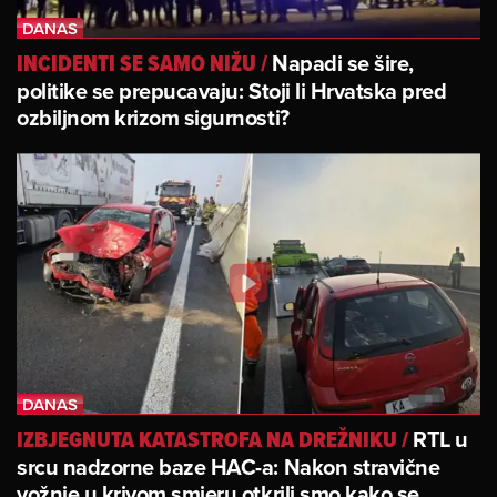
Napadi se šire,
INCIDENTI SE SAMO NIŽU
/
politike se prepucavaju: Stoji li Hrvatska pred
ozbiljnom krizom sigurnosti?
RTL u
IZBJEGNUTA KATASTROFA NA DREŽNIKU
/
srcu nadzorne baze HAC-a: Nakon stravične
vožnje u krivom smjeru otkrili smo kako se