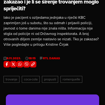
zakazao i je li se širenje trovanjem moglo
spriječiti?
Iako je pacijent s ozljedama jednjaka u riječki KBC
zaprimljen još u subotu, što su odmah i prijavili policiji,
javnost o tome danima nije znala ništa. Informacija nije
stigla od policije ni od Državnog inspektorata. A broj
otrovanih diljem zemlje nastavio se nizati. Tko je zakazao?
Više pogledajte u prilogu Kristine Čirjak
8.11.2023.
18:15
RTL DANAS
trovanje
coca-cola
propusti
romerquelle