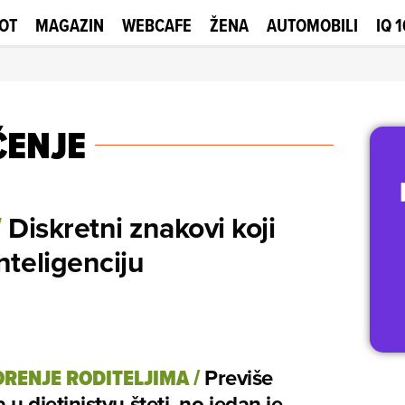
OT
MAGAZIN
WEBCAFE
ŽENA
AUTOMOBILI
IQ 
ČENJE
Diskretni znakovi koji
/
nteligenciju
RENJE RODITELJIMA
/
Previše
 u djetinjstvu šteti, no jedan je