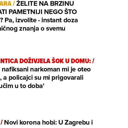
TARA
/
ŽELITE NA BRZINU
TI PAMETNIJI NEGO ŠTO
 Pa, izvolite - instant doza
ičnog znanja o svemu
NTICA DOŽIVJELA ŠOK U DOMU:
/
 nafiksani narkoman mi je oteo
, a policajci su mi prigovarali
učim u to doba'
/
Novi korona hobi: U Zagrebu i