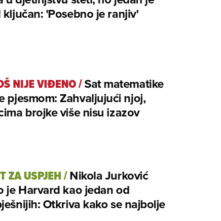
 ključan: 'Posebno je ranjiv'
OŠ NIJE VIĐENO
/
Sat matematike
e pjesmom: Zahvaljujući njoj,
cima brojke više nisu izazov
T ZA USPJEH
/
Nikola Jurković
o je Harvard kao jedan od
ješnijih: Otkriva kako se najbolje