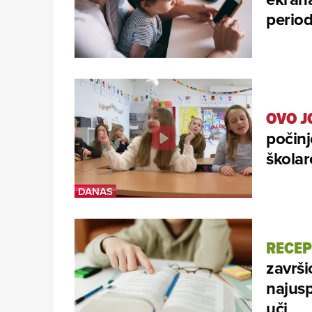
period
OVO J
počinj
školar
RECEP
završi
najusp
uči