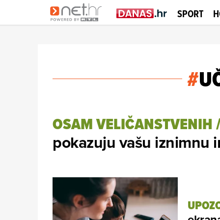
SPORT
H
#
U
OSAM VELIČANSTVENIH
pokazuju vašu iznimnu i
UPOZO
ekrana