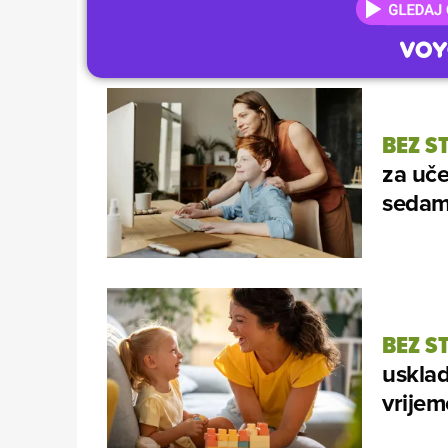
BEZ S
za uče
sedam
BEZ S
usklad
vrijem