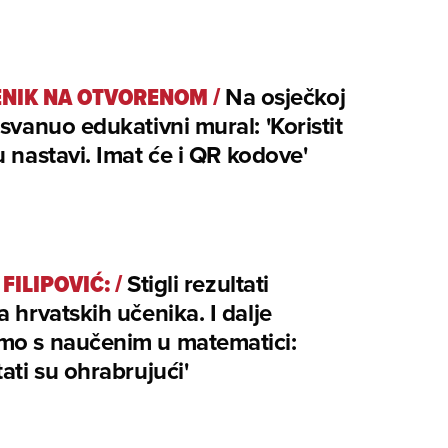
NIK NA OTVORENOM
/
Na osječkoj
osvanuo edukativni mural: 'Koristit
u nastavi. Imat će i QR kodove'
FILIPOVIĆ:
/
Stigli rezultati
a hrvatskih učenika. I dalje
mo s naučenim u matematici:
tati su ohrabrujući'