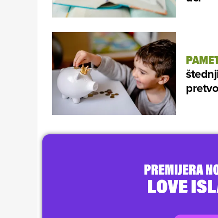
PAMET
štednj
pretvo