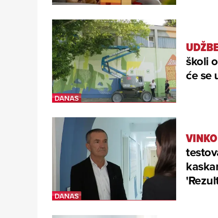
UDŽBE
školi 
će se 
VINKO 
testov
kaska
'Rezul