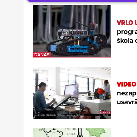
VRLO 
progra
škola 
VIDEO
nezapo
usavrš