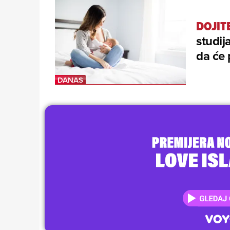
DOJIT
studij
da će 