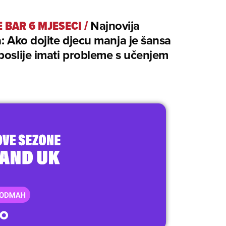
E BAR 6 MJESECI
/
Najnovija
a: Ako dojite djecu manja je šansa
poslije imati probleme s učenjem