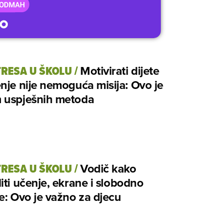
TRESA U ŠKOLU
/
Motivirati dijete
nje nije nemoguća misija: Ovo je
 uspješnih metoda
TRESA U ŠKOLU
/
Vodič kako
iti učenje, ekrane i slobodno
e: Ovo je važno za djecu