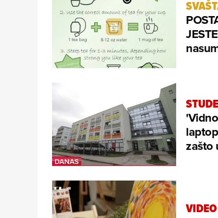
SVAŠ
POSTA
JESTE?
nasum
STUDE
'Vidno
laptop
zašto 
VIDEO