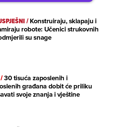
USPJEŠNI
/
Konstruiraju, sklapaju i
miraju robote: Učenici strukovnih
odmjerili su snage
/
30 tisuća zaposlenih i
slenih građana dobit će priliku
avati svoje znanja i vještine