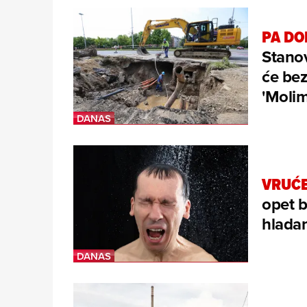
PA DO
Stanov
će bez
'Molim
VRUĆE
opet b
hladan