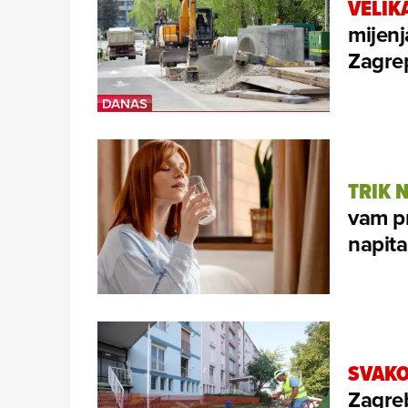
VELIK
mijenj
Zagrep
TRIK 
vam pr
napita
SVAKO
Zagre