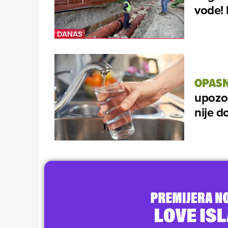
vode! 
OPASN
upozor
nije d