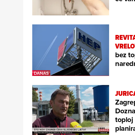
REVIT
VREL
bez to
naredn
JURIC
Zagrep
Doznaj
toploj
plani