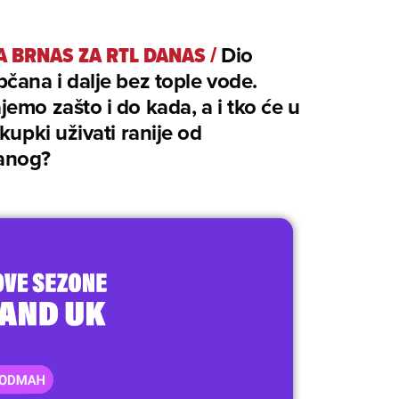
A BRNAS ZA RTL DANAS
/
Dio
čana i dalje bez tople vode.
emo zašto i do kada, a i tko će u
 kupki uživati ranije od
ranog?