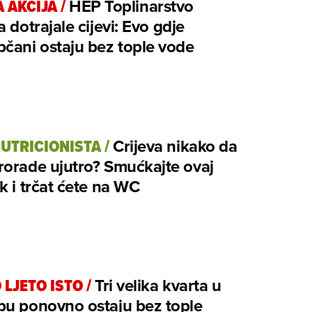
A AKCIJA
/
HEP Toplinarstvo
a dotrajale cijevi: Evo gdje
čani ostaju bez tople vode
NUTRICIONISTA
/
Crijeva nikako da
orade ujutro? Smućkajte ovaj
k i trčat ćete na WC
 LJETO ISTO
/
Tri velika kvarta u
bu ponovno ostaju bez tople