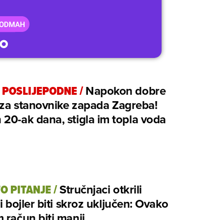
 POSLIJEPODNE
/
Napokon dobre
i za stanovnike zapada Zagreba!
20-ak dana, stigla im topla voda
TO PITANJE
/
Stručnjaci otkrili
li bojler biti skroz uključen: Ovako
 račun biti manji