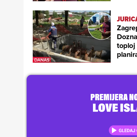
JURIC
Zagrep
Doznaj
toploj
plani