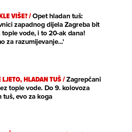
KLE VIŠE?
/
Opet hladan tuš:
nici zapadnog dijela Zagreba bit
 tople vode, i to 20-ak dana!
o za razumijevanje...'
 LJETO, HLADAN TUŠ
/
Zagrepčani
ez tople vode. Do 9. kolovoza
 tuš, evo za koga