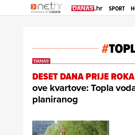
SPORT
H
#
TOP
DESET DANA PRIJE ROKA
ove kvartove: Topla voda 
planiranog