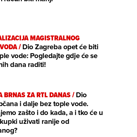
ALIZACIJA MAGISTRALNOG
OVODA
/
Dio Zagreba opet će biti
ple vode: Pogledajte gdje će se
ih dana raditi!
A BRNAS ZA RTL DANAS
/
Dio
čana i dalje bez tople vode.
emo zašto i do kada, a i tko će u
 kupki uživati ranije od
ranog?