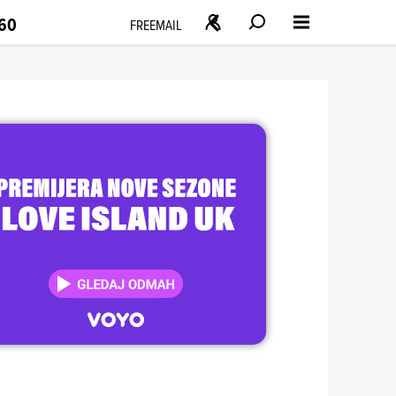
160
FREEMAIL