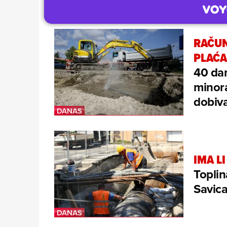
RAČUN
PLAĆA
40 dan
minor
dobiva
IMA LI
Toplin
Savica