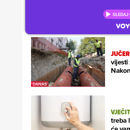
JUČER
vijest
Nakon 
VJEČI
treba 
će vam