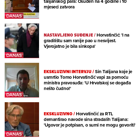
talijanskog para: Osuđen na 4 godine i 10
mjeseci zatvora
NASTAVLJENO SUĐENJE
/
Horvatinčić: 'I na
gradilištu sam ranije pao u nesvijest.
Vjerojatno je bila sinkopa'
EKSKLUZIVNI INTERVJU
/
Sin Talijana koje je
usmrtio Tomo Horvatinčić vapi za pomoću
ministra pravosuđa: 'U Hrvatskoj se događa
nešto čudno!'
EKSKLUZIVNO
/
Horvatinčić za RTL
demantirao navode sina stradalih Talijana:
'Ugovor je potpisan, o sumi ne mogu govoriti'