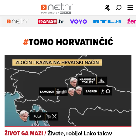
#
TOMO HORVATINČIĆ
Živote, robijo! Lako takav
ŽIVOT GA MAZI
/