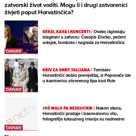
zatvorski život voditi. Mogu li i drugi zatvorenici
živjeti poput Horvatinčića?
KEKSI, KAVA I KONCERTI
/
Ovako izgledaju
blagdani u zatvoru: Časopis Zloćko, pečeni
odojak, tombola i nagrada za Horvatinčića
KRIV ZA SMRT TALIJANA
/
Tomislav
Horvatinčić dobio premještaj, iz Popovače ide
u kaznionicu otvorenog tipa kod Pule
JOŠ MALO PA BESKUĆNIK
/
Nakon stana,
Horvatinčić prodaje i basnoslovnu vilu,
fotografije luksuznog imanja su nadrealne