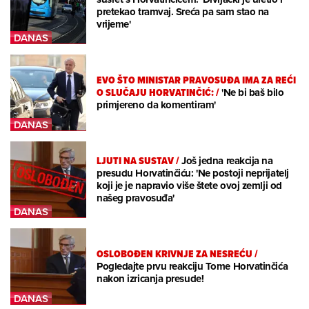
pretekao tramvaj. Sreća pa sam stao na
vrijeme'
EVO ŠTO MINISTAR PRAVOSUĐA IMA ZA REĆI
O SLUČAJU HORVATINČIĆ:
/
'Ne bi baš bilo
primjereno da komentiram'
LJUTI NA SUSTAV
/
Još jedna reakcija na
presudu Horvatinčiću: 'Ne postoji neprijatelj
koji je je napravio više štete ovoj zemlji od
našeg pravosuđa'
OSLOBOĐEN KRIVNJE ZA NESREĆU
/
Pogledajte prvu reakciju Tome Horvatinčića
nakon izricanja presude!