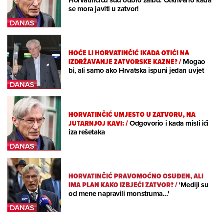
Horvatinčiću sud odbio žalbu: Otkriveno kada
se mora javiti u zatvor!
HOĆE LI HORVATINČIĆ IKADA OTIĆI NA
IZDRŽAVANJE ZATVORSKE KAZNE?
/
Mogao
bi, ali samo ako Hrvatska ispuni jedan uvjet
HORVATINČIĆ UMJESTO U ZATVORU, NA
JUTARNJOJ KAVI:
/
Odgovorio i kada misli ići
iza rešetaka
HORVATINČIĆ PRAVOMOĆNO OSUĐEN, ALI
IMA PLAN KAKO IZBJEĆI ZATVOR?
/
'Mediji su
od mene napravili monstruma...'