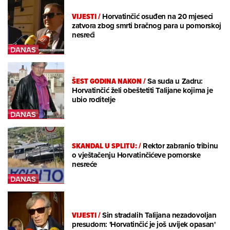
VIJESTI
/
Horvatinčić osuđen na 20 mjeseci
zatvora zbog smrti bračnog para u pomorskoj
nesreći
ŠEST GODINA NAKON
/
Sa suda u Zadru:
Horvatinčić želi obeštetiti Talijane kojima je
ubio roditelje
SKANDAL U SPLITU:
/
Rektor zabranio tribinu
o vještačenju Horvatinčićeve pomorske
nesreće
VIJESTI
/
Sin stradalih Talijana nezadovoljan
presudom: 'Horvatinčić je još uvijek opasan'