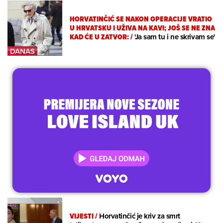
HORVATINČIĆ SE NAKON OPERACIJE VRATIO
U HRVATSKU I UŽIVA NA KAVI; JOŠ SE NE ZNA
KAD ĆE U ZATVOR:
/
'Ja sam tu i ne skrivam se'
VIJESTI
/
Horvatinčić je kriv za smrt