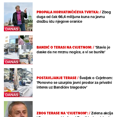
PROPALA HORVATINČIĆEVA TVRTKA:
/
Zbog
duga od čak 66,4 milijuna kuna na javnu
dražbu idu njegove oranice
BANDIĆ O TERASI NA CVJETNOM:
/
'Stavio je
daske da ne mrznu nogice, a vi se bunite'
POSTAVLJANJE TERASE
/
Švaljek o Cvjetnom:
'Ponovno se uzurpira javni prostor za privatni
interes uz Bandićev blagoslov'
ZBOG TERASE NA 'CVJETNOM':
/
Zelena akcija