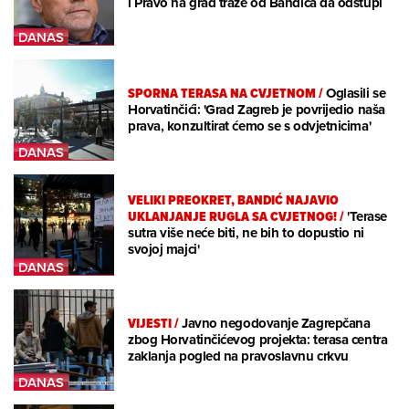
i Pravo na grad traže od Bandića da odstupi
SPORNA TERASA NA CVJETNOM
/
Oglasili se
Horvatinčići: 'Grad Zagreb je povrijedio naša
prava, konzultirat ćemo se s odvjetnicima'
VELIKI PREOKRET, BANDIĆ NAJAVIO
UKLANJANJE RUGLA SA CVJETNOG!
/
'Terase
sutra više neće biti, ne bih to dopustio ni
svojoj majci'
VIJESTI
/
Javno negodovanje Zagrepčana
zbog Horvatinčićevog projekta: terasa centra
zaklanja pogled na pravoslavnu crkvu