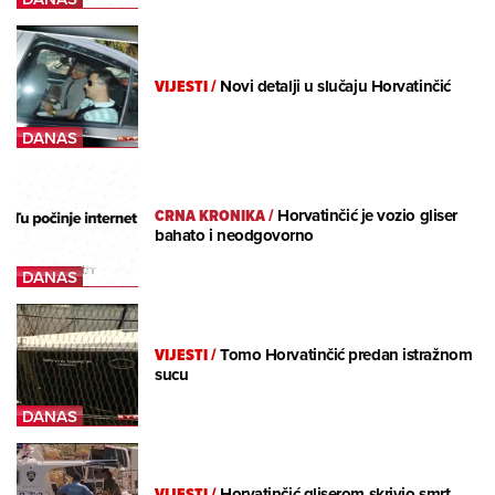
VIJESTI
/
Novi detalji u slučaju Horvatinčić
CRNA KRONIKA
/
Horvatinčić je vozio gliser
bahato i neodgovorno
VIJESTI
/
Tomo Horvatinčić predan istražnom
sucu
VIJESTI
/
Horvatinčić gliserom skrivio smrt