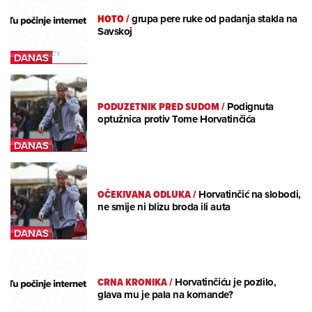
HOTO
/
grupa pere ruke od padanja stakla na
Savskoj
PODUZETNIK PRED SUDOM
/
Podignuta
optužnica protiv Tome Horvatinčića
OČEKIVANA ODLUKA
/
Horvatinčić na slobodi,
ne smije ni blizu broda ili auta
CRNA KRONIKA
/
Horvatinčiću je pozlilo,
glava mu je pala na komande?