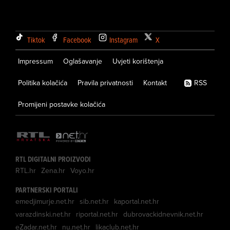
Tiktok
Facebook
Instagram
X
Impressum
Oglašavanje
Uvjeti korištenja
Politika kolačića
Pravila privatnosti
Kontakt
RSS
Promijeni postavke kolačića
RTL DIGITALNI PROIZVODI
RTL.hr
Zena.hr
Voyo.hr
PARTNERSKI PORTALI
emedjimurje.net.hr
sib.net.hr
kaportal.net.hr
varazdinski.net.hr
riportal.net.hr
dubrovackidnevnik.net.hr
eZadar.net.hr
nu.net.hr
likaclub.net.hr