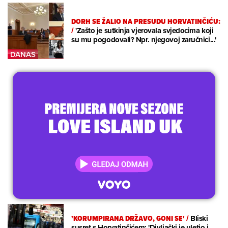
DORH SE ŽALIO NA PRESUDU HORVATINČIĆU:
/
'Zašto je sutkinja vjerovala svjedocima koji
su mu pogodovali? Npr. njegovoj zaručnici...'
'KORUMPIRANA DRŽAVO, GONI SE'
/
Bliski
susret s Horvatinčićem: 'Divljački je uletio i