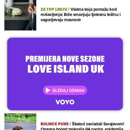
ZA TOP LINIJU
/
Vlakna koja pomažu kod
mršavljenja: Brže smanjuju tjelesnu težinu i
sagorijevaju masnoće
BOLNICE PUNE
/
Štakori zavladali Sarajevom!
Opasna bolest pokosila 64 osobe, epidemija