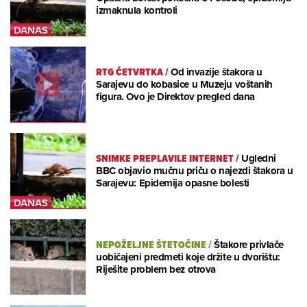
izmaknula kontroli
RTG ČETVRTKA
/
Od invazije štakora u
Sarajevu do kobasice u Muzeju voštanih
figura. Ovo je Direktov pregled dana
SNIMKE PREPLAVILE INTERNET
/
Ugledni
BBC objavio mučnu priču o najezdi štakora u
Sarajevu: Epidemija opasne bolesti
NEPOŽELJNE ŠTETOČINE
/
Štakore privlače
uobičajeni predmeti koje držite u dvorištu:
Riješite problem bez otrova