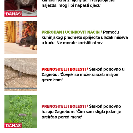
kanibali teroriziraju grad: 'Nevjerojatna
najezda, mogli bi napasti djecu'
PRIRODAN I UČINKOVIT NAČIN
/
Pomoću
kuhinjskog predmeta spriječite ulazak miševa
u kuću: Ne morate koristiti otrov
PRENOSITELJI BOLESTI
/
Štakori ponovno u
Zagrebu: 'Čovjek se može zaraziti mišjom
groznicom'
PRENOSITELJI BOLESTI
/
Štakori ponovno
haraju Zagrebom: 'Čim sam stigla jedan je
pretrčao pored mene'