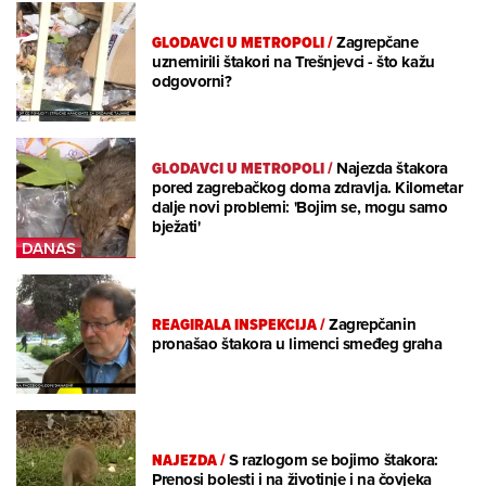
GLODAVCI U METROPOLI
/
Zagrepčane
uznemirili štakori na Trešnjevci - što kažu
odgovorni?
GLODAVCI U METROPOLI
/
Najezda štakora
pored zagrebačkog doma zdravlja. Kilometar
dalje novi problemi: 'Bojim se, mogu samo
bježati'
REAGIRALA INSPEKCIJA
/
Zagrepčanin
pronašao štakora u limenci smeđeg graha
NAJEZDA
/
S razlogom se bojimo štakora:
Prenosi bolesti i na životinje i na čovjeka