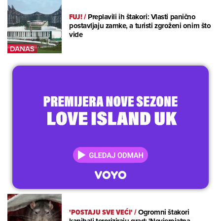
FUJ!
/
Preplavili ih štakori: Vlasti panično
postavljaju zamke, a turisti zgroženi onim što
vide
'POSTAJU SVE VEĆI'
/
Ogromni štakori