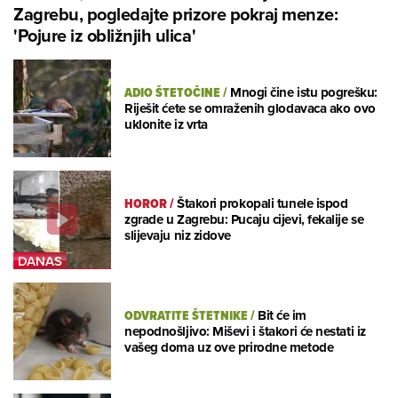
Zagrebu, pogledajte prizore pokraj menze:
'Pojure iz obližnjih ulica'
ADIO ŠTETOČINE
/
Mnogi čine istu pogrešku:
Riješit ćete se omraženih glodavaca ako ovo
uklonite iz vrta
HOROR
/
Štakori prokopali tunele ispod
zgrade u Zagrebu: Pucaju cijevi, fekalije se
slijevaju niz zidove
ODVRATITE ŠTETNIKE
/
Bit će im
nepodnošljivo: Miševi i štakori će nestati iz
vašeg doma uz ove prirodne metode