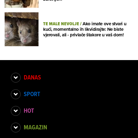
TE MALE NEVOLJE
/
Ako imate ove stvari u
kući, momentalno ih likvidirajte: Ne biste
vjerovali, ali - privlače štakore u vaš dom!
DANAS
SPORT
HOT
MAGAZIN