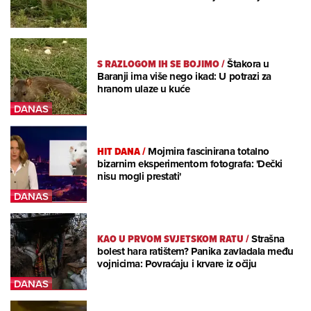
S RAZLOGOM IH SE BOJIMO
/
Štakora u
Baranji ima više nego ikad: U potrazi za
hranom ulaze u kuće
HIT DANA
/
Mojmira fascinirana totalno
bizarnim eksperimentom fotografa: 'Dečki
nisu mogli prestati'
KAO U PRVOM SVJETSKOM RATU
/
Strašna
bolest hara ratištem? Panika zavladala među
vojnicima: Povraćaju i krvare iz očiju