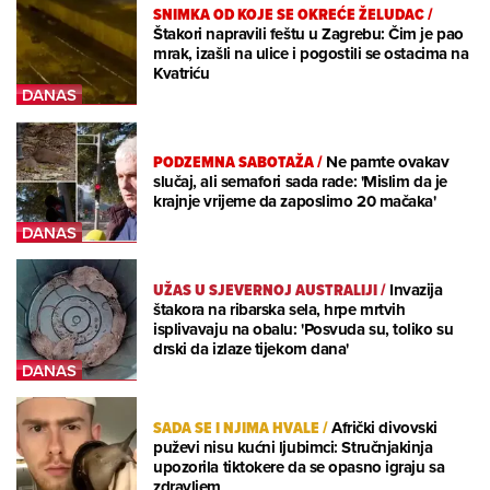
SNIMKA OD KOJE SE OKREĆE ŽELUDAC
/
Štakori napravili feštu u Zagrebu: Čim je pao
mrak, izašli na ulice i pogostili se ostacima na
Kvatriću
PODZEMNA SABOTAŽA
/
Ne pamte ovakav
slučaj, ali semafori sada rade: 'Mislim da je
krajnje vrijeme da zaposlimo 20 mačaka'
UŽAS U SJEVERNOJ AUSTRALIJI
/
Invazija
štakora na ribarska sela, hrpe mrtvih
isplivavaju na obalu: 'Posvuda su, toliko su
drski da izlaze tijekom dana'
SADA SE I NJIMA HVALE
/
Afrički divovski
puževi nisu kućni ljubimci: Stručnjakinja
upozorila tiktokere da se opasno igraju sa
zdravljem