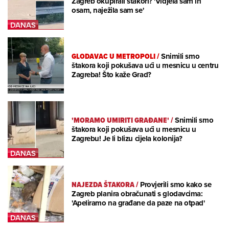
Zagreb okupirali štakori? 'Vidjela sam ih
osam, naježila sam se'
GLODAVAC U METROPOLI
/
Snimili smo
štakora koji pokušava ući u mesnicu u centru
Zagreba! Što kaže Grad?
'MORAMO UMIRITI GRAĐANE'
/
Snimili smo
štakora koji pokušava ući u mesnicu u
Zagrebu! Je li blizu cijela kolonija?
NAJEZDA ŠTAKORA
/
Provjerili smo kako se
Zagreb planira obračunati s glodavcima:
'Apeliramo na građane da paze na otpad'