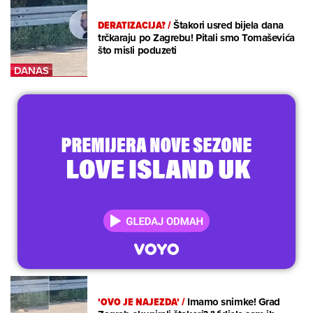
DERATIZACIJA?
/
Štakori usred bijela dana
trčkaraju po Zagrebu! Pitali smo Tomaševića
što misli poduzeti
'OVO JE NAJEZDA'
/
Imamo snimke! Grad