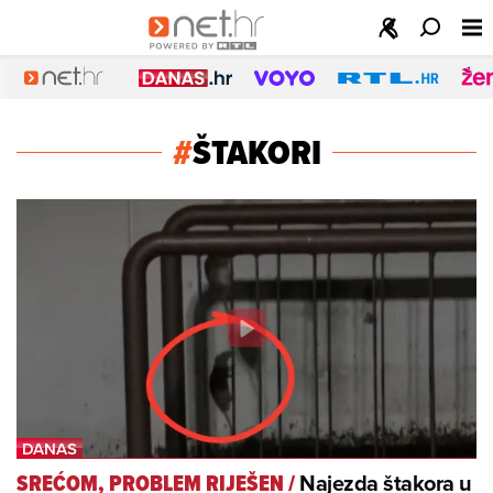
#
ŠTAKORI
Najezda štakora u
SREĆOM, PROBLEM RIJEŠEN
/