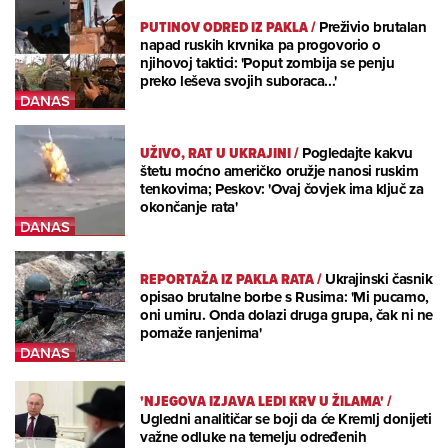
PUTINOV ODRED IZ PAKLA
/
Preživio brutalan
napad ruskih krvnika pa progovorio o
njihovoj taktici: 'Poput zombija se penju
preko leševa svojih suboraca...'
UŽIVO, RAT U UKRAJINI
/
Pogledajte kakvu
štetu moćno američko oružje nanosi ruskim
tenkovima; Peskov: 'Ovaj čovjek ima ključ za
okončanje rata'
REPORTAŽA IZ PAKLA RATA
/
Ukrajinski časnik
opisao brutalne borbe s Rusima: 'Mi pucamo,
oni umiru. Onda dolazi druga grupa, čak ni ne
pomaže ranjenima'
'NJEGOVA IZJAVA LEDI KRV U ŽILAMA'
/
Ugledni analitičar se boji da će Kremlj donijeti
važne odluke na temelju određenih