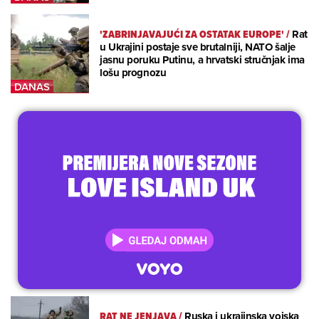
'ZABRINJAVAJUĆI ZA OSTATAK EUROPE'
/
Rat
u Ukrajini postaje sve brutalniji, NATO šalje
jasnu poruku Putinu, a hrvatski stručnjak ima
lošu prognozu
RAT NE JENJAVA
/
Ruska i ukrajinska vojska