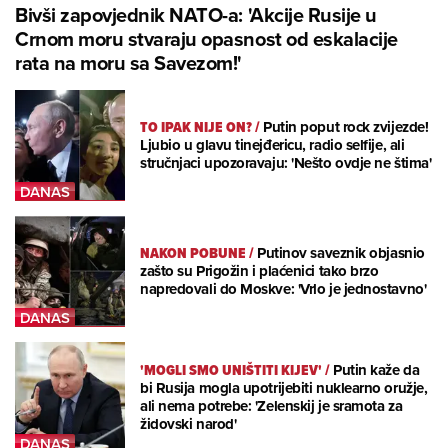
Bivši zapovjednik NATO-a: 'Akcije Rusije u
Crnom moru stvaraju opasnost od eskalacije
rata na moru sa Savezom!'
TO IPAK NIJE ON?
/
Putin poput rock zvijezde!
Ljubio u glavu tinejđericu, radio selfije, ali
stručnjaci upozoravaju: 'Nešto ovdje ne štima'
NAKON POBUNE
/
Putinov saveznik objasnio
zašto su Prigožin i plaćenici tako brzo
napredovali do Moskve: 'Vrlo je jednostavno'
'MOGLI SMO UNIŠTITI KIJEV'
/
Putin kaže da
bi Rusija mogla upotrijebiti nuklearno oružje,
ali nema potrebe: 'Zelenskij je sramota za
židovski narod'