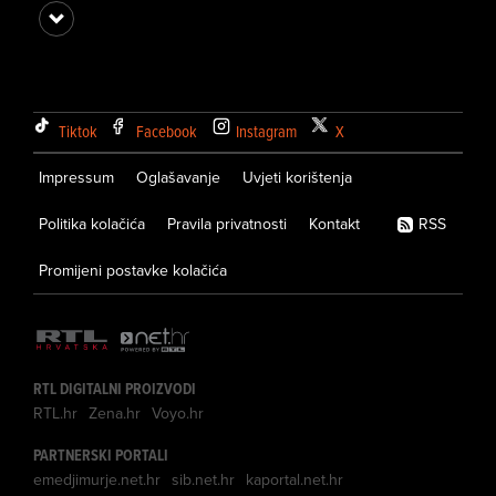
Tiktok
Facebook
Instagram
X
Impressum
Oglašavanje
Uvjeti korištenja
Politika kolačića
Pravila privatnosti
Kontakt
RSS
Promijeni postavke kolačića
RTL DIGITALNI PROIZVODI
RTL.hr
Zena.hr
Voyo.hr
PARTNERSKI PORTALI
emedjimurje.net.hr
sib.net.hr
kaportal.net.hr