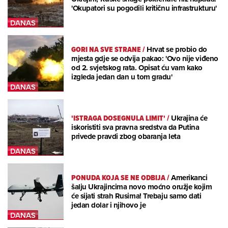
'Okupatori su pogodili kritičnu infrastrukturu'
GORI NA SVE STRANE
/
Hrvat se probio do
mjesta gdje se odvija pakao: 'Ovo nije viđeno
od 2. svjetskog rata. Opisat ću vam kako
izgleda jedan dan u tom gradu'
'ISTRAGA DOSEGNULA LIMIT'
/
Ukrajina će
iskoristiti sva pravna sredstva da Putina
privede pravdi zbog obaranja leta
PONUDA KOJA SE NE ODBIJA
/
Amerikanci
šalju Ukrajincima novo moćno oružje kojim
će sijati strah Rusima! Trebaju samo dati
jedan dolar i njihovo je