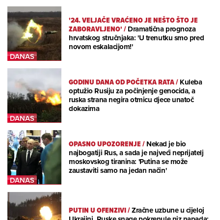
'24. VELJAČE VRAĆENO JE NEŠTO ŠTO JE
ZABORAVLJENO'
/
Dramatična prognoza
hrvatskog stručnjaka: 'U trenutku smo pred
novom eskalacijom!'
GODINU DANA OD POČETKA RATA
/
Kuleba
optužio Rusiju za počinjenje genocida, a
ruska strana negira otmicu djece unatoč
dokazima
OPASNO UPOZORENJE
/
Nekad je bio
najbogatiji Rus, a sada je najveći neprijatelj
moskovskog tiranina: 'Putina se može
zaustaviti samo na jedan način'
PUTIN U OFENZIVI
/
Zračne uzbune u cijeloj
Ukrajini, Ruske snage pokrenule niz napada: