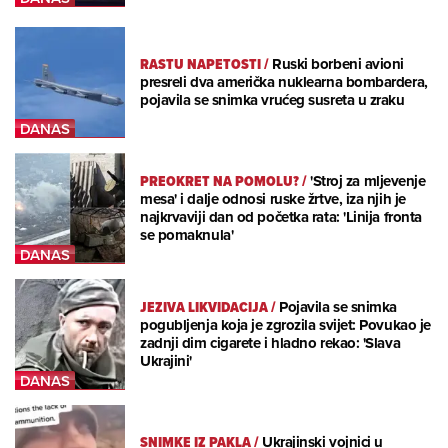
RASTU NAPETOSTI
/
Ruski borbeni avioni
presreli dva američka nuklearna bombardera,
pojavila se snimka vrućeg susreta u zraku
PREOKRET NA POMOLU?
/
'Stroj za mljevenje
mesa' i dalje odnosi ruske žrtve, iza njih je
najkrvaviji dan od početka rata: 'Linija fronta
se pomaknula'
JEZIVA LIKVIDACIJA
/
Pojavila se snimka
pogubljenja koja je zgrozila svijet: Povukao je
zadnji dim cigarete i hladno rekao: 'Slava
Ukrajini'
SNIMKE IZ PAKLA
/
Ukrajinski vojnici u