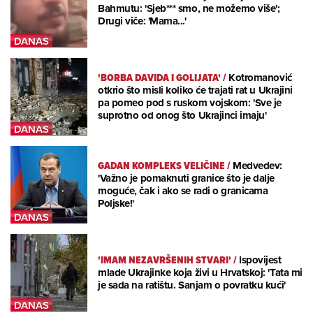
Bahmutu: 'Sjeb*** smo, ne možemo više';
Drugi viče: 'Mama...'
'BORBA DAVIDA I GOLIJATA'
/
Kotromanović
otkrio što misli koliko će trajati rat u Ukrajini
pa pomeo pod s ruskom vojskom: 'Sve je
suprotno od onog što Ukrajinci imaju'
GADAN KOMPLEKS VELIČINE
/
Medvedev:
'Važno je pomaknuti granice što je dalje
moguće, čak i ako se radi o granicama
Poljske!'
'IMAM NEZAVRŠENIH STVARI'
/
Ispovijest
mlade Ukrajinke koja živi u Hrvatskoj: 'Tata mi
je sada na ratištu. Sanjam o povratku kući'