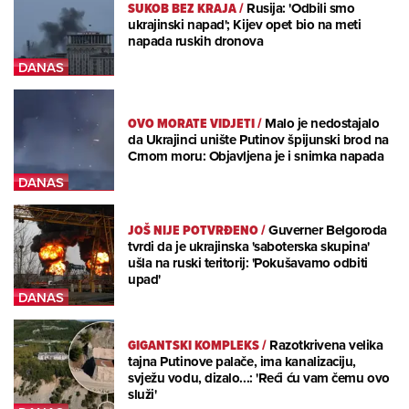
SUKOB BEZ KRAJA
/
Rusija: 'Odbili smo
ukrajinski napad'; Kijev opet bio na meti
napada ruskih dronova
OVO MORATE VIDJETI
/
Malo je nedostajalo
da Ukrajinci unište Putinov špijunski brod na
Crnom moru: Objavljena je i snimka napada
JOŠ NIJE POTVRĐENO
/
Guverner Belgoroda
tvrdi da je ukrajinska 'saboterska skupina'
ušla na ruski teritorij: 'Pokušavamo odbiti
upad'
GIGANTSKI KOMPLEKS
/
Razotkrivena velika
tajna Putinove palače, ima kanalizaciju,
svježu vodu, dizalo...: 'Reći ću vam čemu ovo
služi'