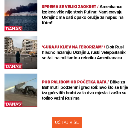
SPREMA SE VELIKI ZAOKRET
/
Amerikance
izgleda više nije strah Putina: Namjeravaju
Ukrajincima dati opako oružje za napad na
Krim?
'GURAJU KIJEV NA TERORIZAM'
/
Dok Rusi
hladno razaraju Ukrajinu, ruski veleposlanik
se žali na militantnu retoriku Amerikanaca
POD PALJBOM OD POČETKA RATA
/
Bitke za
Bahmut i podzemni grad soli: Evo što se krije
iza grčevitih borbi za ta dva mjesta i zašto su
toliko važni Rusima
UČITAJ VIŠE