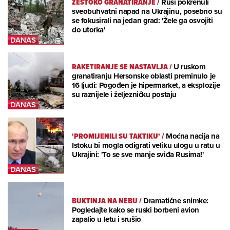
ŽESTOKO GRANATIRANJE
/
Rusi pokrenuli
sveobuhvatni napad na Ukrajinu, posebno su
se fokusirali na jedan grad: 'Žele ga osvojiti
do utorka'
RAKETIRANJE SE NASTAVLJA
/
U ruskom
granatiranju Hersonske oblasti preminulo je
16 ljudi: Pogođen je hipermarket, a eksplozije
su raznijele i željezničku postaju
'PROMIJENILI SU TAKTIKU'
/
Moćna nacija na
Istoku bi mogla odigrati veliku ulogu u ratu u
Ukrajini: 'To se sve manje sviđa Rusima!'
BUKTINJA NA NEBU
/
Dramatične snimke:
Pogledajte kako se ruski borbeni avion
zapalio u letu i srušio