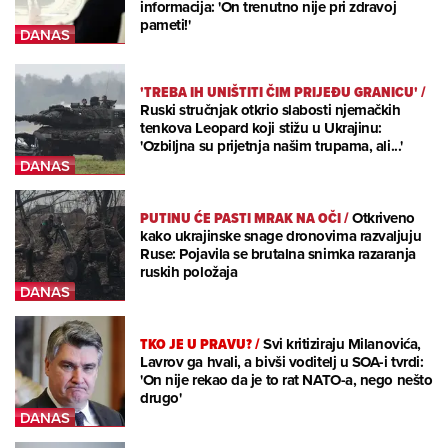
informacija: 'On trenutno nije pri zdravoj
pameti!'
'TREBA IH UNIŠTITI ČIM PRIJEĐU GRANICU'
/
Ruski stručnjak otkrio slabosti njemačkih
tenkova Leopard koji stižu u Ukrajinu:
'Ozbiljna su prijetnja našim trupama, ali...'
PUTINU ĆE PASTI MRAK NA OČI
/
Otkriveno
kako ukrajinske snage dronovima razvaljuju
Ruse: Pojavila se brutalna snimka razaranja
ruskih položaja
TKO JE U PRAVU?
/
Svi kritiziraju Milanovića,
Lavrov ga hvali, a bivši voditelj u SOA-i tvrdi:
'On nije rekao da je to rat NATO-a, nego nešto
drugo'