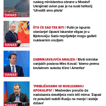
ruskog ministarstva obrane u Moskvi!
Ukrajinski avion pao je na ruski teritorij:
'Uhvatili smo pilota'
ŠTO ĆE SAD TEK BITI
/
Putin je ispunio
obećanje! Opasni Iskander stigao je u
Bjelorusiju: Sada neprijatelje mogu gađati
nuklearnim oružjem
ZABRINJAVAJUĆA ANALIZA
/
Bivši ministar
vanjskih poslova Miro Kovač: 'Idemo prema
brutalnom sukobu Kine i Amerike'
'PRIBLIŽAVAMO SE NUKLEARNOJ
APOKALIPSI'
/
Medvedev poručio da
nadolazeća desetljeća neće biti mirna: 'Zapad
će pokušati razbiti Rusiju na manje i slabije
države'