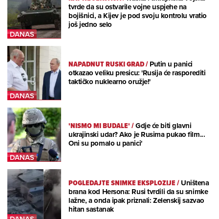
tvrde da su ostvarile vojne uspjehe na
bojišnici, a Kijev je pod svoju kontrolu vratio
još jedno selo
NAPADNUT RUSKI GRAD
/
Putin u panici
otkazao veliku presicu: 'Rusija će rasporediti
taktičko nuklearno oružje!'
'NISMO MI BUDALE'
/
Gdje će biti glavni
ukrajinski udar? Ako je Rusima pukao film...
Oni su pomalo u panici'
POGLEDAJTE SNIMKE EKSPLOZIJE
/
Uništena
brana kod Hersona: Rusi tvrdili da su snimke
lažne, a onda ipak priznali: Zelenskij sazvao
hitan sastanak