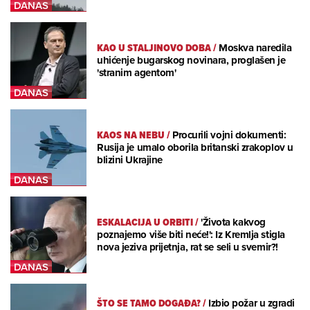
KAO U STALJINOVO DOBA
/
Moskva naredila
uhićenje bugarskog novinara, proglašen je
'stranim agentom'
KAOS NA NEBU
/
Procurili vojni dokumenti:
Rusija je umalo oborila britanski zrakoplov u
blizini Ukrajine
ESKALACIJA U ORBITI
/
'Života kakvog
poznajemo više biti neće!': Iz Kremlja stigla
nova jeziva prijetnja, rat se seli u svemir?!
ŠTO SE TAMO DOGAĐA?
/
Izbio požar u zgradi