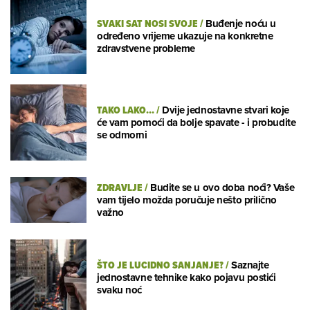
SVAKI SAT NOSI SVOJE
/
Buđenje noću u
određeno vrijeme ukazuje na konkretne
zdravstvene probleme
TAKO LAKO...
/
Dvije jednostavne stvari koje
će vam pomoći da bolje spavate - i probudite
se odmorni
ZDRAVLJE
/
Budite se u ovo doba noći? Vaše
vam tijelo možda poručuje nešto prilično
važno
ŠTO JE LUCIDNO SANJANJE?
/
Saznajte
jednostavne tehnike kako pojavu postići
svaku noć