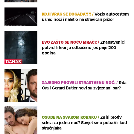
KOJI VRAG SE DOGAĐA?!?!
/
Vozio autocestom
usred noći i naletio na stravičan prizor
EVO ZAŠTO SE NOĆU MRAČI:
/
Znanstvenici
potvrdili teoriju odbačenu još prije 200
godina
ZAJEDNO PROVELI STRASTVENU NOĆ:
/
Rita
Ora i Gerard Butler novi su zvjezdani par?
OSUDE NA SVAKOM KORAKU
/
Za ili protiv
seksa za jednu noć? Savjet smo potražili kod
stručnjaka