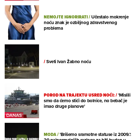
NEMOJTE IGNORIRATI
/
Učestalo mokrenje
noću znak je ozbiljnog zdravstvenog
problema
/
Sveti Ivan Žabno noću
POROD NA TRAJEKTU USRED NOĆI:
/
'Mislili
smo da ćemo stići do bolnice, no bebač je
imao druge planove'
MODA
/
'Brišemo sramotne statuse iz 2009.':
20 najnormalnijih razloga za biti budan u