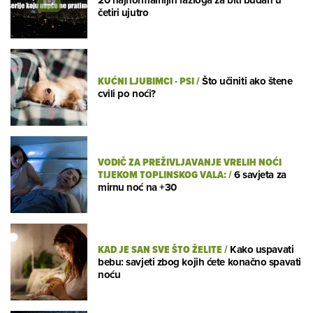
četiri ujutro
KUĆNI LJUBIMCI - PSI
/
Što učiniti ako štene
cvili po noći?
VODIČ ZA PREŽIVLJAVANJE VRELIH NOĆI
TIJEKOM TOPLINSKOG VALA:
/
6 savjeta za
mirnu noć na +30
KAD JE SAN SVE ŠTO ŽELITE
/
Kako uspavati
bebu: savjeti zbog kojih ćete konačno spavati
noću