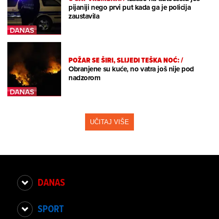
pijaniji nego prvi put kada ga je policija
zaustavila
POŽAR SE ŠIRI, SLIJEDI TEŠKA NOĆ:
/
Obranjene su kuće, no vatra još nije pod
nadzorom
UČITAJ VIŠE
DANAS
SPORT