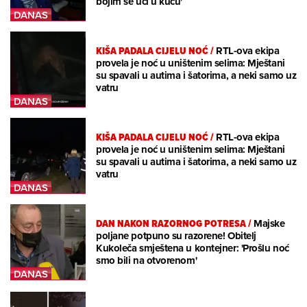
bojim se ući u kuću'
KIŠA PADALA CIJELU NOĆ
/
RTL-ova ekipa
provela je noć u uništenim selima: Mještani
su spavali u autima i šatorima, a neki samo uz
vatru
KIŠA PADALA CIJELU NOĆ
/
RTL-ova ekipa
provela je noć u uništenim selima: Mještani
su spavali u autima i šatorima, a neki samo uz
vatru
DAN NAKON RAZORNOG POTRESA
/
Majske
poljane potpuno su razorene! Obitelj
Kukoleča smještena u kontejner: 'Prošlu noć
smo bili na otvorenom'