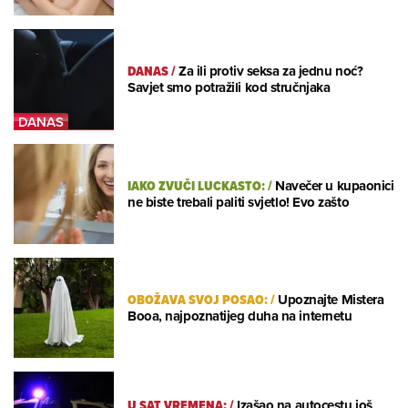
DANAS
/
Za ili protiv seksa za jednu noć?
Savjet smo potražili kod stručnjaka
IAKO ZVUČI LUCKASTO:
/
Navečer u kupaonici
ne biste trebali paliti svjetlo! Evo zašto
OBOŽAVA SVOJ POSAO:
/
Upoznajte Mistera
Booa, najpoznatijeg duha na internetu
U SAT VREMENA:
/
Izašao na autocestu još