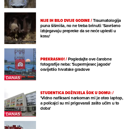
NIJE IH BILO DVIJE GODINE
/
Traumatologija
puna šišmiša, no ne treba brinuti: 'Savršeno
izbjegavaju prepreke da se neće uplesti u
kosu'
PREKRASNO!
/
Pogledajte ove čarobne
fotografije neba: 'Supermjesec jagode'
osvijetlio hrvatske gradove
STUDENTICA DOŽIVJELA ŠOK U DOMU:
/
'Vidno nafiksani narkoman mi je oteo laptop,
a policajci su mi prigovarali zašto učim u to
doba'