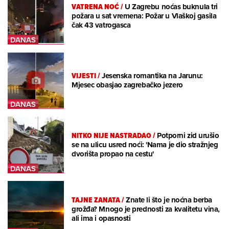
VATRENA NOĆ
/
U Zagrebu noćas buknula tri
požara u sat vremena: Požar u Vlaškoj gasila
čak 43 vatrogasca
VIJESTI
/
Jesenska romantika na Jarunu:
Mjesec obasjao zagrebačko jezero
NITKO NIJE NASTRADAO
/
Potporni zid urušio
se na ulicu usred noći: 'Nama je dio stražnjeg
dvorišta propao na cestu'
TAJNE ZANATA
/
Znate li što je noćna berba
grožđa? Mnogo je prednosti za kvalitetu vina,
ali ima i opasnosti