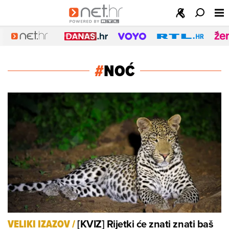
#
NOĆ
[KVIZ] Rijetki će znati znati baš
VELIKI IZAZOV
/