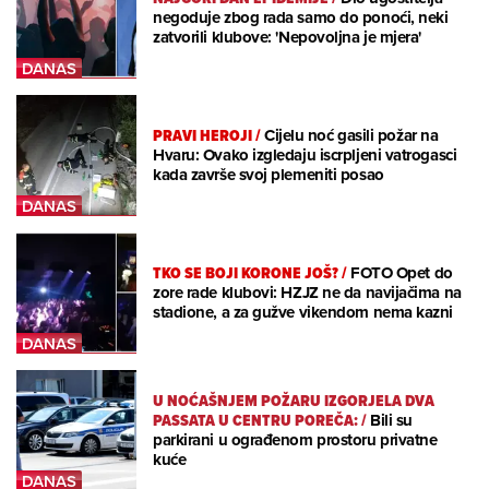
negoduje zbog rada samo do ponoći, neki
zatvorili klubove: 'Nepovoljna je mjera'
PRAVI HEROJI
/
Cijelu noć gasili požar na
Hvaru: Ovako izgledaju iscrpljeni vatrogasci
kada završe svoj plemeniti posao
TKO SE BOJI KORONE JOŠ?
/
FOTO Opet do
zore rade klubovi: HZJZ ne da navijačima na
stadione, a za gužve vikendom nema kazni
U NOĆAŠNJEM POŽARU IZGORJELA DVA
PASSATA U CENTRU POREČA:
/
Bili su
parkirani u ograđenom prostoru privatne
kuće