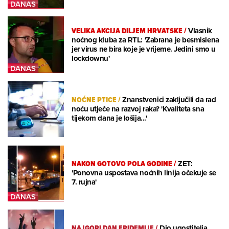
VELIKA AKCIJA DILJEM HRVATSKE
/
Vlasnik
noćnog kluba za RTL: 'Zabrana je besmislena
jer virus ne bira koje je vrijeme. Jedini smo u
lockdownu'
NOĆNE PTICE
/
Znanstvenici zaključili da rad
noću utječe na razvoj raka? 'Kvaliteta sna
tijekom dana je lošija...'
NAKON GOTOVO POLA GODINE
/
ZET:
'Ponovna uspostava noćnih linija očekuje se
7. rujna'
NAJGORI DAN EPIDEMIJE
/
Dio ugostitelja