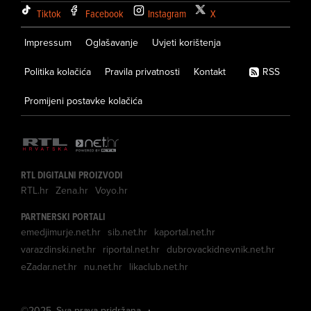
Tiktok
Facebook
Instagram
X
Impressum
Oglašavanje
Uvjeti korištenja
Politika kolačića
Pravila privatnosti
Kontakt
RSS
Promijeni postavke kolačića
RTL DIGITALNI PROIZVODI
RTL.hr
Zena.hr
Voyo.hr
PARTNERSKI PORTALI
emedjimurje.net.hr
sib.net.hr
kaportal.net.hr
varazdinski.net.hr
riportal.net.hr
dubrovackidnevnik.net.hr
eZadar.net.hr
nu.net.hr
likaclub.net.hr
©
2025
. Sva prava pridržana.