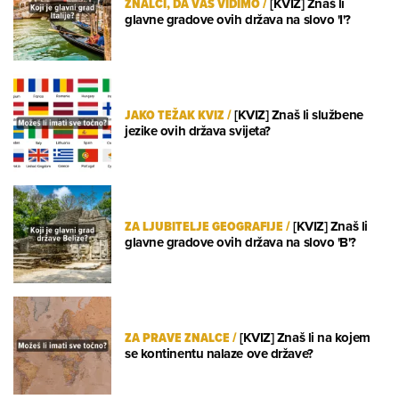
ZNALCI, DA VAS VIDIMO
/
[KVIZ] Znaš li
glavne gradove ovih država na slovo 'I'?
JAKO TEŽAK KVIZ
/
[KVIZ] Znaš li službene
jezike ovih država svijeta?
ZA LJUBITELJE GEOGRAFIJE
/
[KVIZ] Znaš li
glavne gradove ovih država na slovo 'B'?
ZA PRAVE ZNALCE
/
[KVIZ] Znaš li na kojem
se kontinentu nalaze ove države?