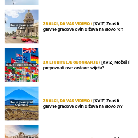
ZNALCI, DA VAS VIDIMO
/
[KVIZ] Znaš li
glavne gradove ovih država na slovo 'K'?
ZA LJUBITELJE GEOGRAFIJE
/
[KVIZ] Možeš li
prepoznati ove zastave svijeta?
ZNALCI, DA VAS VIDIMO
/
[KVIZ] Znaš li
glavne gradove ovih država na slovo 'A'?