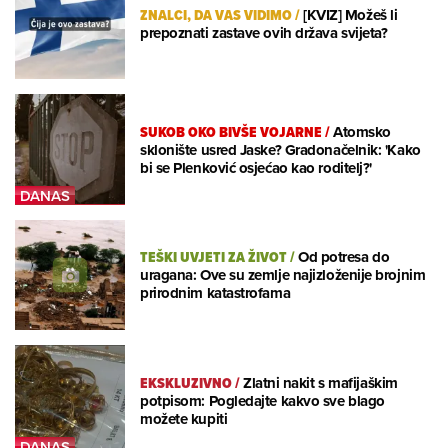
ZNALCI, DA VAS VIDIMO
/
[KVIZ] Možeš li
prepoznati zastave ovih država svijeta?
SUKOB OKO BIVŠE VOJARNE
/
Atomsko
sklonište usred Jaske? Gradonačelnik: 'Kako
bi se Plenković osjećao kao roditelj?'
TEŠKI UVJETI ZA ŽIVOT
/
Od potresa do
uragana: Ove su zemlje najizloženije brojnim
prirodnim katastrofama
EKSKLUZIVNO
/
Zlatni nakit s mafijaškim
potpisom: Pogledajte kakvo sve blago
možete kupiti