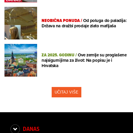
NEOBIČNA PONUDA
/
Od poluga do paladija:
Država na dražbi prodaje zlato mafijaša
ZA 2025. GODINU
/
Ove zemlje su proglašene
najsigurnijima za život: Na popisu je i
Hrvatska
UČITAJ VIŠE
DANAS