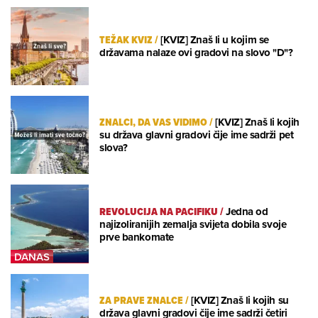
TEŽAK KVIZ
/
[KVIZ] Znaš li u kojim se
državama nalaze ovi gradovi na slovo "D"?
ZNALCI, DA VAS VIDIMO
/
[KVIZ] Znaš li kojih
su država glavni gradovi čije ime sadrži pet
slova?
REVOLUCIJA NA PACIFIKU
/
Jedna od
najizoliranijih zemalja svijeta dobila svoje
prve bankomate
ZA PRAVE ZNALCE
/
[KVIZ] Znaš li kojih su
država glavni gradovi čije ime sadrži četiri