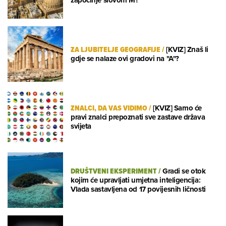
započinje slovom M?
ZA LJUBITELJE GEOGRAFIJE
/
[KVIZ] Znaš li
gdje se nalaze ovi gradovi na "A"?
ZNALCI, DA VAS VIDIMO
/
[KVIZ] Samo će
pravi znalci prepoznati sve zastave država
svijeta
DRUŠTVENI EKSPERIMENT
/
Gradi se otok
kojim će upravljati umjetna inteligencija:
Vlada sastavljena od 17 povijesnih ličnosti