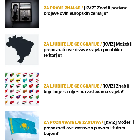
ZA PRAVE ZNALCE
/
[KVIZ] Znaš li pozivne
brojeve ovih europskih zemalja?
ZA LJUBITELJE GEOGRAFIJE
/
[KVIZ] Možeš li
prepoznati ove države svijeta po obliku
teritorija?
ZA LJUBITELJE GEOGRAFIJE
/
[KVIZ] Znaš li
koje boje su uljezi na zastavama svijeta?
ZA POZNAVATELJE ZASTAVA
/
[KVIZ] Možeš li
prepoznati ove zastave s plavom i žutom
bojom?