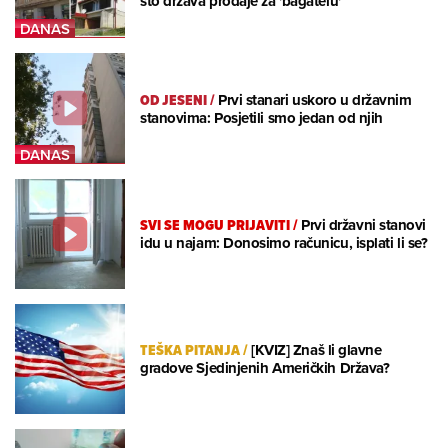
što država prodaje za 'bagatelu'
OD JESENI
/
Prvi stanari uskoro u državnim
stanovima: Posjetili smo jedan od njih
SVI SE MOGU PRIJAVITI
/
Prvi državni stanovi
idu u najam: Donosimo računicu, isplati li se?
TEŠKA PITANJA
/
[KVIZ] Znaš li glavne
gradove Sjedinjenih Američkih Država?