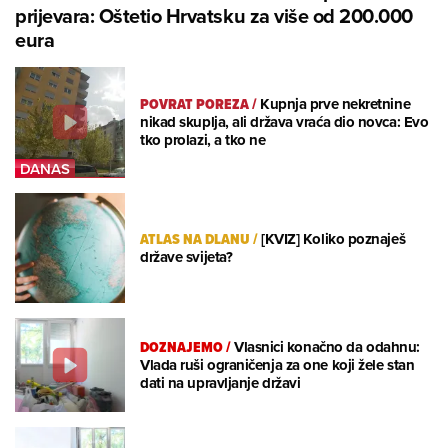
prijevara: Oštetio Hrvatsku za više od 200.000
eura
POVRAT POREZA
/
Kupnja prve nekretnine
nikad skuplja, ali država vraća dio novca: Evo
tko prolazi, a tko ne
ATLAS NA DLANU
/
[KVIZ] Koliko poznaješ
države svijeta?
DOZNAJEMO
/
Vlasnici konačno da odahnu:
Vlada ruši ograničenja za one koji žele stan
dati na upravljanje državi