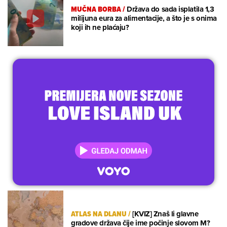
MUČNA BORBA
/
Država do sada isplatila 1,3
milijuna eura za alimentacije, a što je s onima
koji ih ne plaćaju?
ATLAS NA DLANU
/
[KVIZ] Znaš li glavne
gradove država čije ime počinje slovom M?