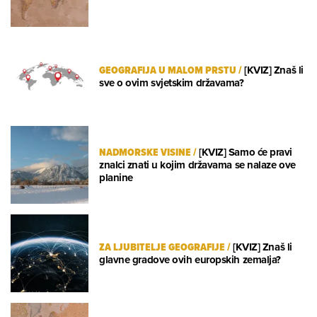
GEOGRAFIJA U MALOM PRSTU
/
[KVIZ] Znaš li
sve o ovim svjetskim državama?
NADMORSKE VISINE
/
[KVIZ] Samo će pravi
znalci znati u kojim državama se nalaze ove
planine
ZA LJUBITELJE GEOGRAFIJE
/
[KVIZ] Znaš li
glavne gradove ovih europskih zemalja?