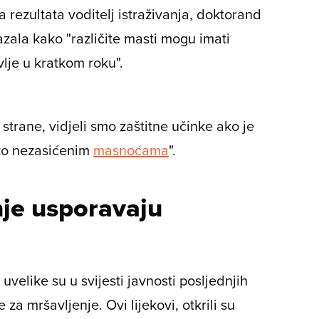
a rezultata voditelj istraživanja, doktorand
azala kako "različite masti mogu imati
vlje u kratkom roku".
trane, vidjeli smo zaštitne učinke ako je
ko nezasićenim
masnoćama
".
nje usporavaju
uvelike su u svijesti javnosti posljednjih
e za mršavljenje. Ovi lijekovi, otkrili su