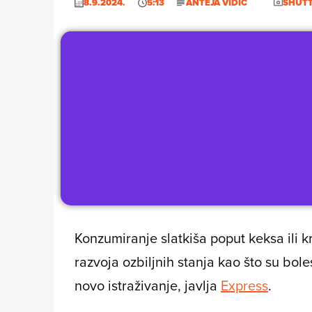
8.9.2024.
5:13
ANTEJA VIDIĆ
SHUT
Konzumiranje slatkiša poput keksa ili 
razvoja ozbiljnih stanja kao što su boles
novo istraživanje, javlja
Express
.