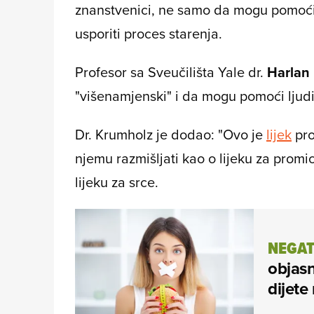
znanstvenici, ne samo da mogu pomoći 
usporiti proces starenja.
Profesor sa Sveučilišta Yale dr.
Harlan
"višenamjenski" i da mogu pomoći ljudi
Dr. Krumholz je dodao: "Ovo je
lijek
prot
njemu razmišljati kao o lijeku za promica
lijeku za srce.
NEGAT
objasn
dijete