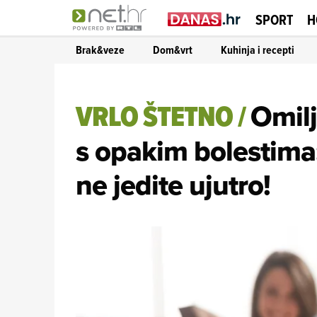
SPORT
H
Brak&veze
Dom&vrt
Kuhinja i recepti
VRLO ŠTETNO
/
Omil
s opakim bolestima
ne jedite ujutro!