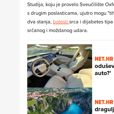
Studija, koju je provelo Sveučilište Oxf
s drugim poslasticama, ujutro mogu "tih
dva stanja,
bolesti
srca i dijabetes tip
srčanog i moždanog udara.
NET.HR
oduševl
auto?'
NET.HR
dragulj