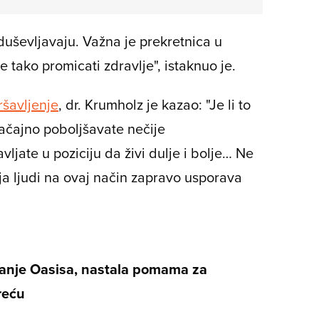
duševljavaju. Važna je prekretnica u
 tako promicati zdravlje", istaknuo je.
šavljenje
, dr. Krumholz je kazao: "Je li to
ačajno poboljšavate nečije
ljate u poziciju da živi dulje i bolje… Ne
ja ljudi na ovaj način zapravo usporava
nje Oasisa, nastala pomama za
reću