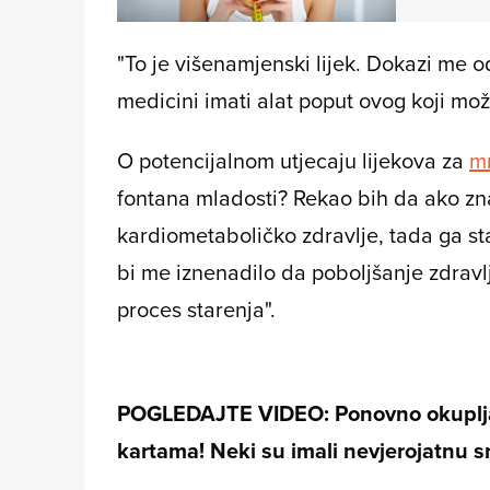
"To je višenamjenski lijek. Dokazi me o
medicini imati alat poput ovog koji može
O potencijalnom utjecaju lijekova za
mr
fontana mladosti? Rekao bih da ako zn
kardiometaboličko zdravlje, tada ga stav
bi me iznenadilo da poboljšanje zdravl
proces starenja".
POGLEDAJTE VIDEO: Ponovno okuplja
kartama! Neki su imali nevjerojatnu s