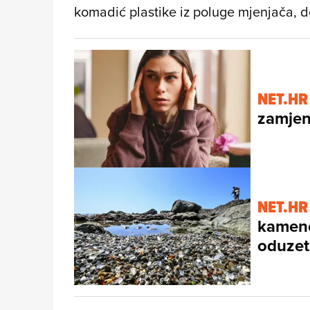
komadić plastike iz poluge mjenjača, d
NET.HR
zamjen
NET.HR
kamenči
oduzeti