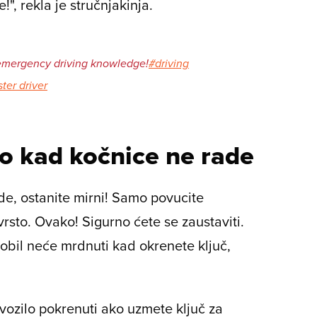
", rekla je stručnjakinja.
mergency driving knowledge!
#driving
er driver
lo kad kočnice ne rade
de, ostanite mirni! Samo povucite
vrsto. Ovako! Sigurno ćete se zaustaviti.
mobil neće mrdnuti kad okrenete ključ,
 vozilo pokrenuti ako uzmete ključ za