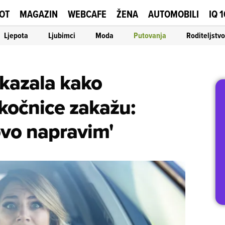
OT
MAGAZIN
WEBCAFE
ŽENA
AUTOMOBILI
IQ 
Ljepota
Ljubimci
Moda
Putovanja
Roditeljstvo
kazala kako
 kočnice zakažu:
ovo napravim'