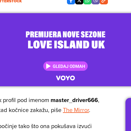
TTERSTOCK
ok profil pod imenom
master_driver666
,
kad kočnice zakažu, piše
The Mirror
.
počinje tako što ona pokušava izvući