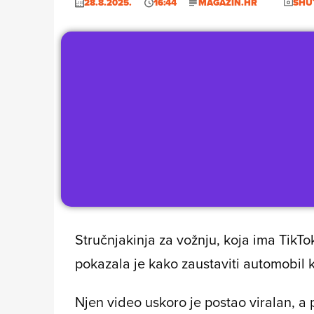
28.8.2025.
16:44
MAGAZIN.HR
SHU
Stručnjakinja za vožnju, koja ima TikT
pokazala je kako zaustaviti automobil 
Njen video uskoro je postao viralan, a 