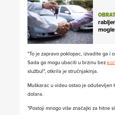
OBRAT
rablje
mogle 
"To je zapravo poklopac, izvadite ga i o
Sada ga mogu ubaciti u brzinu bez
koč
službu!", otkrila je stručnjakinja.
Muškarac u videu ostao je oduševljen t
dolara.
"Postoji mnogo više značajki za hitne