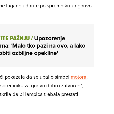
jime lagano udarite po spremniku za gorivo
ITE PAŽNJU
/
Upozorenje
ma: 'Malo tko pazi na ovo, a lako
obiti ozbiljne opekline'
oči pokazala da se upalio simbol
motora
.
na spremniku za gorivo dobro zatvoren",
tkrila da bi lampica trebala prestati