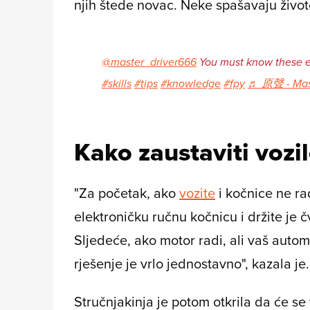
njih štede novac. Neke spašavaju živote!
@master_driver666
You must know these e
#skills
#tips
#knowledge
#fpy
♬ 原聲 - Mast
Kako zaustaviti vozi
"Za početak, ako
vozite
i kočnice ne ra
elektroničku ručnu kočnicu i držite je č
Sljedeće, ako motor radi, ali vaš auto
rješenje je vrlo jednostavno", kazala je.
Stručnjakinja je potom otkrila da će se