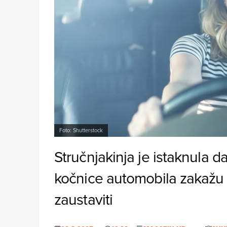
Foto: Shutterstock
Stručnjakinja je istaknula d
kočnice automobila zakažu t
zaustaviti