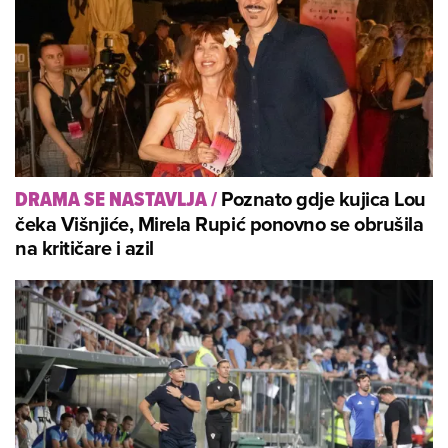
Poznato gdje kujica Lou
DRAMA SE NASTAVLJA
/
čeka Višnjiće, Mirela Rupić ponovno se obrušila
na kritičare i azil