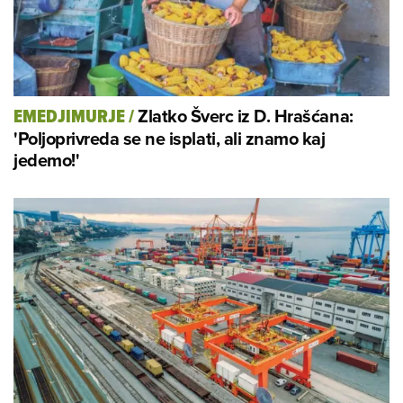
Zlatko Šverc iz D. Hrašćana:
EMEDJIMURJE
/
'Poljoprivreda se ne isplati, ali znamo kaj
jedemo!'