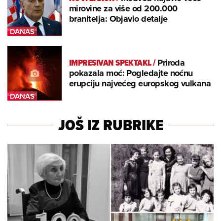
mirovine za više od 200.000
branitelja: Objavio detalje
IMPRESIVAN SPEKTAKL
/
Priroda
pokazala moć: Pogledajte noćnu
erupciju najvećeg europskog vulkana
JOŠ IZ RUBRIKE