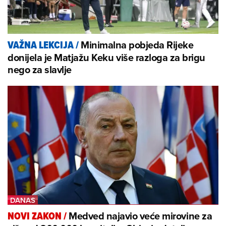
Minimalna pobjeda Rijeke
VAŽNA LEKCIJA
/
donijela je Matjažu Keku više razloga za brigu
nego za slavlje
Medved najavio veće mirovine za
NOVI ZAKON
/