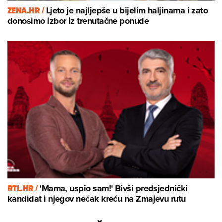
ZENA.HR /
Ljeto je najljepše u bijelim haljinama i zato
donosimo izbor iz trenutačne ponude
RTL.HR /
'Mama, uspio sam!' Bivši predsjednički
kandidat i njegov nećak kreću na Zmajevu rutu