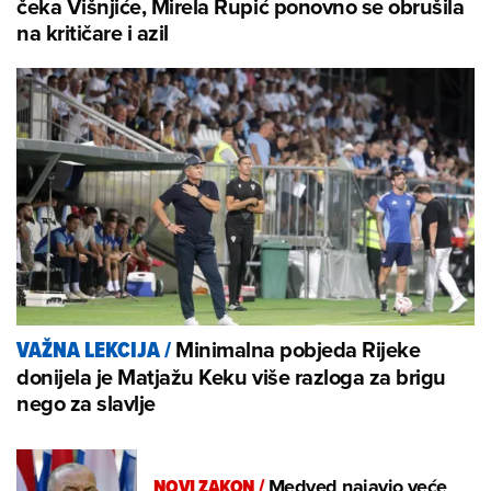
čeka Višnjiće, Mirela Rupić ponovno se obrušila
na kritičare i azil
Minimalna pobjeda Rijeke
VAŽNA LEKCIJA
/
donijela je Matjažu Keku više razloga za brigu
nego za slavlje
NOVI ZAKON
/
Medved najavio veće