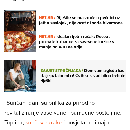
NET.HR /
Riješite se masnoće u pećnici uz
jeftin sastojak, nije ocat ni soda bikarbona
NET.HR /
Idealan ljetni ručak: Recept
poznate kuharice za savršene kozice s
manje od 400 kalorija
SAVJET STRUČNJAKA
/
Dom vam izgleda kao
da je pala bomba? Ovih se stvari hitno trebate
riješiti
"Sunčani dani su prilika za prirodno
revitaliziranje vaše vune i pamučne posteljine.
Toplina,
sunčeve zrake
i povjetarac imaju