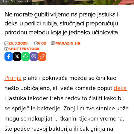
Foto: Shutterstock
Ne morate gubiti vrijeme na pranje jastuka i
deka u perilici rublja, stručnjaci preporučuju
prirodnu metodu koja je jednako učinkovita
25.3.2025.
6:02
MAGAZIN.HR
SHUTTERSTOCK
Pranje
plahti i pokrivača možda se čini kao
nešto uobičajeno, ali veće komade poput
deka
i jastuka također treba redovito čistiti kako bi
se spriječile bakterije. Znoj i mrtve stanice kože
mogu se nakupljati u tkanini tijekom vremena,
što potiče razvoj bakterija ili čak grinja na