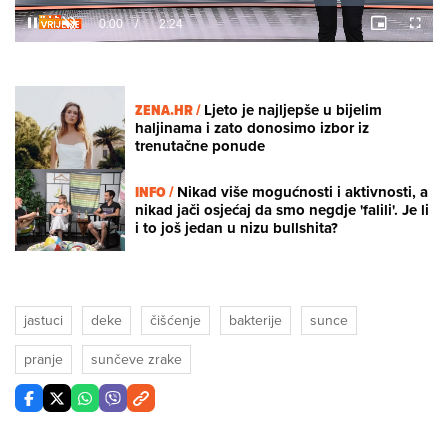
Loaded
:
9.94%
/
Unmute
ZENA.HR /
Ljeto je najljepše u bijelim
haljinama i zato donosimo izbor iz
trenutačne ponude
INFO /
Nikad više mogućnosti i aktivnosti, a
nikad jači osjećaj da smo negdje 'falili'. Je li
i to još jedan u nizu bullshita?
jastuci
deke
čišćenje
bakterije
sunce
pranje
sunčeve zrake