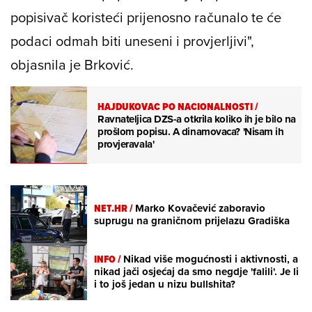
popisivač koristeći prijenosno računalo te će
podaci odmah biti uneseni i provjerljivi",
objasnila je Brković.
HAJDUKOVAC PO NACIONALNOSTI
/
Ravnateljica DZS-a otkrila koliko ih je bilo na
prošlom popisu. A dinamovaca? 'Nisam ih
provjeravala'
NET.HR /
Marko Kovačević zaboravio
suprugu na graničnom prijelazu Gradiška
INFO /
Nikad više mogućnosti i aktivnosti, a
nikad jači osjećaj da smo negdje 'falili'. Je li
i to još jedan u nizu bullshita?