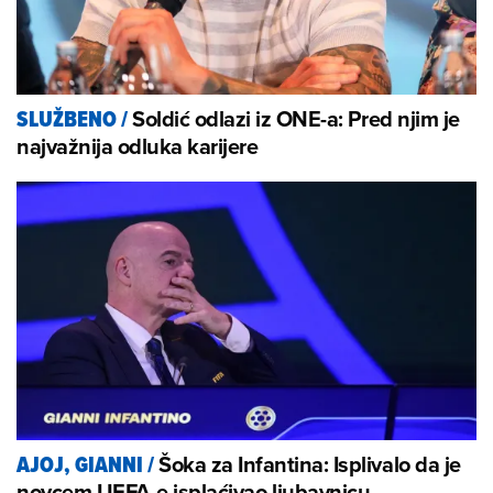
Soldić odlazi iz ONE-a: Pred njim je
SLUŽBENO
/
najvažnija odluka karijere
Šoka za Infantina: Isplivalo da je
AJOJ, GIANNI
/
novcem UEFA-e isplaćivao ljubavnicu