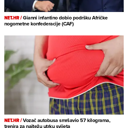
NET.HR /
Gianni infantino dobio podršku Afričke
nogometne konfederacije (CAF)
NET.HR /
Vozač autobusa smršavio 57 kilograma,
trenira za najtežu utrku svijeta