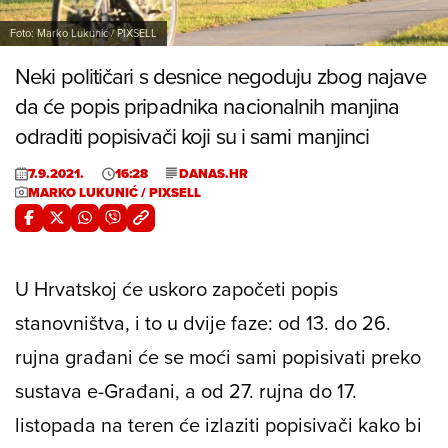
Foto: Marko Lukunić / PIXSELL
Neki političari s desnice negoduju zbog najave
da će popis pripadnika nacionalnih manjina
odraditi popisivači koji su i sami manjinci
7.9.2021.
16:28
DANAS.HR
MARKO LUKUNIĆ / PIXSELL
U Hrvatskoj će uskoro započeti popis
stanovništva, i to u dvije faze: od 13. do 26.
rujna građani će se moći sami popisivati preko
sustava e-Građani, a od 27. rujna do 17.
listopada na teren će izlaziti popisivači kako bi