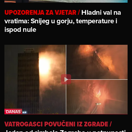
UPOZORENJA ZA VJETAR
/
Hladni val na
vratima: Snijeg u gorju, temperature i
ispod nule
VATROGASCI POVUČENI IZ ZGRADE
/