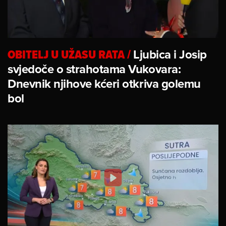
OBITELJ U UŽASU RATA
/
Ljubica i Josip
svjedoče o strahotama Vukovara:
Dnevnik njihove kćeri otkriva golemu
bol