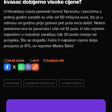
kvasac dobijemo visoke cijene?
U Hrvatskoj cvjeta pekarski biznis! Na kruhu i pecivima u
jednoj godini zaradili su više od 50 milijuna eura, što je u
odnosu na godinu prije gotovo pet puta veća dobit. Nekim
pekarima ona se povećala i više od 10 puta. U isto vrijeme,
zaposleni u industriji zarađuju čak 30 posto manje od
prosjeka. Što se događa i hoće li napokon cijene dolje
provjerio je RTL-ov reporter Marko Šiklić
24.10.2024.
4:17
DANAS.HR
hrvatska
pekarski proizvodi
visoke cijene