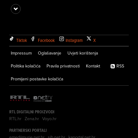
Tiktok
Facebook
Instagram
X
Impressum
Oglašavanje
Uvjeti korištenja
Politika kolačića
Pravila privatnosti
Kontakt
RSS
Promijeni postavke kolačića
RTL DIGITALNI PROIZVODI
RTL.hr
Zena.hr
Voyo.hr
PARTNERSKI PORTALI
emedjimurje.net.hr
sib.net.hr
kaportal.net.hr