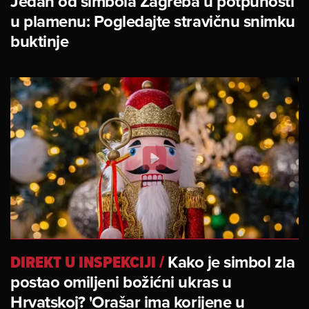
Jedan od simbola Zagreba u potpunosti
u plamenu: Pogledajte stravičnu snimku
buktinje
DIREKT U INSPEKCIJI
/
Kako je simbol zla
postao omiljeni božićni ukras u
Hrvatskoj? 'Orašar ima korijene u