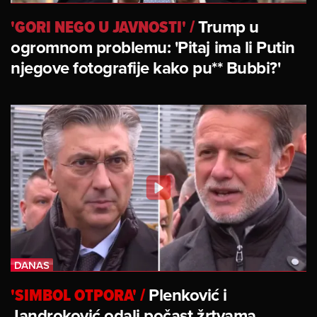
'GORI NEGO U JAVNOSTI'
/
Trump u
ogromnom problemu: 'Pitaj ima li Putin
njegove fotografije kako pu** Bubbi?'
'SIMBOL OTPORA'
/
Plenković i
Jandroković odali počast žrtvama