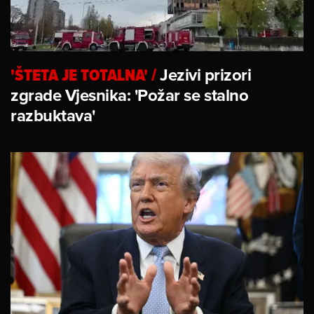
'ŠTETA JE TOTALNA'
/
Jezivi prizori
zgrade Vjesnika: 'Požar se stalno
razbuktava'