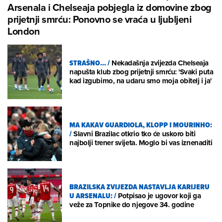
Arsenala i Chelseaja pobjegla iz domovine zbog
prijetnji smrću: Ponovno se vraća u ljubljeni
London
STRAŠNO...
/
Nekadašnja zvijezda Chelseaja
napušta klub zbog prijetnji smrću: 'Svaki puta
kad izgubimo, na udaru smo moja obitelj i ja'
MA KAKAV GUARDIOLA, KLOPP I MOURINHO:
/
Slavni Brazilac otkrio tko će uskoro biti
najbolji trener svijeta. Moglo bi vas iznenaditi
BRAZILSKA ZVIJEZDA NASTAVLJA KARIJERU
U ARSENALU:
/
Potpisao je ugovor koji ga
veže za Topnike do njegove 34. godine