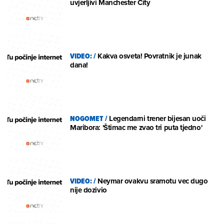
uvjerljivi Manchester City
VIDEO:
/
Kakva osveta! Povratnik je junak
dana!
NOGOMET
/
Legendarni trener bijesan uoči
Maribora: 'Štimac me zvao tri puta tjedno'
VIDEO:
/
Neymar ovakvu sramotu vec dugo
nije dozivio