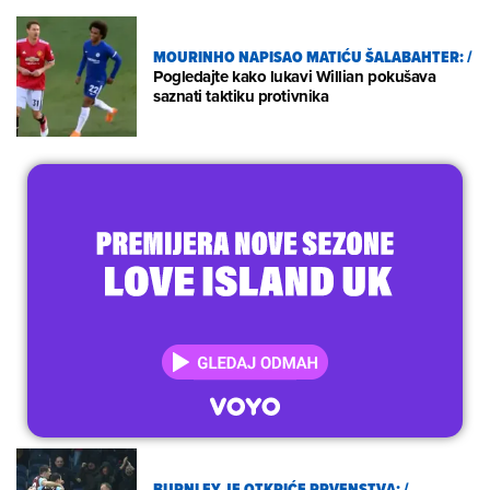
MOURINHO NAPISAO MATIĆU ŠALABAHTER:
/
Pogledajte kako lukavi Willian pokušava
saznati taktiku protivnika
BURNLEY JE OTKRIĆE PRVENSTVA:
/