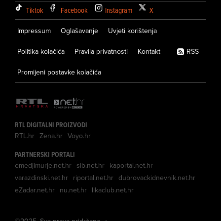
Tiktok
Facebook
Instagram
X
Impressum
Oglašavanje
Uvjeti korištenja
Politika kolačića
Pravila privatnosti
Kontakt
RSS
Promijeni postavke kolačića
RTL DIGITALNI PROIZVODI
RTL.hr
Zena.hr
Voyo.hr
PARTNERSKI PORTALI
emedjimurje.net.hr
sib.net.hr
kaportal.net.hr
varazdinski.net.hr
riportal.net.hr
dubrovackidnevnik.net.hr
eZadar.net.hr
nu.net.hr
likaclub.net.hr
©
2025
. Sva prava pridržana.