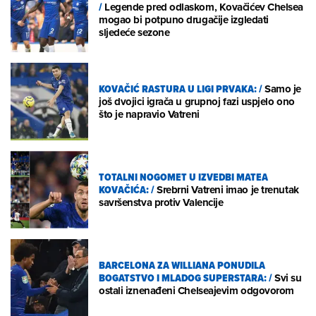
/
Legende pred odlaskom, Kovačićev Chelsea
mogao bi potpuno drugačije izgledati
sljedeće sezone
KOVAČIĆ RASTURA U LIGI PRVAKA:
/
Samo je
još dvojici igrača u grupnoj fazi uspjelo ono
što je napravio Vatreni
TOTALNI NOGOMET U IZVEDBI MATEA
KOVAČIĆA:
/
Srebrni Vatreni imao je trenutak
savršenstva protiv Valencije
BARCELONA ZA WILLIANA PONUDILA
BOGATSTVO I MLADOG SUPERSTARA:
/
Svi su
ostali iznenađeni Chelseajevim odgovorom