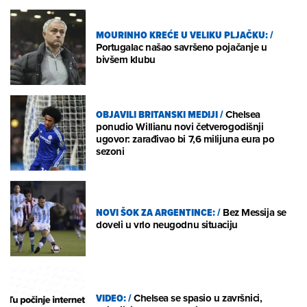
MOURINHO KREĆE U VELIKU PLJAČKU:
/
Portugalac našao savršeno pojačanje u
bivšem klubu
OBJAVILI BRITANSKI MEDIJI
/
Chelsea
ponudio Willianu novi četverogodišnji
ugovor: zarađivao bi 7,6 milijuna eura po
sezoni
NOVI ŠOK ZA ARGENTINCE:
/
Bez Messija se
doveli u vrlo neugodnu situaciju
VIDEO:
/
Chelsea se spasio u završnici,