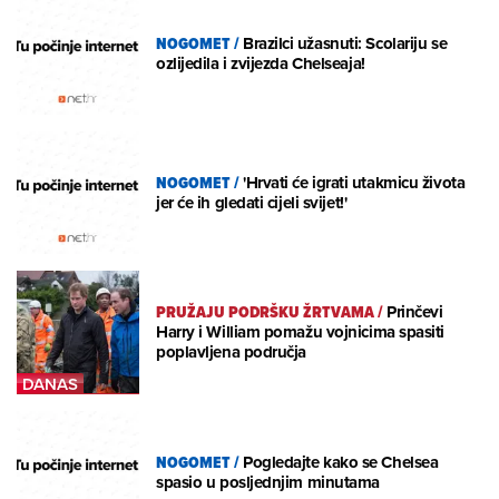
NOGOMET
/
Brazilci užasnuti: Scolariju se
ozlijedila i zvijezda Chelseaja!
NOGOMET
/
'Hrvati će igrati utakmicu života
jer će ih gledati cijeli svijet!'
PRUŽAJU PODRŠKU ŽRTVAMA
/
Prinčevi
Harry i William pomažu vojnicima spasiti
poplavljena područja
NOGOMET
/
Pogledajte kako se Chelsea
spasio u posljednjim minutama