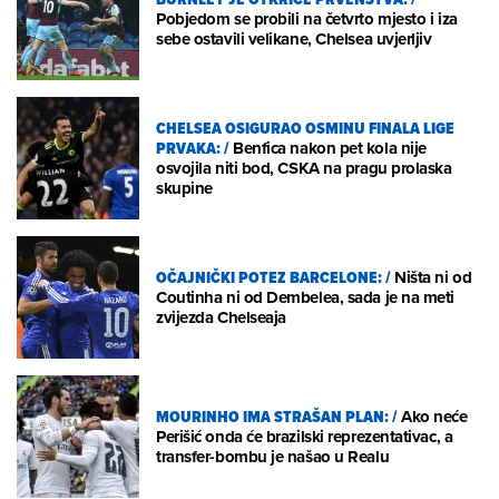
Pobjedom se probili na četvrto mjesto i iza
sebe ostavili velikane, Chelsea uvjerljiv
CHELSEA OSIGURAO OSMINU FINALA LIGE
PRVAKA:
/
Benfica nakon pet kola nije
osvojila niti bod, CSKA na pragu prolaska
skupine
OČAJNIČKI POTEZ BARCELONE:
/
Ništa ni od
Coutinha ni od Dembelea, sada je na meti
zvijezda Chelseaja
MOURINHO IMA STRAŠAN PLAN:
/
Ako neće
Perišić onda će brazilski reprezentativac, a
transfer-bombu je našao u Realu