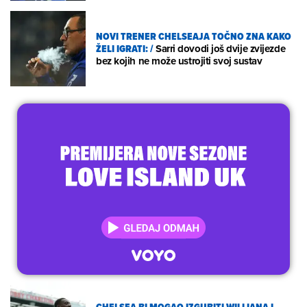
NOVI TRENER CHELSEAJA TOČNO ZNA KAKO
ŽELI IGRATI:
/
Sarri dovodi još dvije zvijezde
bez kojih ne može ustrojiti svoj sustav
CHELSEA BI MOGAO IZGUBITI WILLIANA I