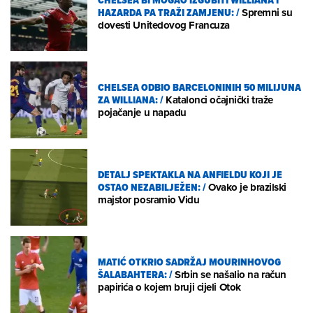
HAZARDA PA TRAŽI ZAMJENU:
/
Spremni su
dovesti Unitedovog Francuza
CHELSEA ODBIO BARCELONINIH 50 MILIJUNA
ZA WILLIANA:
/
Katalonci očajnički traže
pojačanje u napadu
DETALJ SPEKTAKLA NA ANFIELDU KOJI JE
OSTAO NEZABILJEŽEN:
/
Ovako je brazilski
majstor posramio Vidu
MATIĆ OTKRIO SADRŽAJ MOURINHOVOG
ŠALABAHTERA:
/
Srbin se našalio na račun
papirića o kojem bruji cijeli Otok