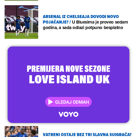
ARSENAL IZ CHELSEAJA DOVODI NOVO
POJAČANJE?
/
U Bluesima je proveo sedam
godina, a sada odlazi potpuno besplatno
VATRENI OSTAJE BEZ TRI SLAVNA SUIGRAČA?