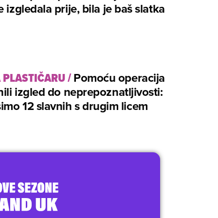
 izgledala prije, bila je baš slatka
 PLASTIČARU
/
Pomoću operacija
nili izgled do neprepoznatljivosti:
mo 12 slavnih s drugim licem