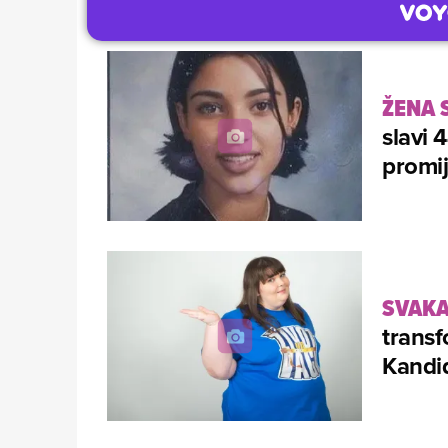
ŽENA 
slavi 
promij
SVAKA
transf
Kandid