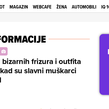
OT
MAGAZIN
WEBCAFE
ŽENA
AUTOMOBILI
IQ 
FORMACIJE
bizarnih frizura i outfita
i kad su slavni muškarci
d