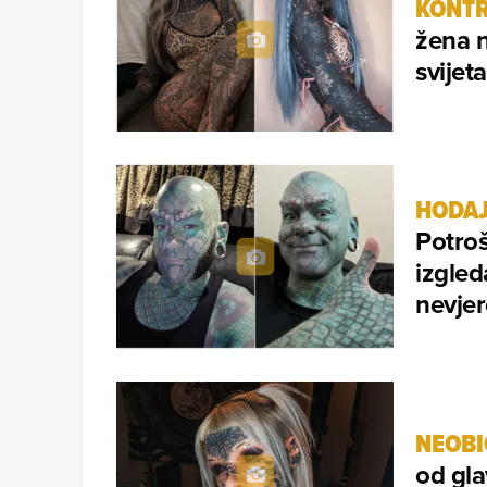
KONTR
žena n
svijet
HODAJ
Potroš
izgled
nevjer
NEOBI
od gla