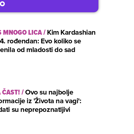
S MNOGO LICA
/
Kim Kardashian
44. rođendan: Evo koliko se
enila od mladosti do sad
 ČAST!
/
Ovo su najbolje
ormacije iz 'Života na vagi':
ati su neprepoznatljivi