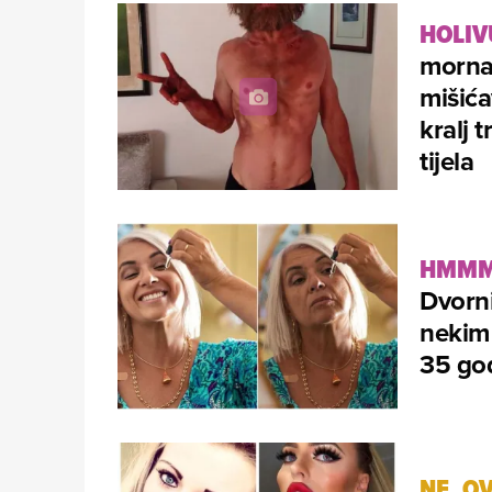
HOLIV
morna
mišić
kralj 
tijela
HMMM
Dvorni
nekim 
35 god
NE, OV