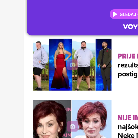
PRIJE 
rezult
postig
NIJE I
najšok
Neke 