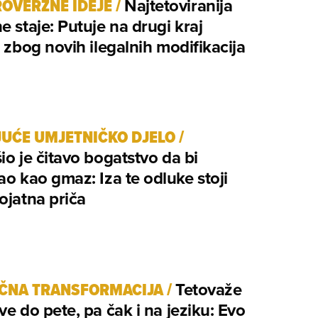
OVERZNE IDEJE
/
Najtetoviranija
e staje: Putuje na drugi kraj
a zbog novih ilegalnih modifikacija
UĆE UMJETNIČKO DJELO
/
io je čitavo bogatstvo da bi
ao kao gmaz: Iza te odluke stoji
ojatna priča
ČNA TRANSFORMACIJA
/
Tetovaže
ve do pete, pa čak i na jeziku: Evo