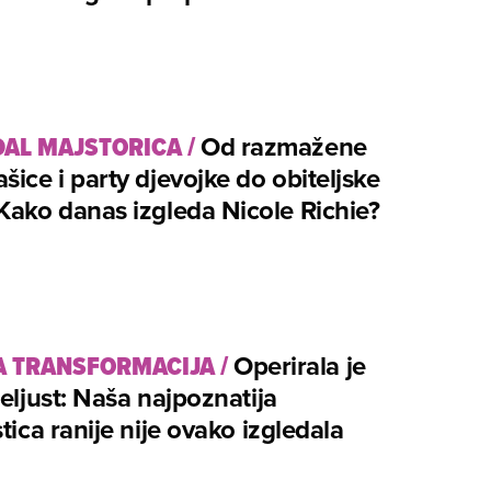
AL MAJSTORICA
/
Od razmažene
šice i party djevojke do obiteljske
Kako danas izgleda Nicole Richie?
A TRANSFORMACIJA
/
Operirala je
čeljust: Naša najpoznatija
stica ranije nije ovako izgledala