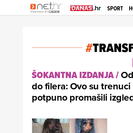
SPORT
H
#
TRANS
Od 
ŠOKANTNA IZDANJA
/
do filera: Ovo su trenuc
potpuno promašili izgle