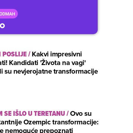
I POSLIJE
/
Kakvi impresivni
ati! Kandidati 'Života na vagi'
li su nevjerojatne transformacije
M SE IŠLO U TERETANU
/
Ovo su
antnije Ozempic transformacije:
je nemoguće prepoznati