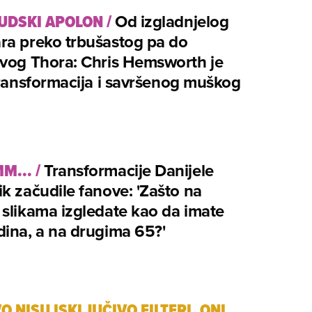
UDSKI APOLON
/
Od izgladnjelog
ra preko trbušastog pa do
avog Thora: Chris Hemsworth je
transformacija i savršenog muškog
M...
/
Transformacije Danijele
k začudile fanove: 'Zašto na
slikama izgledate kao da imate
ina, a na drugima 65?'
O NISU ISKLJUČIVO FILTERI, ONI