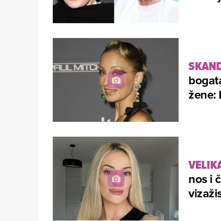
SKAND
bogata
žene: 
VELIK
nos i 
vizaži