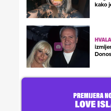
kako je
HVALA
izmije
Donosi