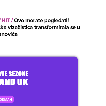
 HIT
/
Ovo morate pogledati!
ka vizažistica transformirala se u
novića