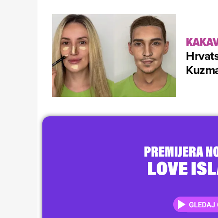
KAKAV
Hrvats
Kuzma