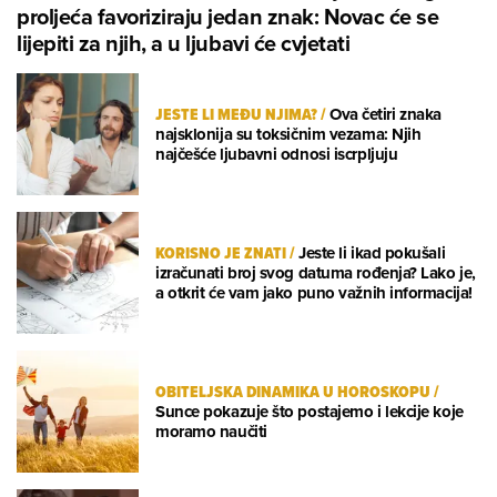
proljeća favoriziraju jedan znak: Novac će se
lijepiti za njih, a u ljubavi će cvjetati
JESTE LI MEĐU NJIMA?
/
Ova četiri znaka
najsklonija su toksičnim vezama: Njih
najčešće ljubavni odnosi iscrpljuju
KORISNO JE ZNATI
/
Jeste li ikad pokušali
izračunati broj svog datuma rođenja? Lako je,
a otkrit će vam jako puno važnih informacija!
OBITELJSKA DINAMIKA U HOROSKOPU
/
Sunce pokazuje što postajemo i lekcije koje
moramo naučiti