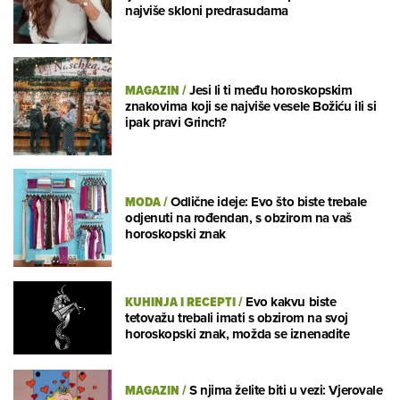
najviše skloni predrasudama
MAGAZIN
/
Jesi li ti među horoskopskim
znakovima koji se najviše vesele Božiću ili si
ipak pravi Grinch?
MODA
/
Odlične ideje: Evo što biste trebale
odjenuti na rođendan, s obzirom na vaš
horoskopski znak
KUHINJA I RECEPTI
/
Evo kakvu biste
tetovažu trebali imati s obzirom na svoj
horoskopski znak, možda se iznenadite
MAGAZIN
/
S njima želite biti u vezi: Vjerovale