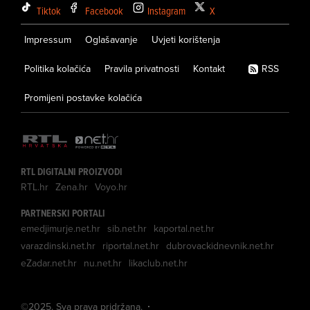
Tiktok
Facebook
Instagram
X
Impressum
Oglašavanje
Uvjeti korištenja
Politika kolačića
Pravila privatnosti
Kontakt
RSS
Promijeni postavke kolačića
RTL DIGITALNI PROIZVODI
RTL.hr
Zena.hr
Voyo.hr
PARTNERSKI PORTALI
emedjimurje.net.hr
sib.net.hr
kaportal.net.hr
varazdinski.net.hr
riportal.net.hr
dubrovackidnevnik.net.hr
eZadar.net.hr
nu.net.hr
likaclub.net.hr
©
2025
. Sva prava pridržana.