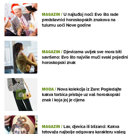
MAGAZIN
/
U najluđoj noći: Evo što rade
predstavnici horoskopskih znakova na
tulumu uoči Nove godine
MAGAZIN
/
Djevicama uvijek sve mora biti
savršeno: Evo što najviše muči svaki pojedini
horoskopski znak
MODA
/
Nova kolekcija iz Zare: Pogledajte
kakva torbica pristaje uz vaš horoskopski
znak i koja joj je cijena
MAGAZIN
/
Lav, djevica ili blizanci: Kakva
tetovaža najbolje odgovara karakteru vašeg