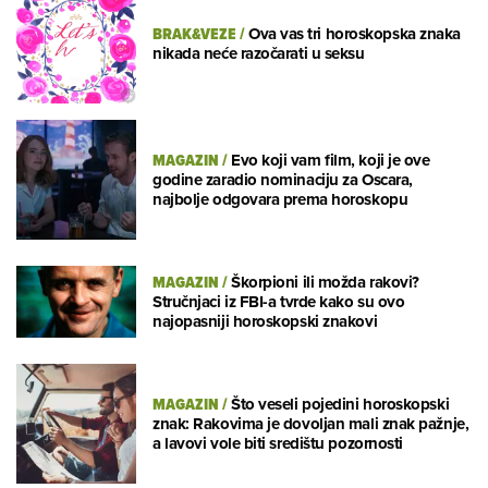
BRAK&VEZE
/
Ova vas tri horoskopska znaka
nikada neće razočarati u seksu
MAGAZIN
/
Evo koji vam film, koji je ove
godine zaradio nominaciju za Oscara,
najbolje odgovara prema horoskopu
MAGAZIN
/
Škorpioni ili možda rakovi?
Stručnjaci iz FBI-a tvrde kako su ovo
najopasniji horoskopski znakovi
MAGAZIN
/
Što veseli pojedini horoskopski
znak: Rakovima je dovoljan mali znak pažnje,
a lavovi vole biti središtu pozornosti