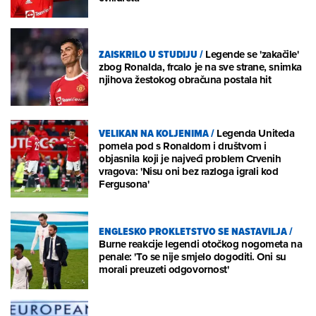
ZAISKRILO U STUDIJU
/
Legende se 'zakačile'
zbog Ronalda, frcalo je na sve strane, snimka
njihova žestokog obračuna postala hit
VELIKAN NA KOLJENIMA
/
Legenda Uniteda
pomela pod s Ronaldom i društvom i
objasnila koji je najveći problem Crvenih
vragova: 'Nisu oni bez razloga igrali kod
Fergusona'
ENGLESKO PROKLETSTVO SE NASTAVILJA
/
Burne reakcije legendi otočkog nogometa na
penale: 'To se nije smjelo dogoditi. Oni su
morali preuzeti odgovornost'