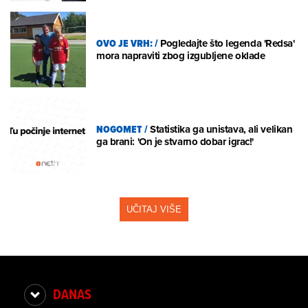
OVO JE VRH:
/
Pogledajte što legenda 'Redsa'
mora napraviti zbog izgubljene oklade
NOGOMET
/
Statistika ga unistava, ali velikan
ga brani: 'On je stvarno dobar igrac!'
UČITAJ VIŠE
DANAS