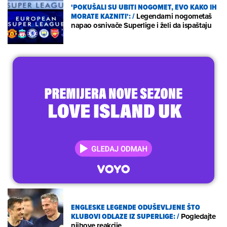
'POKUŠALI SU UBITI NOGOMET, EVO KAKO IH
MORATE KAZNITI':
/
Legendarni nogometaš
napao osnivače Superlige i želi da ispaštaju
ENGLESKE LEGENDE ODUŠEVLJENE ŠTO
KLUBOVI ODLAZE IZ SUPERLIGE:
/
Pogledajte
njihove reakcije