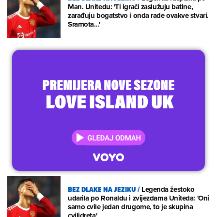
Man. Unitedu: 'Ti igrači zaslužuju batine,
zarađuju bogatstvo i onda rade ovakve stvari.
Sramota...'
BEZ DLAKE NA JEZIKU
/
Legenda žestoko
udarila po Ronaldu i zvijezdama Uniteda: 'Oni
samo cvile jedan drugome, to je skupina
cvilidreta'