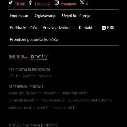
Tiktok
Facebook
Instagram
X
Impressum
Oglašavanje
Uvjeti korištenja
Politika kolačića
Pravila privatnosti
Kontakt
RSS
Promijeni postavke kolačića
RTL DIGITALNI PROIZVODI
RTL.hr
Zena.hr
Voyo.hr
PARTNERSKI PORTALI
emedjimurje.net.hr
sib.net.hr
kaportal.net.hr
varazdinski.net.hr
riportal.net.hr
dubrovackidnevnik.net.hr
eZadar.net.hr
nu.net.hr
likaclub.net.hr
©
2025
. Sva prava pridržana.