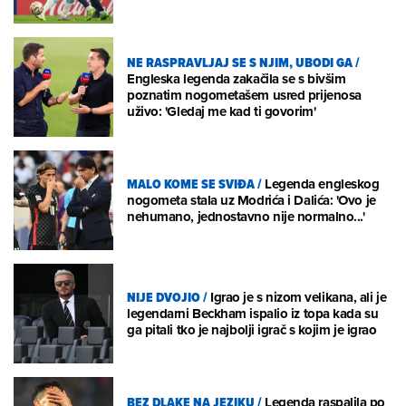
NE RASPRAVLJAJ SE S NJIM, UBODI GA
/
Engleska legenda zakačila se s bivšim
poznatim nogometašem usred prijenosa
uživo: 'Gledaj me kad ti govorim'
MALO KOME SE SVIĐA
/
Legenda engleskog
nogometa stala uz Modrića i Dalića: 'Ovo je
nehumano, jednostavno nije normalno...'
NIJE DVOJIO
/
Igrao je s nizom velikana, ali je
legendarni Beckham ispalio iz topa kada su
ga pitali tko je najbolji igrač s kojim je igrao
BEZ DLAKE NA JEZIKU
/
Legenda raspalila po