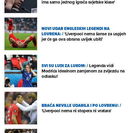
ima samo jednog igrača svjetske klase'
NOVI UDAR ENGLESKIH LEGENDI NA
LOVRENA:
/
'Liverpool nema šanse za uspjeh
jer će ga ova obrana uvijek ubiti'
SVI SU LUDI ZA LUKOM:
/
Legenda vidi
Modrića idealnom zamjenom za zvijezdu na
odlasku!
BRAĆA NEVILLE UDARILA I PO LOVRENU:
/
'Liverpool nema ni stopera ni vratara'