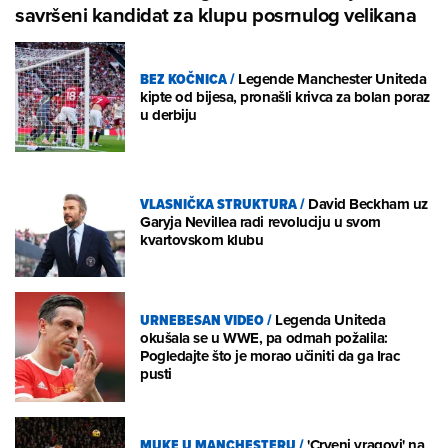
savršeni kandidat za klupu posrnulog velikana
BEZ KOČNICA
/
Legende Manchester Uniteda
kipte od bijesa, pronašli krivca za bolan poraz
u derbiju
VLASNIČKA STRUKTURA
/
David Beckham uz
Garyja Nevillea radi revoluciju u svom
kvartovskom klubu
URNEBESAN VIDEO
/
Legenda Uniteda
okušala se u WWE, pa odmah požalila:
Pogledajte što je morao učiniti da ga Irac
pusti
MUKE U MANCHESTERU
/
'Crveni vragovi' na