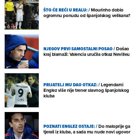
ŠTO ĆE REĆI U REALU:
/
Mourinho dobio
ogromnu ponudu od španjolskog velikana?
NJEGOV PRVI SAMOSTALNI POSAO
/
Došao
kraj blamaži: Valencia uručila otkaz Nevilleu
PRIJATELJ MU DAO OTKAZ:
/
Legendarni
Englez više nije trener slavnog španjolskog
kluba
POZNATI ENGLEZ OSTAJE:
/
Do maloprije ga
tjerali iz kluba, a sada mu nude novi ugovor