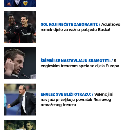
GOL KOJI NEĆETE ZABORAVITI:
/
Adurizovo
remek-djelo za važnu pobjedu Baska!
ŠIŠMIŠI SE NASTAVLJAJU SRAMOTITI:
/
S
engleskim trenerom sprda se cijela Europa
ENGLEZ SVE BLIŽI OTKAZU:
/
Valencijini
navijači priželjkuju povratak Realovog
omraženog trenera