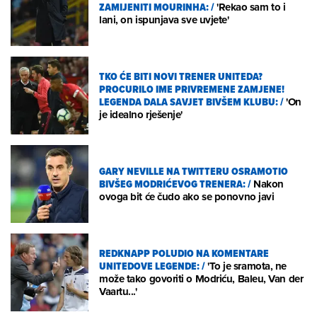
ZAMIJENITI MOURINHA:
/
'Rekao sam to i
lani, on ispunjava sve uvjete'
TKO ĆE BITI NOVI TRENER UNITEDA?
PROCURILO IME PRIVREMENE ZAMJENE!
LEGENDA DALA SAVJET BIVŠEM KLUBU:
/
'On
je idealno rješenje'
GARY NEVILLE NA TWITTERU OSRAMOTIO
BIVŠEG MODRIĆEVOG TRENERA:
/
Nakon
ovoga bit će čudo ako se ponovno javi
REDKNAPP POLUDIO NA KOMENTARE
UNITEDOVE LEGENDE:
/
'To je sramota, ne
može tako govoriti o Modriću, Baleu, Van der
Vaartu...'