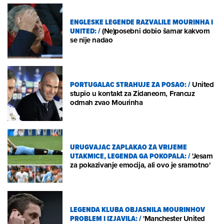
ENGLESKE LEGENDE RAZVALILE MOURINHA I
UNITED:
/
(Ne)posebni dobio šamar kakvom
se nije nadao
PORTUGALAC STRAHUJE ZA POSAO:
/
United
stupio u kontakt za Zidaneom, Francuz
odmah zvao Mourinha
URUGVAJAC ZAPLAKAO ZA VRIJEME
UTAKMICE, LEGENDA GA POKOPALA:
/
'Jesam
za pokazivanje emocija, ali ovo je sramotno'
LEGENDA KLUBA OBJASNILA MOURINHOV
PROBLEM I IZJAVILA:
/
'Manchester United