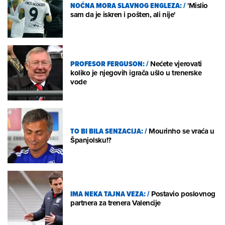
NOĆNA MORA SLAVNOG ENGLEZA:
/
'Mislio
sam da je iskren i pošten, ali nije'
PROFESOR FERGUSON:
/
Nećete vjerovati
koliko je njegovih igrača ušlo u trenerske
vode
TO BI BILA SENZACIJA:
/
Mourinho se vraća u
Španjolsku!?
IMA NEKA TAJNA VEZA:
/
Postavio poslovnog
partnera za trenera Valencije