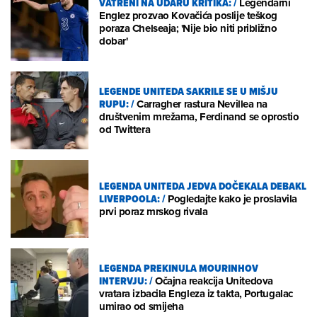
VATRENI NA UDARU KRITIKA:
/
Legendarni
Englez prozvao Kovačića poslije teškog
poraza Chelseaja; 'Nije bio niti približno
dobar'
LEGENDE UNITEDA SAKRILE SE U MIŠJU
RUPU:
/
Carragher rastura Nevillea na
društvenim mrežama, Ferdinand se oprostio
od Twittera
LEGENDA UNITEDA JEDVA DOČEKALA DEBAKL
LIVERPOOLA:
/
Pogledajte kako je proslavila
prvi poraz mrskog rivala
LEGENDA PREKINULA MOURINHOV
INTERVJU:
/
Očajna reakcija Unitedova
vratara izbacila Engleza iz takta, Portugalac
umirao od smijeha