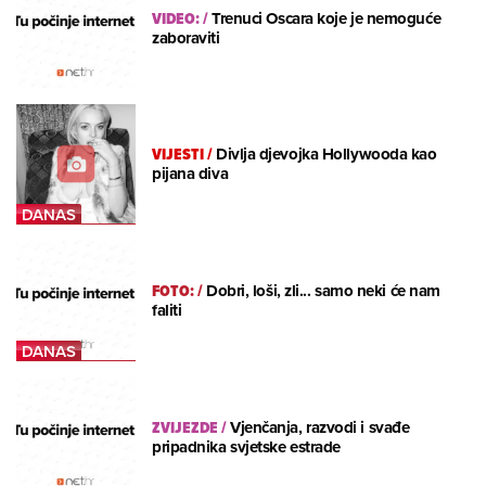
VIDEO:
/
Trenuci Oscara koje je nemoguće
zaboraviti
VIJESTI
/
Divlja djevojka Hollywooda kao
pijana diva
FOTO:
/
Dobri, loši, zli... samo neki će nam
faliti
ZVIJEZDE
/
Vjenčanja, razvodi i svađe
pripadnika svjetske estrade