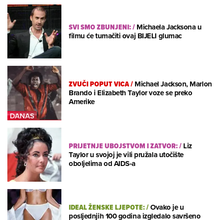
SVI SMO ZBUNJENI:
/
Michaela Jacksona u
filmu će tumačiti ovaj BIJELI glumac
ZVUČI POPUT VICA
/
Michael Jackson, Marlon
Brando i Elizabeth Taylor voze se preko
Amerike
PRIJETNJE UBOJSTVOM I ZATVOR:
/
Liz
Taylor u svojoj je vili pružala utočište
oboljelima od AIDS-a
IDEAL ŽENSKE LJEPOTE:
/
Ovako je u
posljednjih 100 godina izgledalo savršeno