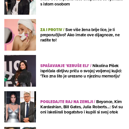
s istom osobom
ZA I PROTIV
/
Sve više žena brije lice, je li
preporučljivo? Ako imate ove dijagnoze, ne
radite to!
SPAŠAVANJE 'KERUŠE ELI'
/
Nikolina Pišek
ispričala dirljivu priču o svojoj voljenoj kujici:
'Tko zna što je urezano u njezinu memoriju'
POGLEDAJTE RAJ NA ZEMLJI
/
Beyonce, Kim
Kardashian, Bill Gates, Julia Roberts...: Svi su
oni iskeširali bogatstvo i kupili si svoj otok