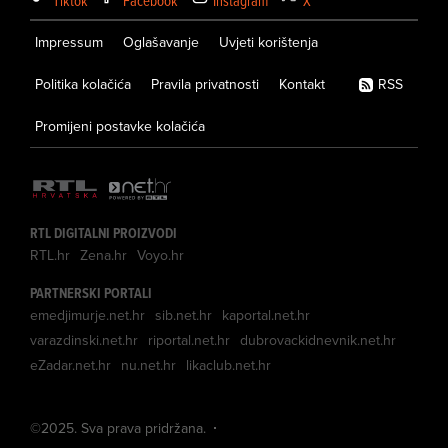
Tiktok
Facebook
Instagram
X
Impressum
Oglašavanje
Uvjeti korištenja
Politika kolačića
Pravila privatnosti
Kontakt
RSS
Promijeni postavke kolačića
RTL DIGITALNI PROIZVODI
RTL.hr
Zena.hr
Voyo.hr
PARTNERSKI PORTALI
emedjimurje.net.hr
sib.net.hr
kaportal.net.hr
varazdinski.net.hr
riportal.net.hr
dubrovackidnevnik.net.hr
eZadar.net.hr
nu.net.hr
likaclub.net.hr
©
2025
. Sva prava pridržana.