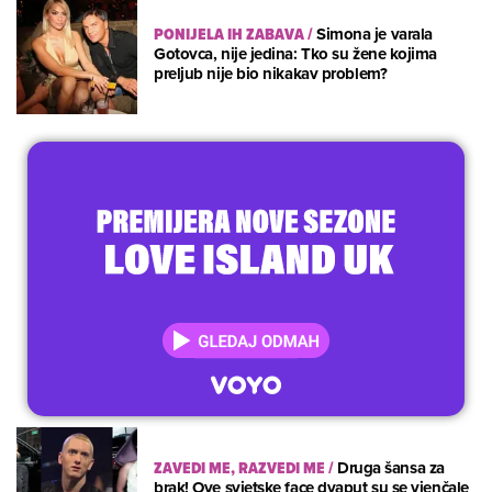
PONIJELA IH ZABAVA
/
Simona je varala
Gotovca, nije jedina: Tko su žene kojima
preljub nije bio nikakav problem?
ZAVEDI ME, RAZVEDI ME
/
Druga šansa za
brak! Ove svjetske face dvaput su se vjenčale