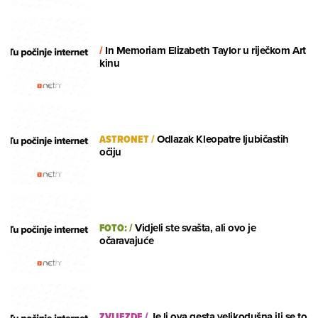
/
In Memoriam Elizabeth Taylor u riječkom Art
kinu
ASTRONET
/
Odlazak Kleopatre ljubičastih
očiju
FOTO:
/
Vidjeli ste svašta, ali ovo je
očaravajuće
ZVIJEZDE
/
Je li ova gesta velikodušna ili se to