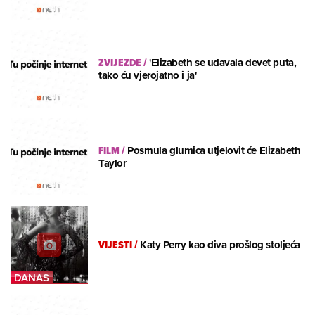
ZVIJEZDE
/
'Elizabeth se udavala devet puta,
tako ću vjerojatno i ja'
FILM
/
Posrnula glumica utjelovit će Elizabeth
Taylor
VIJESTI
/
Katy Perry kao diva prošlog stoljeća