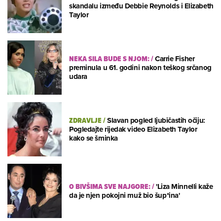
skandalu između Debbie Reynolds i Elizabeth
Taylor
NEKA SILA BUDE S NJOM:
/
Carrie Fisher
preminula u 61. godini nakon teškog srčanog
udara
ZDRAVLJE
/
Slavan pogled ljubičastih očiju:
Pogledajte rijedak video Elizabeth Taylor
kako se šminka
O BIVŠIMA SVE NAJGORE:
/
'Liza Minnelli kaže
da je njen pokojni muž bio šup*ina'