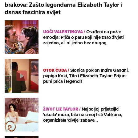
brakova: Zašto legendarna Elizabeth Taylor i
danas fascinira svijet
UOČI VALENTINOVA
/
Osuđeni na požar
emocija: Priča o paru koji nije znao živjeti
zajedno, ali ni jedno bez drugog
OTOK ČUDA
/
Slonica poklon Indire Gandhi,
papiga Koki, Tito i Elizabeth Taylor: Brijuni
puni priča i legendi!
ŽIVOT LIZ TAYLOR
/
Najboljoj prijateljici
'ukrala' muža, bila na crnoj listi Vatikana,
organizirala 'divlje' zabave...