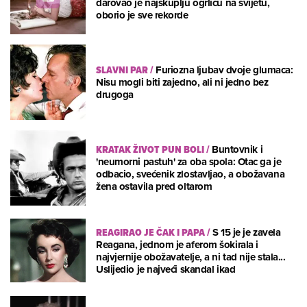
darovao je najskuplju ogrlicu na svijetu,
oborio je sve rekorde
SLAVNI PAR
/
Furiozna ljubav dvoje glumaca:
Nisu mogli biti zajedno, ali ni jedno bez
drugoga
KRATAK ŽIVOT PUN BOLI
/
Buntovnik i
'neumorni pastuh' za oba spola: Otac ga je
odbacio, svećenik zlostavljao, a obožavana
žena ostavila pred oltarom
REAGIRAO JE ČAK I PAPA
/
S 15 je je zavela
Reagana, jednom je aferom šokirala i
najvjernije obožavatelje, a ni tad nije stala...
Uslijedio je najveći skandal ikad