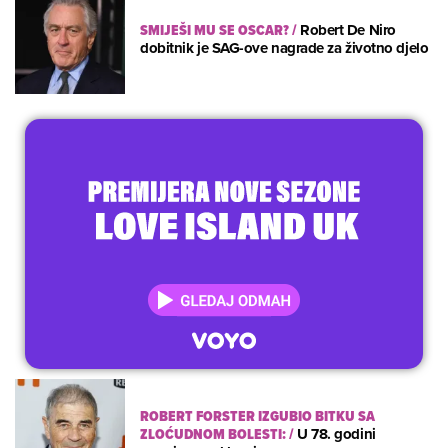
SMIJEŠI MU SE OSCAR?
/
Robert De Niro
dobitnik je SAG-ove nagrade za životno djelo
ROBERT FORSTER IZGUBIO BITKU SA
ZLOĆUDNOM BOLESTI:
/
U 78. godini