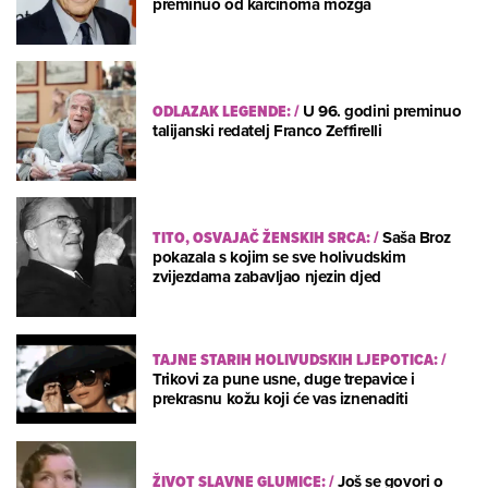
preminuo od karcinoma mozga
ODLAZAK LEGENDE:
/
U 96. godini preminuo
talijanski redatelj Franco Zeffirelli
TITO, OSVAJAČ ŽENSKIH SRCA:
/
Saša Broz
pokazala s kojim se sve holivudskim
zvijezdama zabavljao njezin djed
TAJNE STARIH HOLIVUDSKIH LJEPOTICA:
/
Trikovi za pune usne, duge trepavice i
prekrasnu kožu koji će vas iznenaditi
ŽIVOT SLAVNE GLUMICE:
/
Još se govori o