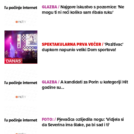
GLAZBA
/
Najgore iskustvo s pozornice: 'Ne
mogu ti ni reći koliko sam ribala ruku'
SPEKTAKULARNA PRVA VEČER
/
'Pozitivac'
dupkom napunio veliki Dom sportova!
GLAZBA
/
A kandidati za Porin u kategoriji Hit
godine su...
FOTO:
/
Pjevačica ozlijedila nogu: 'Vidjela si
da Severina ima štake, pa bi sad i ti'