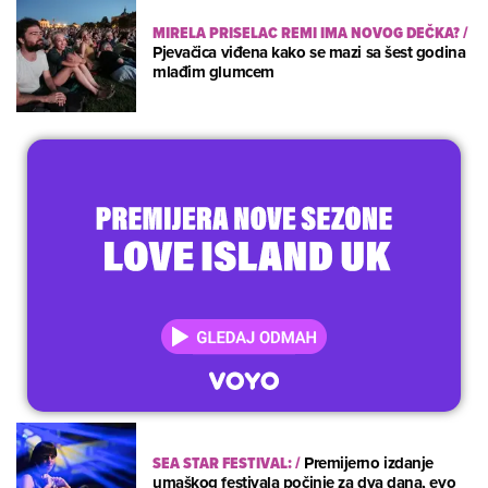
MIRELA PRISELAC REMI IMA NOVOG DEČKA?
/
Pjevačica viđena kako se mazi sa šest godina
mlađim glumcem
SEA STAR FESTIVAL:
/
Premijerno izdanje
umaškog festivala počinje za dva dana, evo