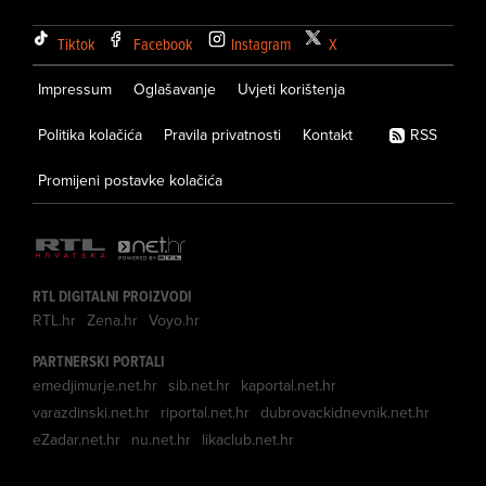
Tiktok
Facebook
Instagram
X
Impressum
Oglašavanje
Uvjeti korištenja
Politika kolačića
Pravila privatnosti
Kontakt
RSS
Promijeni postavke kolačića
RTL DIGITALNI PROIZVODI
RTL.hr
Zena.hr
Voyo.hr
PARTNERSKI PORTALI
emedjimurje.net.hr
sib.net.hr
kaportal.net.hr
varazdinski.net.hr
riportal.net.hr
dubrovackidnevnik.net.hr
eZadar.net.hr
nu.net.hr
likaclub.net.hr