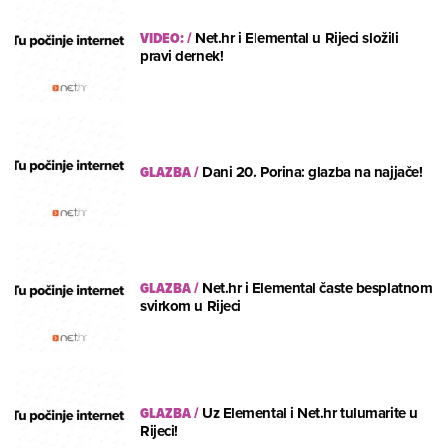
VIDEO:
/
Net.hr i Elemental u Rijeci složili
pravi dernek!
GLAZBA
/
Dani 20. Porina: glazba na najjače!
GLAZBA
/
Net.hr i Elemental časte besplatnom
svirkom u Rijeci
GLAZBA
/
Uz Elemental i Net.hr tulumarite u
Rijeci!