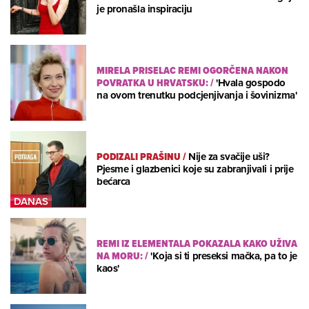
je pronašla inspiraciju
MIRELA PRISELAC REMI OGORČENA NAKON
POVRATKA U HRVATSKU:
/
'Hvala gospodo
na ovom trenutku podcjenjivanja i šovinizma'
PODIZALI PRAŠINU
/
Nije za svačije uši?
Pjesme i glazbenici koje su zabranjivali i prije
bećarca
REMI IZ ELEMENTALA POKAZALA KAKO UŽIVA
NA MORU:
/
'Koja si ti preseksi mačka, pa to je
kaos'