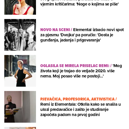
vjernim kritičarima: 'Noge o kojima se piše'
NOVO NA SCENI
/
Elemental izbacio novi spot
za pjesmu 'Dvojka' pa poručio: 'Dosta je
gunđanja, jadanja i prigovaranja'
OGLASILA SE MIRELA PRISELAC REMI:
/
'Mog
života koji je trajao do veljače 2020. više
nema. Moj posao više ne postoji...'
PJEVAČICA, PROFESORICA, AKTIVISTICA
/
Remi iz Elementala: Otkrila kako se snašla u
ulozi predavačice i zašto je studiranje
započela padom na prvoj godini