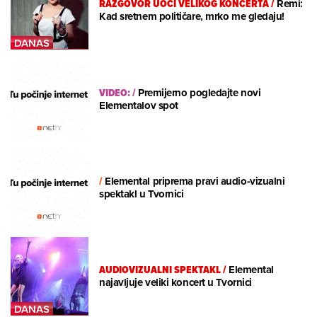
RAZGOVOR UOČI VELIKOG KONCERTA
/
Remi:
Kad sretnem političare, mrko me gledaju!
VIDEO:
/
Premijerno pogledajte novi
Elementalov spot
/
Elemental priprema pravi audio-vizualni
spektakl u Tvornici
AUDIOVIZUALNI SPEKTAKL
/
Elemental
najavljuje veliki koncert u Tvornici