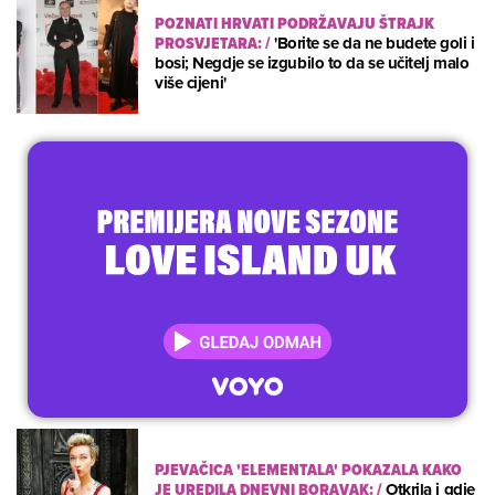
POZNATI HRVATI PODRŽAVAJU ŠTRAJK
PROSVJETARA:
/
'Borite se da ne budete goli i
bosi; Negdje se izgubilo to da se učitelj malo
više cijeni'
PJEVAČICA 'ELEMENTALA' POKAZALA KAKO
JE UREDILA DNEVNI BORAVAK:
/
Otkrila i gdje