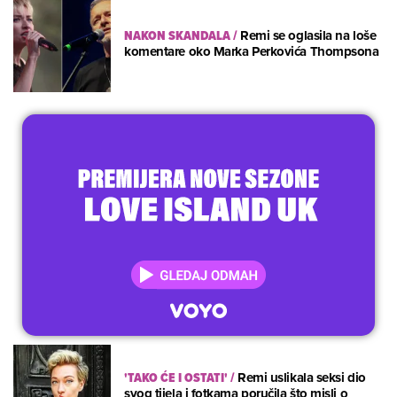
NAKON SKANDALA
/
Remi se oglasila na loše
komentare oko Marka Perkovića Thompsona
'TAKO ĆE I OSTATI'
/
Remi uslikala seksi dio
svog tijela i fotkama poručila što misli o