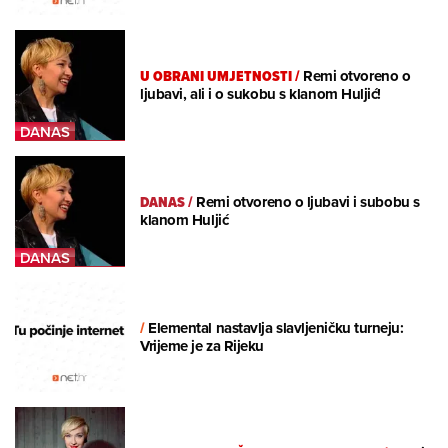
U OBRANI UMJETNOSTI
/
Remi otvoreno o
ljubavi, ali i o sukobu s klanom Huljić!
DANAS
/
Remi otvoreno o ljubavi i subobu s
klanom Huljić
/
Elemental nastavlja slavljeničku turneju:
Vrijeme je za Rijeku