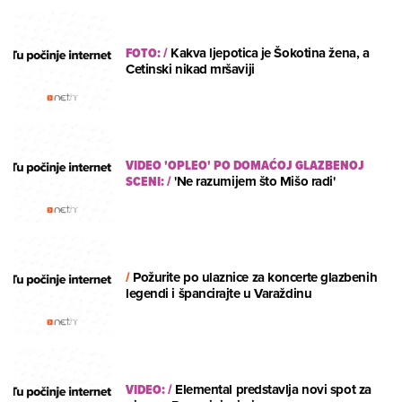
FOTO:
/
Kakva ljepotica je Šokotina žena, a
Cetinski nikad mršaviji
VIDEO 'OPLEO' PO DOMAĆOJ GLAZBENOJ
SCENI:
/
'Ne razumijem što Mišo radi'
/
Požurite po ulaznice za koncerte glazbenih
legendi i špancirajte u Varaždinu
VIDEO:
/
Elemental predstavlja novi spot za