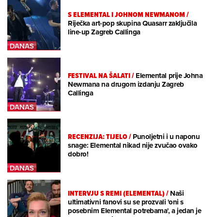
S ELEMENTAL I JOHNOM NEWMANOM
/
Riječka art-pop skupina Quasarr zaključila
line-up Zagreb Callinga
FESTIVAL NA ŠALATI
/
Elemental prije Johna
Newmana na drugom izdanju Zagreb
Callinga
RECENZIJA: TIJELO
/
Punoljetni i u naponu
snage: Elemental nikad nije zvučao ovako
dobro!
INTERVJU S REMI (ELEMENTAL)
/
Naši
ultimativni fanovi su se prozvali 'oni s
posebnim Elemental potrebama', a jedan je