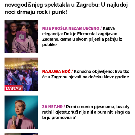
novogodišnjeg spektakla u Zagrebu: U najluđoj
noći drmaju rock i punk!
NIJE PROŠLA NEZAMIJEĆENO
/
Kakva
elegancija: Dok je Elemental zagrijavao
Zadrane, dama u sivom plijenila pažnju iz
publike
NAJLUĐA NOĆ
/
Konačno objavljeno: Evo tko
će u Zagrebu pjevati na dočeku Nove godine
ZA NET.HR
/
Remi o novim pjesmama, beauty
rutini i djetetu: 'Kći nije niti album niti singl da
bi ju promovirala'