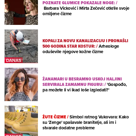
POZNATE GLUMICE POKAZALE NOGE:
/
Barbara Vicković i Mirta Zečević otkrile svoje
omiljene čizme
KOPALI ZA NOVU KANALIZACIJU I PRONAŠLI
500 GODINA STAR KOSTUR:
/
Arheologe
oduševile njegove kožne čizme
ŽANAMARI U BESRAMNO USKOJ HALJINI
SERVIRALA ZAMAMNU FIGURU:
/
'Gospođo,
pa možete li vi ikad loše izgledati?'
ŽUTE ČIZME
/
Simbol ratnog Vukovara: Kako
su 'Zenge' spašavale branitelje, ali im i
stvarale dodatne probleme