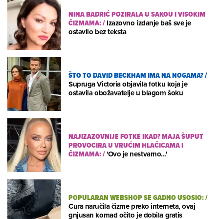
NINA BADRIĆ POZIRALA U SAKOU I VISOKIM
ČIZMAMA:
/
Izazovno izdanje baš sve je
ostavilo bez teksta
ŠTO TO DAVID BECKHAM IMA NA NOGAMA?
/
Supruga Victoria objavila fotku koja je
ostavila obožavatelje u blagom šoku
NAJIZAZOVNIJE FOTKE IKAD? MAJA ŠUPUT
PROVOCIRA U VRUĆIM HLAČICAMA I
ČIZMAMA:
/
'Ovo je nestvarno...'
POPULARAN WEBSHOP SE GADNO USOSIO:
/
Cura naručila čizme preko interneta, ovaj
gnjusan komad očito je dobila gratis