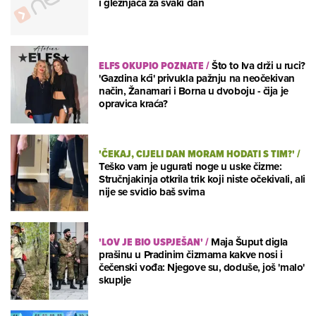
i gležnjača za svaki dan
ELFS OKUPIO POZNATE
/
Što to Iva drži u ruci?
'Gazdina kći' privukla pažnju na neočekivan
način, Žanamari i Borna u dvoboju - čija je
opravica kraća?
'ČEKAJ, CIJELI DAN MORAM HODATI S TIM?'
/
Teško vam je ugurati noge u uske čizme:
Stručnjakinja otkrila trik koji niste očekivali, ali
nije se svidio baš svima
'LOV JE BIO USPJEŠAN'
/
Maja Šuput digla
prašinu u Pradinim čizmama kakve nosi i
čečenski vođa: Njegove su, doduše, još 'malo'
skuplje