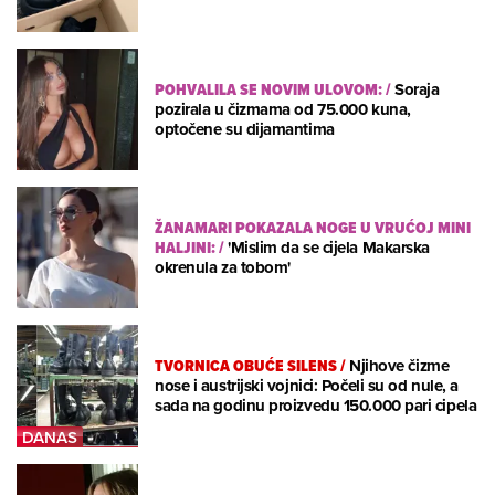
POHVALILA SE NOVIM ULOVOM:
/
Soraja
pozirala u čizmama od 75.000 kuna,
optočene su dijamantima
ŽANAMARI POKAZALA NOGE U VRUĆOJ MINI
HALJINI:
/
'Mislim da se cijela Makarska
okrenula za tobom'
TVORNICA OBUĆE SILENS
/
Njihove čizme
nose i austrijski vojnici: Počeli su od nule, a
sada na godinu proizvedu 150.000 pari cipela