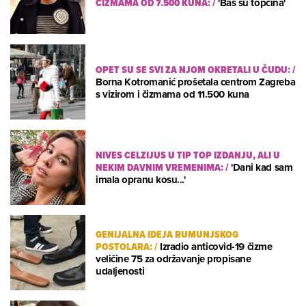
ČIZMAMA OD 7.500 KUNA:
/
'Baš su topčina'
OPET SU SE SVI ZA NJOM OKRETALI U ČUDU:
/
Borna Kotromanić prošetala centrom Zagreba
s vizirom i čizmama od 11.500 kuna
NIVES CELZIJUS U TIP TOP IZDANJU, ALI U
NEKIM DAVNIM VREMENIMA:
/
'Dani kad sam
imala opranu kosu...'
GENIJALNA IDEJA RUMUNJSKOG
POSTOLARA:
/
Izradio anticovid-19 čizme
veličine 75 za održavanje propisane
udaljenosti