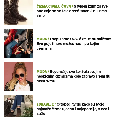
ČIZMA CIPELU ČUVA
/
Savršen izum za sve
one koje se ne žele odreći salonki ni usred
zime
MODA
/
I popularne UGG čizmice su snižene:
Evo gdje ih sve možeš naći i po kojim
cijenama
MODA
/
Beyoncé je sve šokirala svojim
neobičnim čizmicama koje zapravo i nemaju
neku svrhu
ZDRAVLJE
/
Ortopedi tvrde kako su tvoje
najdraže čizme ujedno i najopasnije, a evo i
zašto