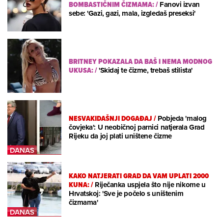
BOMBASTIČNIM ČIZMAMA:
/
Fanovi izvan
sebe: 'Gazi, gazi, mala, izgledaš preseksi'
BRITNEY POKAZALA DA BAŠ I NEMA MODNOG
UKUSA:
/
'Skidaj te čizme, trebaš stilista'
NESVAKIDAŠNJI DOGAĐAJ
/
Pobjeda 'malog
čovjeka': U neobičnoj parnici natjerala Grad
Rijeku da joj plati uništene čizme
KAKO NATJERATI GRAD DA VAM UPLATI 2000
KUNA:
/
Riječanka uspjela što nije nikome u
Hrvatskoj: 'Sve je počelo s uništenim
čizmama'