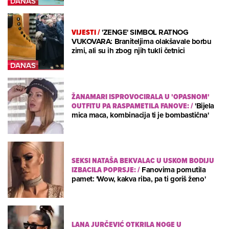
VIJESTI
/
'ZENGE' SIMBOL RATNOG
VUKOVARA: Braniteljima olakšavale borbu
zimi, ali su ih zbog njih tukli četnici
ŽANAMARI ISPROVOCIRALA U 'OPASNOM'
OUTFITU PA RASPAMETILA FANOVE:
/
'Bijela
mica maca, kombinacija ti je bombastična'
SEKSI NATAŠA BEKVALAC U USKOM BODIJU
IZBACILA POPRSJE:
/
Fanovima pomutila
pamet: 'Wow, kakva riba, pa ti goriš ženo'
LANA JURČEVIĆ OTKRILA NOGE U