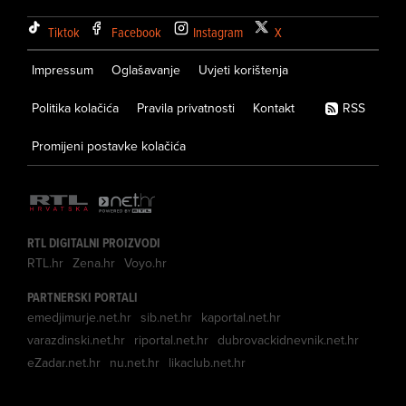
Tiktok
Facebook
Instagram
X
Impressum
Oglašavanje
Uvjeti korištenja
Politika kolačića
Pravila privatnosti
Kontakt
RSS
Promijeni postavke kolačića
RTL DIGITALNI PROIZVODI
RTL.hr
Zena.hr
Voyo.hr
PARTNERSKI PORTALI
emedjimurje.net.hr
sib.net.hr
kaportal.net.hr
varazdinski.net.hr
riportal.net.hr
dubrovackidnevnik.net.hr
eZadar.net.hr
nu.net.hr
likaclub.net.hr