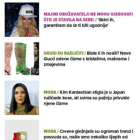
MAJINI OBOŽAVATELJI NE MOGU VJEROVATI
ŠTO JE STAVILA NA SEBE:
/
'Skini ih,
garantiram da će ti biti ugodnije'
UKUSI SU RAZLIČITI
/
Biste li ih nosili? Nove
Gucci zelene čizme s kristalima, mašnama i
zmajevima
MODA
/
Kim Kardashian stigla je u Japan
ružičaste kose, ali svima su pažnju privukle
njene čizme
MODA
/
Crvene gležnjače su ogroman trend i
posvuda su, našle smo nekoliko lijepih od