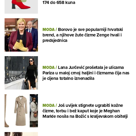
174 do 658 kuna
MODA
/
Borovo je sve popularniji hrvatski
brend, a njihove žute čizme Zenge hvali i
predsjednica
MODA
/
Lana Jurčević prošetala je ulicama
Pariza u maloj crnoj haljini i čizmama čija nas
je cijena totalno iznenadila
MODA
/
Još uvijek stignete ugrabiti kožne
čizme, torbu i bež kaput koje je Meghan
Markle nosila na Božić s kraljevskom obitelji