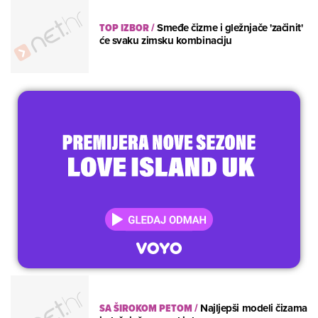
TOP IZBOR
/
Smeđe čizme i gležnjače 'začinit'
će svaku zimsku kombinaciju
SA ŠIROKOM PETOM
/
Najljepši modeli čizama