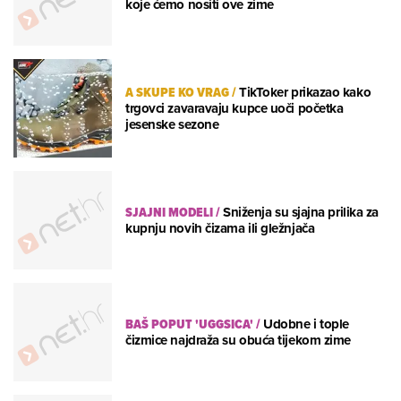
koje ćemo nositi ove zime
A SKUPE KO VRAG
/
TikToker prikazao kako
trgovci zavaravaju kupce uoči početka
jesenske sezone
SJAJNI MODELI
/
Sniženja su sjajna prilika za
kupnju novih čizama ili gležnjača
BAŠ POPUT 'UGGSICA'
/
Udobne i tople
čizmice najdraža su obuća tijekom zime