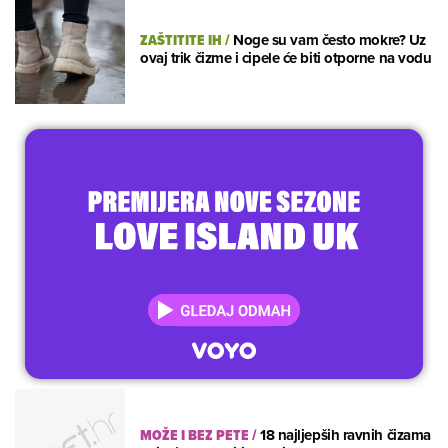
ZAŠTITITE IH
/
Noge su vam često mokre? Uz
ovaj trik čizme i cipele će biti otporne na vodu
MOŽE I BEZ PETE
/
18 najljepših ravnih čizama