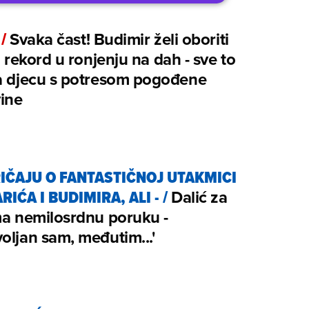
/
Svaka čast! Budimir želi oboriti
ti rekord u ronjenju na dah - sve to
za djecu s potresom pogođene
ine
RIČAJU O FANTASTIČNOJ UTAKMICI
IĆA I BUDIMIRA, ALI -
/
Dalić za
ma nemilosrdnu poruku -
oljan sam, međutim...'