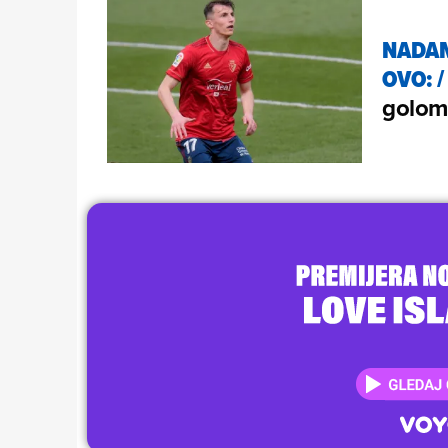
NADAM
OVO:
golom 