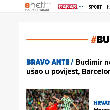
SPORT
H
#
BU
Budimir ne
BRAVO ANTE
/
ušao u povijest, Barcelo
HRVAT
Hrvats