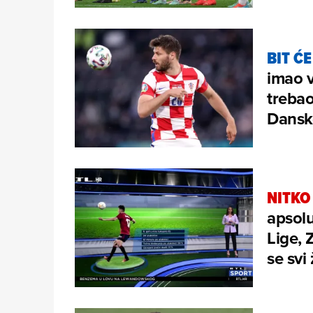
BIT Ć
imao v
trebao
Dansk
NITKO
apsolu
Lige, 
se svi