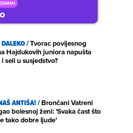
E DALEKO
/
Tvorac povijesnog
a Hajdukovih juniora napušta
 i seli u susjedstvo?
 NAŠ ANTIŠA!
/
Brončani Vatreni
o bolesnoj ženi: 'Svaka čast što
 tako dobre ljude'