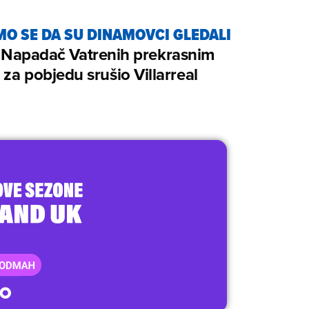
O SE DA SU DINAMOVCI GLEDALI
/
Napadač Vatrenih prekrasnim
za pobjedu srušio Villarreal