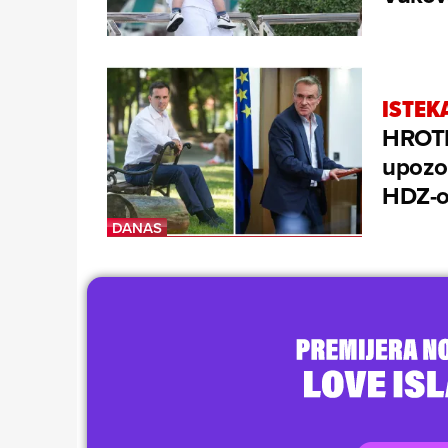
ISTEK
HROTE-
upozor
HDZ-o