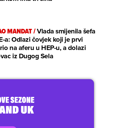
AO MANDAT
/
Vlada smijenila šefa
a: Odlazi čovjek koji je prvi
io na aferu u HEP-u, a dolazi
vac iz Dugog Sela