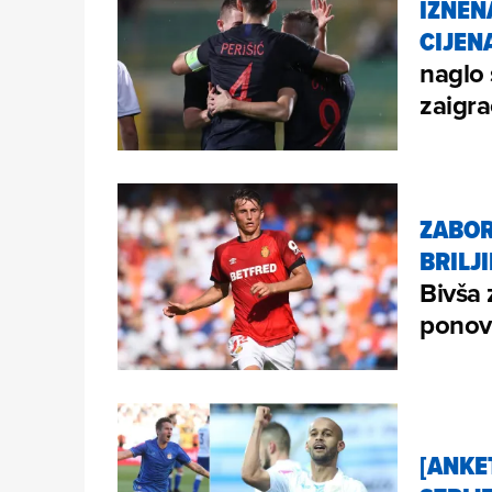
IZNEN
CIJEN
naglo 
zaigra
ZABOR
BRILJ
Bivša 
ponov
[ANKE