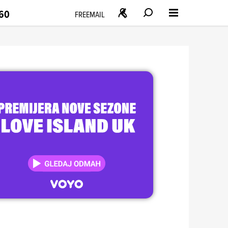
160
FREEMAIL