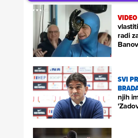
VIDEO
vlasti
radi 
Banov
SVI P
BRADAR
njih i
'Zadov