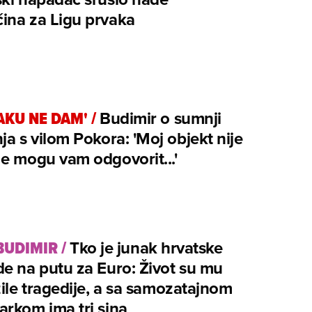
ina za Ligu prvaka
AKU NE DAM'
/
Budimir o sumnji
ja s vilom Pokora: 'Moj objekt nije
e mogu vam odgovorit...'
BUDIMIR
/
Tko je junak hrvatske
e na putu za Euro: Život su mu
žile tragedije, a sa samozatajnom
rkom ima tri sina