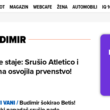
OT
MAGAZIN
WEBCAFE
ŽENA
AUTOMOBILI
IQ 
DIMIR
 staje: Srušio Atletico i
na osvojila prvenstvo!
I VANI
/
Budimir šokirao Betis!
ki napadač srušio nade