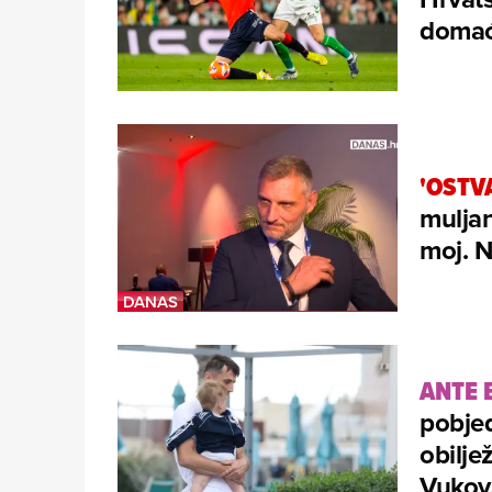
domać
'OSTV
muljan
moj. N
ANTE 
pobjed
obilje
Vukova