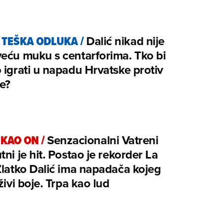
E TEŠKA ODLUKA
/
Dalić nikad nije
eću muku s centarforima. Tko bi
 igrati u napadu Hrvatske protiv
e?
 KAO ON
/
Senzacionalni Vatreni
tni je hit. Postao je rekorder La
Zlatko Dalić ima napadača kojeg
 živi boje. Trpa kao lud