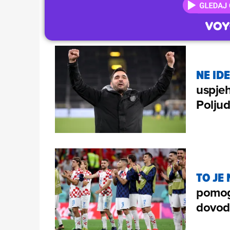
NE ID
uspjeh
Poljud
TO JE
pomoga
dovode