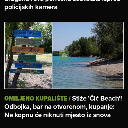
policijskih kamera
OMILJENO KUPALIŠTE
/
Stiže 'Čič Beach'!
Odbojka, bar na otvorenom, kupanje:
Na kopnu će niknuti mjesto iz snova