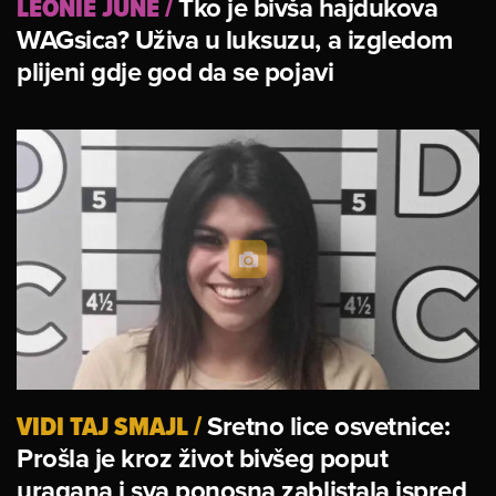
LEONIE JUNE
/
Tko je bivša hajdukova
WAGsica? Uživa u luksuzu, a izgledom
plijeni gdje god da se pojavi
VIDI TAJ SMAJL
/
Sretno lice osvetnice:
Prošla je kroz život bivšeg poput
uragana i sva ponosna zablistala ispred