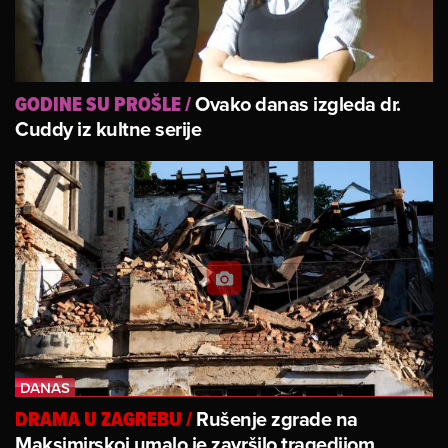
Ovako danas izgleda dr.
GODINE SU PROŠLE
/
Cuddy iz kultne serije
Rušenje zgrade na
DRAMA U ZAGREBU
/
Maksimirskoj umalo je završilo tragedijom