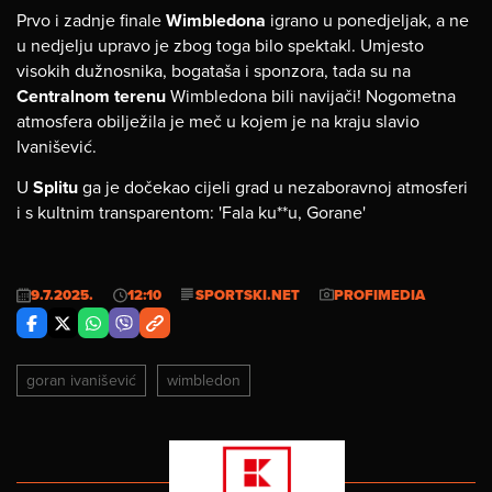
Prvo i zadnje finale
Wimbledona
igrano u ponedjeljak, a ne
u nedjelju upravo je zbog toga bilo spektakl. Umjesto
visokih dužnosnika, bogataša i sponzora, tada su na
Centralnom terenu
Wimbledona bili navijači! Nogometna
atmosfera obilježila je meč u kojem je na kraju slavio
Ivanišević.
U
Splitu
ga je dočekao cijeli grad u nezaboravnoj atmosferi
i s kultnim transparentom: 'Fala ku**u, Gorane'
9.7.2025.
12:10
SPORTSKI.NET
PROFIMEDIA
goran ivanišević
wimbledon