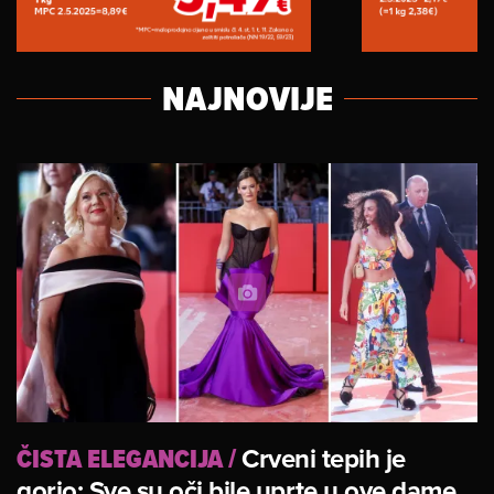
NAJNOVIJE
ČISTA ELEGANCIJA
/
Crveni tepih je
gorio: Sve su oči bile uprte u ove dame