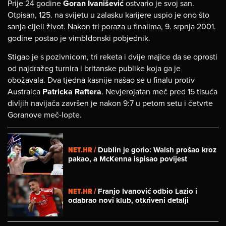
Prije 24 godine
Goran Ivanišević
ostvario je svoj san.
Otpisan, 125. na svijetu u zalasku karijere uspio je ono što
sanja cijeli život. Nakon tri poraza u finalima, 9. srpnja 2001.
godine postao je vimbldonski pobjednik.
Stigao je s pozivnicom, tri reketa i dvije majice da se oprosti
od najdražeg turnira i britanske publike koja ga je
obožavala. Dva tjedna kasnije našao se u finalu protiv
Australca
Patricka Raftera
. Nevjerojatan meč pred 15 tisuća
divljih navijača završen je nakon 9:7 u petom setu i četvrte
Goranove meč-lopte.
NET.HR /
Dublin je gorio: Walsh prošao kroz
pakao, a McKenna ispisao povijest
NET.HR /
Franjo Ivanović odbio Lazio i
odabrao novi klub, otkriveni detalji