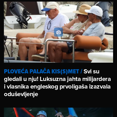
PLOVEĆA PALAČA KIS(S)MET
/
Svi su
gledali u nju! Luksuzna jahta milijardera
i vlasnika engleskog prvoligaša izazvala
oduševljenje