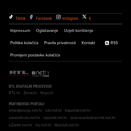
Tiktok
Facebook
Instagram
X
Impressum
Oglašavanje
Uvjeti korištenja
Politika kolačića
Pravila privatnosti
Kontakt
RSS
Promijeni postavke kolačića
RTL DIGITALNI PROIZVODI
RTL.hr
Zena.hr
Voyo.hr
PARTNERSKI PORTALI
emedjimurje.net.hr
sib.net.hr
kaportal.net.hr
varazdinski.net.hr
riportal.net.hr
dubrovackidnevnik.net.hr
eZadar.net.hr
nu.net.hr
likaclub.net.hr