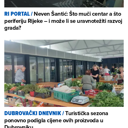
Neven Šantić: Što muči centar a što
RI PORTAL
/
periferiju Rijeke – i može li se uravnotežiti razvoj
grada?
Turistička sezona
DUBROVAČKI DNEVNIK
/
ponovno podigla cijene ovih proizvoda u
Dubrovniku