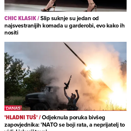
Slip suknje su jedan od
CHIC KLASIK
/
najsvestranijih komada u garderobi, evo kako ih
nositi
Odjeknula poruka bivšeg
'HLADNI TUŠ'
/
zapovjednika: 'NATO se boji rata, a neprijatelj to