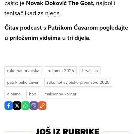
zašto je
Novak Đoković
The Goat,
najbolji
tenisač ikad za njega.
Čitav podcast s Patrikom Ćavarom pogledajte
u priloženim videima u tri dijela.
rukomet hrvatska
rukomet 2025
hrvatska
patrik pako ćavar
rukomet svjetsko prvenstvo 2025
dinamo
bbb
maksanov korner
JOŠ IZ RUBRIKE