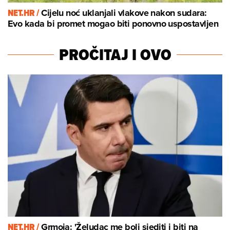
NET.HR /
Cijelu noć uklanjali vlakove nakon sudara:
Evo kada bi promet mogao biti ponovno uspostavljen
PROČITAJ I OVO
NET.HR /
Grmoja: 'Želudac me boli sjediti i biti na