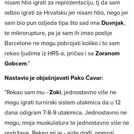
nisam htio igrati za reprezentaciju, tj da sam
odbio igrati za Hrvatsku jer nisam htio, nego jer
sam bio pun ozljeda tipa što sad ima
Duvnjak
,
te mikrorupture, pa ja sam ih imao poslije
Barcelone ne mogu pobrojati koliko i to sam
rekao ljudima iz HRS-a, pričao i sa
Zoranom
Gobcem
."
Nastavio je objašnjavati Pako Ćavar:
"Rekao sam mu -
Zoki
, jednostavno više ne
mogu igrati turnirski sistem utakmica da u 12
dana odigram 7-8-9 utakmica. Jednostavno ne
mogu, moja muskulatura to jednostavno više ne
podržava. Rekao mi je - ajde dođi, pomozi.