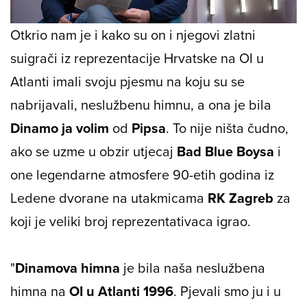
1.63%
/
Unmute
Otkrio nam je i kako su on i njegovi zlatni
suigrači iz reprezentacije Hrvatske na OI u
Atlanti imali svoju pjesmu na koju su se
nabrijavali, neslužbenu himnu, a ona je bila
Dinamo ja volim
od
Pipsa
. To nije ništa čudno,
ako se uzme u obzir utjecaj
Bad Blue Boysa
i
one legendarne atmosfere 90-etih godina iz
Ledene dvorane na utakmicama
RK Zagreb
za
koji je veliki broj reprezentativaca igrao.
"
Dinamova himna
je bila naša neslužbena
himna na
OI u Atlanti 1996
. Pjevali smo ju i u