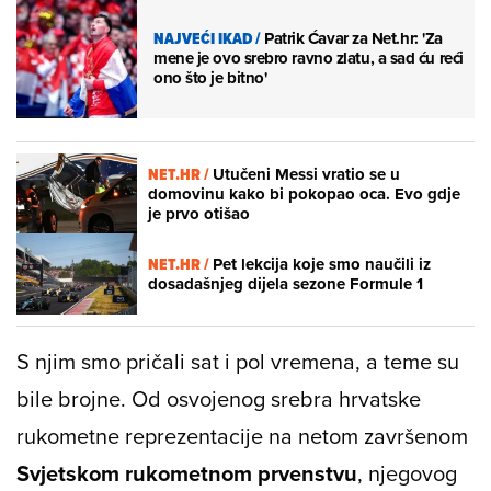
NAJVEĆI IKAD
/
Patrik Ćavar za Net.hr: 'Za
mene je ovo srebro ravno zlatu, a sad ću reći
ono što je bitno'
NET.HR /
Utučeni Messi vratio se u
domovinu kako bi pokopao oca. Evo gdje
je prvo otišao
NET.HR /
Pet lekcija koje smo naučili iz
dosadašnjeg dijela sezone Formule 1
S njim smo pričali sat i pol vremena, a teme su
bile brojne. Od osvojenog srebra hrvatske
rukometne reprezentacije na netom završenom
Svjetskom rukometnom prvenstvu
, njegovog