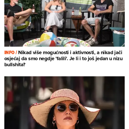
INFO /
Nikad više mogućnosti i aktivnosti, a nikad jači
osjećaj da smo negdje 'falili'. Je li i to još jedan u nizu
bullshita?