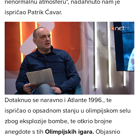
nenormalnu atmosferu", nadahnuto nam je
ispričao Patrik Ćavar.
Loaded
:
1.78%
/
Unmute
Dotaknuo se naravno i Atlante 1996., te
ispričao o opsadnom stanju u olimpijskom selu
zbog eksplozije bombe, te otkrio brojne
anegdote s tih
Olimpijskih igara.
Objasnio