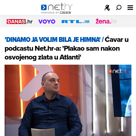
'DINAMO JA VOLIM BILA JE HIMNA'
/
Ćavar u
podcastu Net.hr-a: 'Plakao sam nakon
osvojenog zlata u Atlanti'
Loaded
:
2.35%
/
Unmute