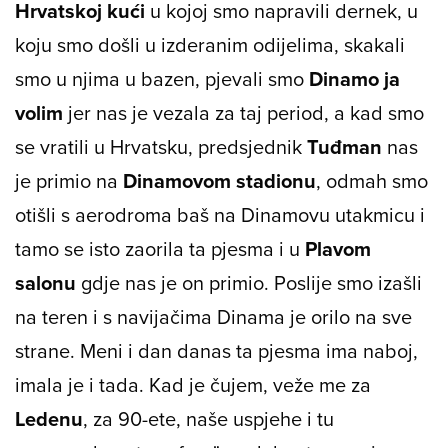
Hrvatskoj kući
u kojoj smo napravili dernek, u
koju smo došli u izderanim odijelima, skakali
smo u njima u bazen, pjevali smo
Dinamo ja
volim
jer nas je vezala za taj period, a kad smo
se vratili u Hrvatsku, predsjednik
Tuđman
nas
je primio na
Dinamovom stadionu
, odmah smo
otišli s aerodroma baš na Dinamovu utakmicu i
tamo se isto zaorila ta pjesma i u
Plavom
salonu
gdje nas je on primio. Poslije smo izašli
na teren i s navijačima Dinama je orilo na sve
strane. Meni i dan danas ta pjesma ima naboj,
imala je i tada. Kad je čujem, veže me za
Ledenu
, za 90-ete, naše uspjehe i tu