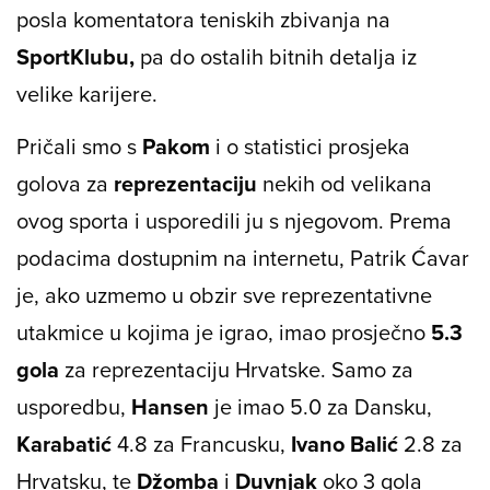
posla komentatora teniskih zbivanja na
SportKlubu,
pa do ostalih bitnih detalja iz
velike karijere.
Pričali smo s
Pakom
i o statistici prosjeka
golova za
reprezentaciju
nekih od velikana
ovog sporta i usporedili ju s njegovom. Prema
podacima dostupnim na internetu, Patrik Ćavar
je, ako uzmemo u obzir sve reprezentativne
utakmice u kojima je igrao, imao prosječno
5.3
gola
za reprezentaciju Hrvatske. Samo za
usporedbu,
Hansen
je imao 5.0 za Dansku,
Karabatić
4.8 za Francusku,
Ivano Balić
2.8 za
Hrvatsku, te
Džomba
i
Duvnjak
oko 3 gola