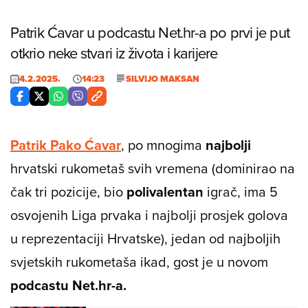
Patrik Ćavar u podcastu Net.hr-a po prvi je put
otkrio neke stvari iz života i karijere
4.2.2025.
14:23
SILVIJO MAKSAN
Patrik Pako Ćavar
, po mnogima
najbolji
hrvatski rukometaš svih vremena (dominirao na
čak tri pozicije, bio
polivalentan
igrač, ima 5
osvojenih Liga prvaka i najbolji prosjek golova
u reprezentaciji Hrvatske), jedan od najboljih
svjetskih rukometaša ikad, gost je u novom
podcastu Net.hr-a.