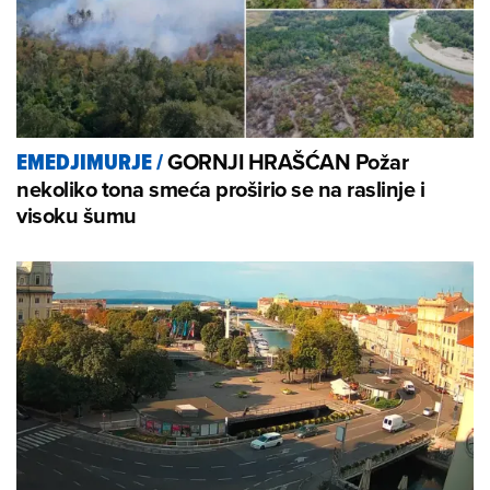
GORNJI HRAŠĆAN Požar
EMEDJIMURJE
/
nekoliko tona smeća proširio se na raslinje i
visoku šumu