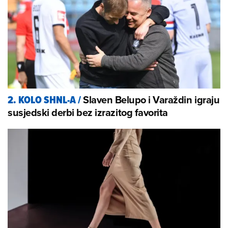
Slaven Belupo i Varaždin igraju
2. KOLO SHNL-A
/
susjedski derbi bez izrazitog favorita