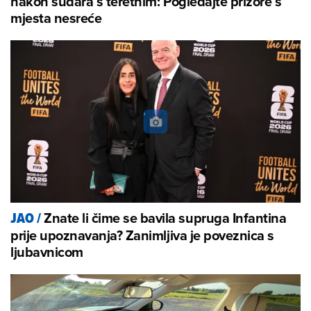
nakon sudara s teretnim: Pogledajte prizore s
mjesta nesreće
Znate li čime se bavila supruga Infantina
JAO
/
prije upoznavanja? Zanimljiva je poveznica s
ljubavnicom