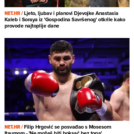
NET.HR /
Ljeto, ljubav i planovi Djevojke Anastasia
Kaleb i Soraya iz 'Gospodina Savršenog' otkrile kako
provode najtoplije dane
NET.HR /
Filip Hrgović se posvađao s Mosesom
Itaumom - 'Ne možeš biti boksač bez toga'