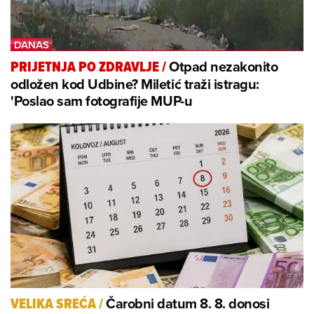
Otpad nezakonito
PRIJETNJA PO ZDRAVLJE
/
odložen kod Udbine? Miletić traži istragu:
'Poslao sam fotografije MUP-u
Čarobni datum 8. 8. donosi
VELIKA SREĆA
/