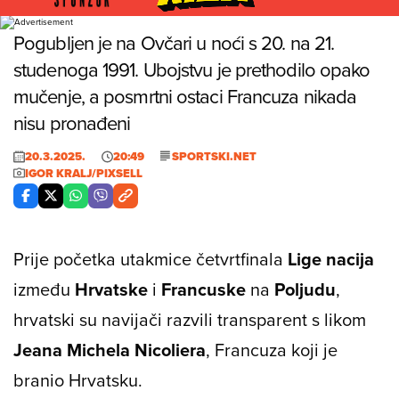
Foto: Igor Kralj/PIXSELL
Pogubljen je na Ovčari u noći s 20. na 21.
studenoga 1991. Ubojstvu je prethodilo opako
mučenje, a posmrtni ostaci Francuza nikada
nisu pronađeni
20.3.2025.
20:49
SPORTSKI.NET
IGOR KRALJ/PIXSELL
Prije početka utakmice četvrtfinala
Lige nacija
između
Hrvatske
i
Francuske
na
Poljudu
,
hrvatski su navijači razvili transparent s likom
Jeana Michela Nicoliera
, Francuza koji je
branio Hrvatsku.