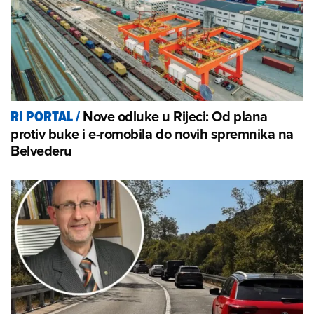
Nove odluke u Rijeci: Od plana
RI PORTAL
/
protiv buke i e-romobila do novih spremnika na
Belvederu