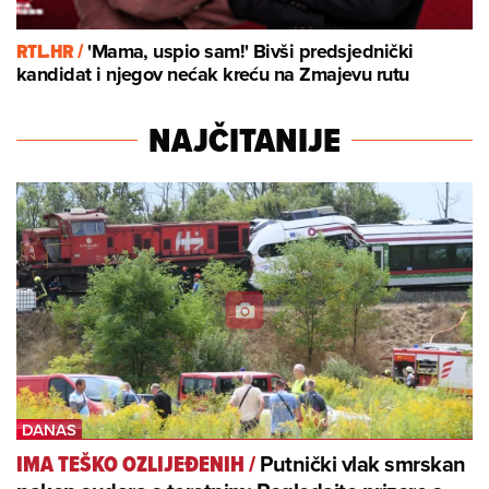
RTL.HR /
'Mama, uspio sam!' Bivši predsjednički
kandidat i njegov nećak kreću na Zmajevu rutu
NAJČITANIJE
Putnički vlak smrskan
IMA TEŠKO OZLIJEĐENIH
/