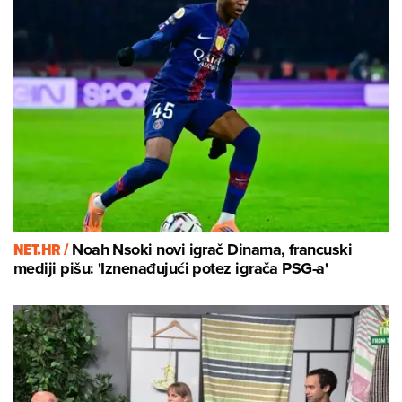
NET.HR /
Noah Nsoki novi igrač Dinama, francuski
mediji pišu: 'Iznenađujući potez igrača PSG-a'