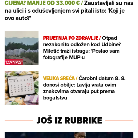
Zaustavljali su nas
CIJENA? MANJE OD 33.000 €
/
na ulici i s oduševljenjem svi pitali isto: 'Koji je
ovo auto?'
PRIJETNJA PO ZDRAVLJE
/
Otpad
nezakonito odložen kod Udbine?
Miletić traži istragu: 'Poslao sam
fotografije MUP-u
VELIKA SREĆA
/
Čarobni datum 8. 8.
donosi obilje: Lavlja vrata ovim
znakovima otvaraju put prema
bogatstvu
JOŠ IZ RUBRIKE