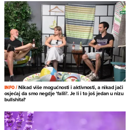
INFO /
Nikad više mogućnosti i aktivnosti, a nikad jači
osjećaj da smo negdje 'falili'. Je li i to još jedan u nizu
bullshita?