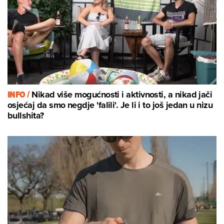
INFO /
Nikad više mogućnosti i aktivnosti, a nikad jači
osjećaj da smo negdje 'falili'. Je li i to još jedan u nizu
bullshita?