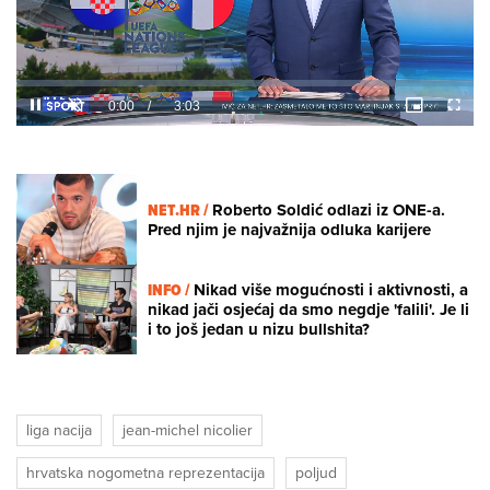
Loaded
:
7.87%
/
Unmute
NET.HR /
Roberto Soldić odlazi iz ONE-a.
Pred njim je najvažnija odluka karijere
INFO /
Nikad više mogućnosti i aktivnosti, a
nikad jači osjećaj da smo negdje 'falili'. Je li
i to još jedan u nizu bullshita?
liga nacija
jean-michel nicolier
hrvatska nogometna reprezentacija
poljud