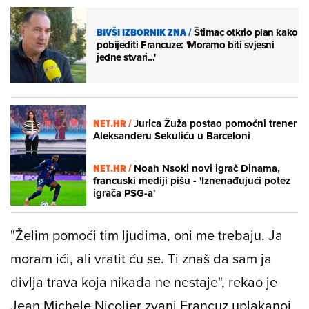
BIVŠI IZBORNIK ZNA
/
Štimac otkrio plan kako
pobijediti Francuze: 'Moramo biti svjesni
jedne stvari...'
NET.HR /
Jurica Žuža postao pomoćni trener
Aleksanderu Sekuliću u Barceloni
NET.HR /
Noah Nsoki novi igrač Dinama,
francuski mediji pišu - 'Iznenađujući potez
igrača PSG-a'
"Želim pomoći tim ljudima, oni me trebaju. Ja
moram ići, ali vratit ću se. Ti znaš da sam ja
divlja trava koja nikada ne nestaje", rekao je
Jean Michele Nicolier zvani Francuz uplakanoj