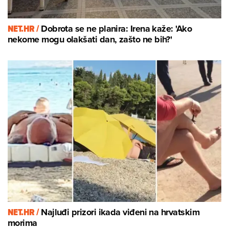
NET.HR /
Dobrota se ne planira: Irena kaže: 'Ako
nekome mogu olakšati dan, zašto ne bih?'
NET.HR /
Najluđi prizori ikada viđeni na hrvatskim
morima