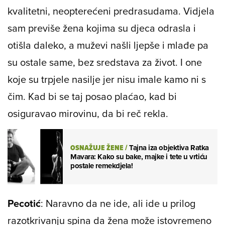
kvalitetni, neopterećeni predrasudama. Vidjela
sam previše žena kojima su djeca odrasla i
otišla daleko, a muževi našli ljepše i mlađe pa
su ostale same, bez sredstava za život. I one
koje su trpjele nasilje jer nisu imale kamo ni s
čim. Kad bi se taj posao plaćao, kad bi
osiguravao mirovinu, da bi reč rekla.
OSNAŽUJE ŽENE
/
Tajna iza objektiva Ratka
Mavara: Kako su bake, majke i tete u vrtiću
postale remekdjela!
Pecotić
: Naravno da ne ide, ali ide u prilog
razotkrivanju spina da žena može istovremeno