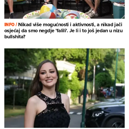
INFO /
Nikad više mogućnosti i aktivnosti, a nikad jači
osjećaj da smo negdje 'falili'. Je li i to još jedan u nizu
bullshita?