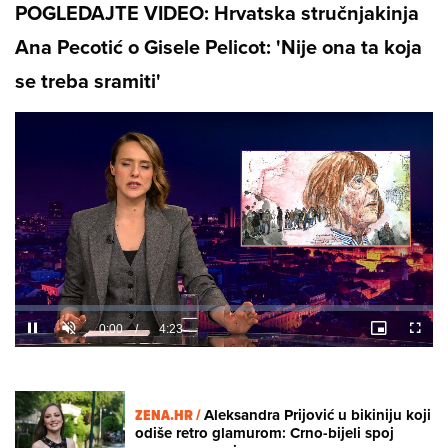
POGLEDAJTE VIDEO: Hrvatska stručnjakinja
Ana Pecotić o Gisele Pelicot: 'Nije ona ta koja
se treba sramiti'
Loaded
:
5.25%
/
Unmute
ZENA.HR /
Aleksandra Prijović u bikiniju koji
odiše retro glamurom: Crno-bijeli spoj