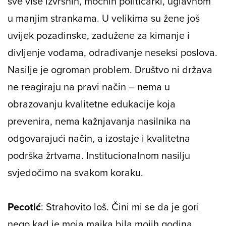
sve više izvrsnih, moćnih političarki, uglavnom
u manjim strankama. U velikima su žene još
uvijek pozadinske, zadužene za kimanje i
divljenje vođama, odrađivanje neseksi poslova.
Nasilje je ogroman problem. Društvo ni država
ne reagiraju na pravi način – nema u
obrazovanju kvalitetne edukacije koja
prevenira, nema kažnjavanja nasilnika na
odgovarajući način, a izostaje i kvalitetna
podrška žrtvama. Institucionalnom nasilju
svjedočimo na svakom koraku.
Pecotić
: Strahovito loš. Čini mi se da je gori
nego kad je moja majka bila mojih godina.