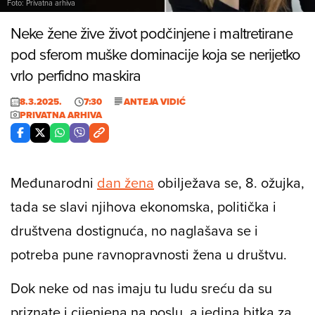
Foto: Privatna arhiva
Neke žene žive život podčinjene i maltretirane
pod sferom muške dominacije koja se nerijetko
vrlo perfidno maskira
8.3.2025.
7:30
ANTEJA VIDIĆ
PRIVATNA ARHIVA
Međunarodni
dan žena
obilježava se, 8. ožujka,
tada se slavi njihova ekonomska, politička i
društvena dostignuća, no naglašava se i
potreba pune ravnopravnosti žena u društvu.
Dok neke od nas imaju tu ludu sreću da su
priznate i cijenjena na poslu, a jedina bitka za