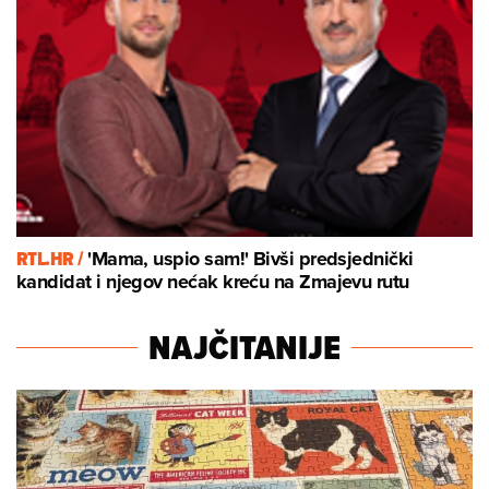
RTL.HR /
'Mama, uspio sam!' Bivši predsjednički
kandidat i njegov nećak kreću na Zmajevu rutu
NAJČITANIJE