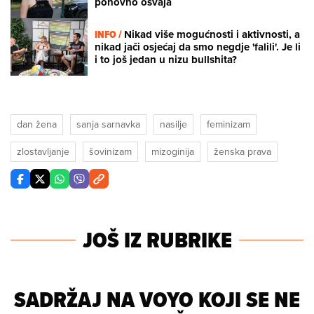
ponovno osvaja
INFO /
Nikad više mogućnosti i aktivnosti, a
nikad jači osjećaj da smo negdje 'falili'. Je li
i to još jedan u nizu bullshita?
dan žena
sanja sarnavka
nasilje
feminizam
zlostavljanje
šovinizam
mizoginija
ženska prava
JOŠ IZ RUBRIKE
SADRŽAJ NA VOYO KOJI SE NE