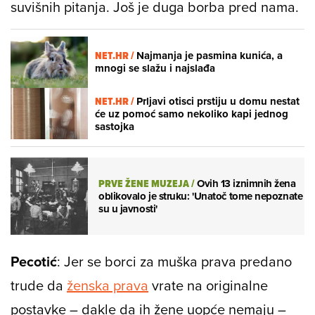
suvišnih pitanja. Još je duga borba pred nama.
NET.HR /
Najmanja je pasmina kunića, a
mnogi se slažu i najslađa
NET.HR /
Prljavi otisci prstiju u domu nestat
će uz pomoć samo nekoliko kapi jednog
sastojka
PRVE ŽENE MUZEJA
/
Ovih 13 iznimnih žena
oblikovalo je struku: 'Unatoč tome nepoznate
su u javnosti'
Pecotić
: Jer se borci za muška prava predano
trude da
ženska prava
vrate na originalne
postavke – dakle da ih žene uopće nemaju –