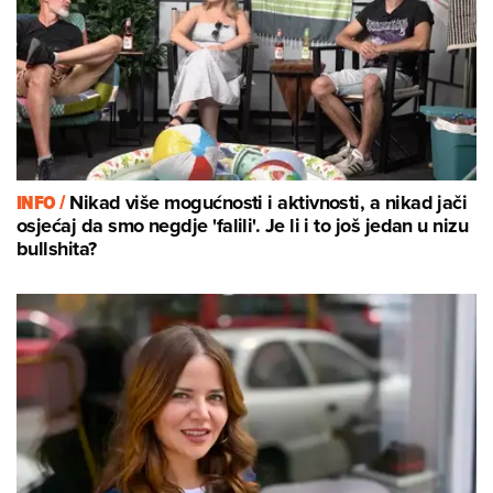
INFO /
Nikad više mogućnosti i aktivnosti, a nikad jači
osjećaj da smo negdje 'falili'. Je li i to još jedan u nizu
bullshita?