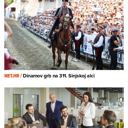
NET.HR /
Dinamov grb na 311. Sinjskoj alci