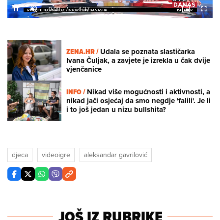
Loaded
:
5.12%
/
Unmute
ZENA.HR /
Udala se poznata slastičarka
Ivana Čuljak, a zavjete je izrekla u čak dvije
vjenčanice
INFO /
Nikad više mogućnosti i aktivnosti, a
nikad jači osjećaj da smo negdje 'falili'. Je li
i to još jedan u nizu bullshita?
djeca
videoigre
aleksandar gavrilović
JOŠ IZ RUBRIKE