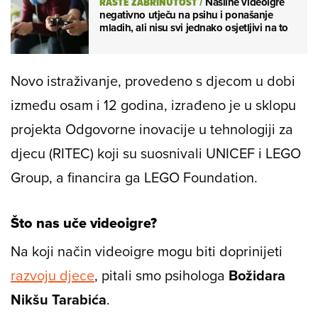
RASTE ZABRINUTOST
/
Nasilne videoigre
negativno utječu na psihu i ponašanje
mladih, ali nisu svi jednako osjetljivi na to
Novo istraživanje, provedeno s djecom u dobi
između osam i 12 godina, izrađeno je u sklopu
projekta Odgovorne inovacije u tehnologiji za
djecu (RITEC) koji su suosnivali UNICEF i LEGO
Group, a financira ga LEGO Foundation.
Što nas uče videoigre?
Na koji način videoigre mogu biti doprinijeti
razvoju djece
, pitali smo psihologa
Božidara
Nikšu Tarabića
.