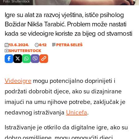
Foto: Shutterstock
Igre su alat za razvoj vještina, ističe psiholog
Božidar Nikša Tarabić. Problem može nastati
kada se videoigre koriste za bijeg od stvarnosti
13.6.2024.
4:12
PETRA SELEŠ
SHUTTERSTOCK
Videoigre
mogu potencijalno doprinijeti i
podržati dobrobit djece, ako su dizajnirane
imajući na umu njihove potrebe, zaključak je
nedavnog istraživanja
Unicefa
.
Istraživanje je otkrilo da digitalne igre, ako su
dobro osmišljene, mogu omogućiti djeci