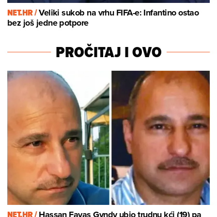
NET.HR /
Veliki sukob na vrhu FIFA-e: Infantino ostao
bez još jedne potpore
PROČITAJ I OVO
NET.HR /
Hassan Fayas Gyndy ubio trudnu kći (19) pa