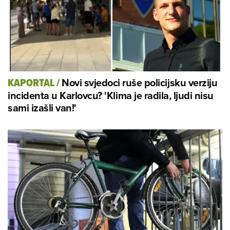
Novi svjedoci ruše policijsku verziju
KAPORTAL
/
incidenta u Karlovcu? 'Klima je radila, ljudi nisu
sami izašli van!'