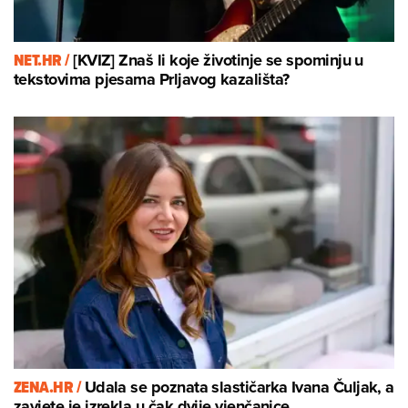
NET.HR /
[KVIZ] Znaš li koje životinje se spominju u
tekstovima pjesama Prljavog kazališta?
ZENA.HR /
Udala se poznata slastičarka Ivana Čuljak, a
zavjete je izrekla u čak dvije vjenčanice