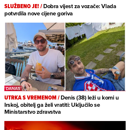
Dobra vijest za vozače: Vlada
SLUŽBENO JE!
/
potvrdila nove cijene goriva
Denis (38) leži u komi u
UTRKA S VREMENOM
/
Irskoj, obitelj ga želi vratiti: Uključilo se
Ministarstvo zdravstva