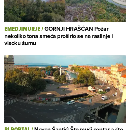
GORNJI HRAŠĆAN Požar
EMEDJIMURJE
/
nekoliko tona smeća proširio se na raslinje i
visoku šumu
Neven Šantić: Što muči centar a što
RI PORTAL
/