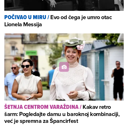
Evo od čega je umro otac
POČIVAO U MIRU
/
Lionela Messija
Kakav retro
ŠETNJA CENTROM VARAŽDINA
/
šarm: Pogledajte damu u baroknoj kombinaciji,
već je spremna za Špancirfest