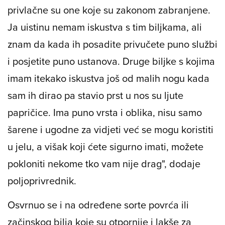
privlačne su one koje su zakonom zabranjene.
Ja uistinu nemam iskustva s tim biljkama, ali
znam da kada ih posadite privučete puno službi
i posjetite puno ustanova. Druge biljke s kojima
imam itekako iskustva još od malih nogu kada
sam ih dirao pa stavio prst u nos su ljute
papričice. Ima puno vrsta i oblika, nisu samo
šarene i ugodne za vidjeti već se mogu koristiti
u jelu, a višak koji ćete sigurno imati, možete
pokloniti nekome tko vam nije drag", dodaje
poljoprivrednik.
Osvrnuo se i na određene sorte povrća ili
začinskog bilja koje su otpornije i lakše za