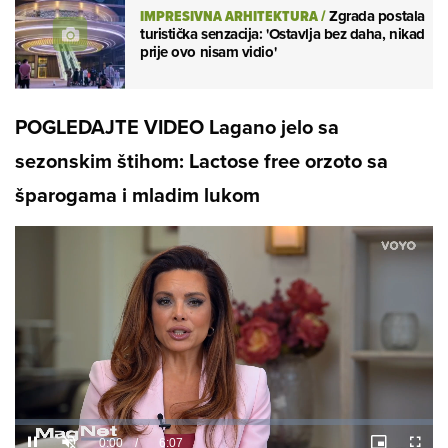
IMPRESIVNA ARHITEKTURA
/
Zgrada postala
turistička senzacija: 'Ostavlja bez daha, nikad
prije ovo nisam vidio'
POGLEDAJTE VIDEO
Lagano jelo sa
sezonskim štihom: Lactose free orzoto sa
šparogama i mladim lukom
Loaded
:
4.01%
/