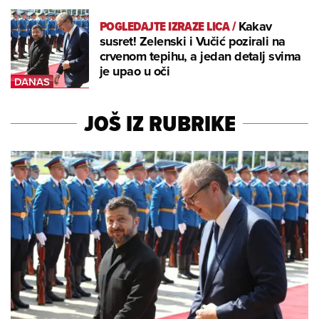
POGLEDAJTE IZRAZE LICA
/
Kakav
susret! Zelenski i Vučić pozirali na
crvenom tepihu, a jedan detalj svima
je upao u oči
JOŠ IZ RUBRIKE