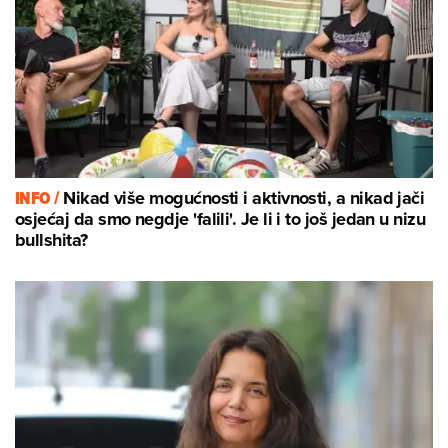
INFO /
Nikad više mogućnosti i aktivnosti, a nikad jači
osjećaj da smo negdje 'falili'. Je li i to još jedan u nizu
bullshita?