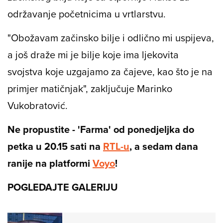
održavanje početnicima u vrtlarstvu.
"Obožavam začinsko bilje i odlično mi uspijeva,
a još draže mi je bilje koje ima ljekovita
svojstva koje uzgajamo za čajeve, kao što je na
primjer matičnjak", zaključuje Marinko
Vukobratović.
Ne propustite - 'Farma' od ponedjeljka do
petka u 20.15 sati na
RTL-u
, a sedam dana
ranije na platformi
Voyo
!
POGLEDAJTE GALERIJU