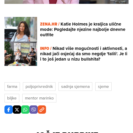
Unmute
ZENA.HR /
Katie Holmes je kraljica ulične
mode: Pogledajte njezine najbolje dnevne
outfite
INFO /
Nikad više mogućnosti i aktivnosti, a
nikad jači osjećaj da smo negdje 'falili'. Je li
i to još jedan u nizu bullshita?
farma
poljoprivrednik
sadnja sjemena
sjeme
biljke
mentor marinko