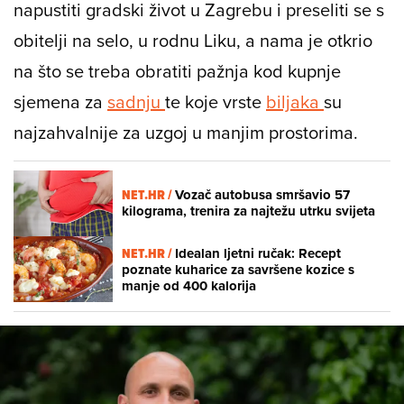
napustiti gradski život u Zagrebu i preseliti se s
obitelji na selo, u rodnu Liku, a nama je otkrio
na što se treba obratiti pažnja kod kupnje
sjemena za
sadnju
te koje vrste
biljaka
su
najzahvalnije za uzgoj u manjim prostorima.
NET.HR /
Vozač autobusa smršavio 57
kilograma, trenira za najtežu utrku svijeta
NET.HR /
Idealan ljetni ručak: Recept
poznate kuharice za savršene kozice s
manje od 400 kalorija