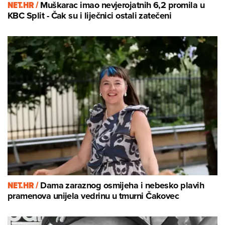
NET.HR /
Muškarac imao nevjerojatnih 6,2 promila u
KBC Split - Čak su i liječnici ostali zatečeni
NET.HR /
Dama zaraznog osmijeha i nebesko plavih
pramenova unijela vedrinu u tmurni Čakovec