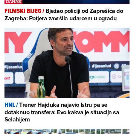
Bježao policiji od Zaprešića do
FILMSKI BIJEG
/
Zagreba: Potjera završila udarcem u ogradu
Trener Hajduka najavio Istru pa se
HNL
/
dotaknuo transfera: Evo kakva je situacija sa
Selahijem