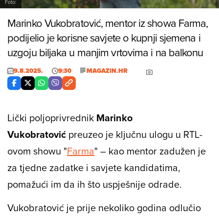
Foto:
Marinko Vukobratović, mentor iz showa Farma,
podijelio je korisne savjete o kupnji sjemena i
uzgoju biljaka u manjim vrtovima i na balkonu
9.8.2025.
9:30
MAGAZIN.HR
Lički poljoprivrednik
Marinko
Vukobratović
preuzeo je ključnu ulogu u RTL-
ovom showu "
Farma
" – kao mentor zadužen je
za tjedne zadatke i savjete kandidatima,
pomažući im da ih što uspješnije odrade.
Vukobratović je prije nekoliko godina odlučio