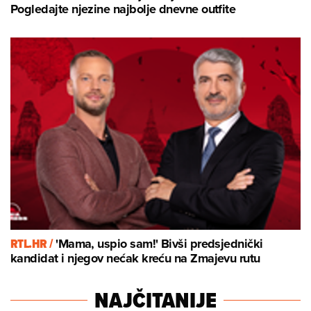
Pogledajte njezine najbolje dnevne outfite
RTL.HR /
'Mama, uspio sam!' Bivši predsjednički
kandidat i njegov nećak kreću na Zmajevu rutu
NAJČITANIJE