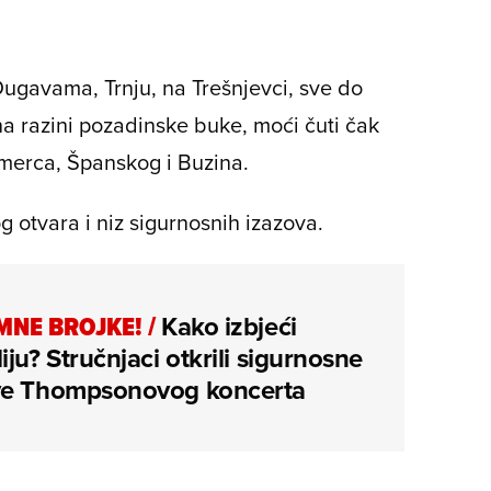
Dugavama, Trnju, na Trešnjevci, sve do
na razini pozadinske buke, moći čuti čak
merca, Španskog i Buzina.
g otvara i niz sigurnosnih izazova.
NE BROJKE!
/
Kako izbjeći
iju? Stručnjaci otkrili sigurnosne
ve Thompsonovog koncerta