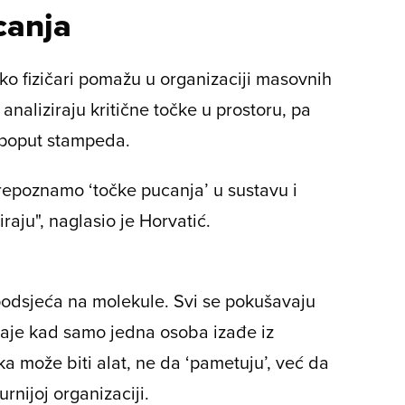
canja
ko fizičari pomažu u organizaciji masovnih
analiziraju kritične točke u prostoru, pa
i poput stampeda.
epoznamo ‘točke pucanja’ u sustavu i
ju", naglasio je Horvatić.
odsjeća na molekule. Svi se pokušavaju
taje kad samo jedna osoba izađe iz
ka može biti alat, ne da ‘pametuju’, već da
nijoj organizaciji.