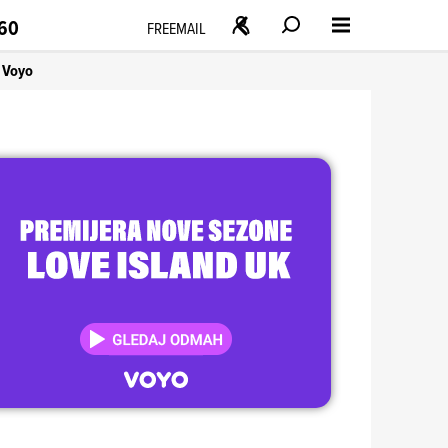
160
FREEMAIL
Voyo