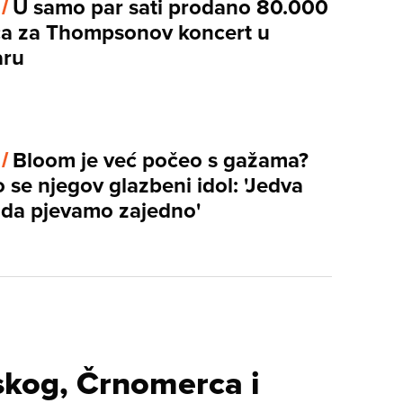
 /
U samo par sati prodano 80.000
ca za Thompsonov koncert u
aru
 /
Bloom je već počeo s gažama?
 se njegov glazbeni idol: 'Jedva
da pjevamo zajedno'
kog, Črnomerca i