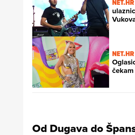
NET.HR
ulazni
Vukov
NET.HR
Oglasio
čekam 
Od Dugava do Špans