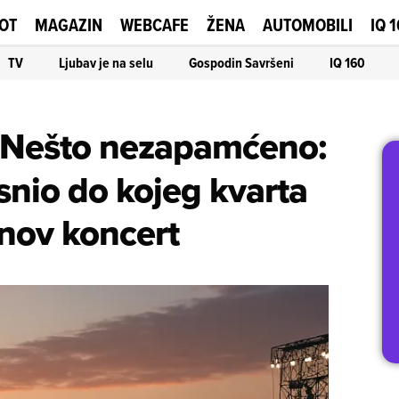
OT
MAGAZIN
WEBCAFE
ŽENA
AUTOMOBILI
IQ 
TV
Ljubav je na selu
Gospodin Savršeni
IQ 160
Nešto nezapamćeno:
asnio do kojeg kvarta
nov koncert