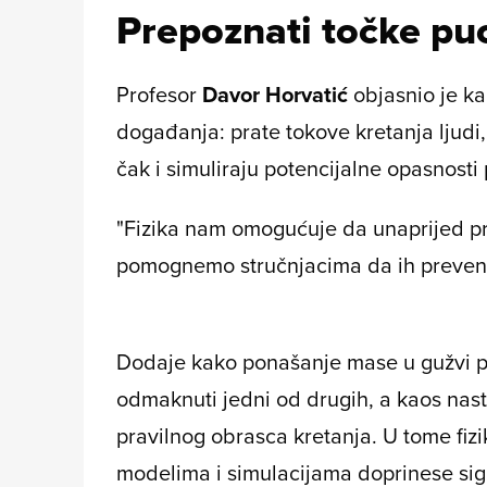
Prepoznati točke pu
Profesor
Davor Horvatić
objasnio je ka
događanja: prate tokove kretanja ljudi, 
čak i simuliraju potencijalne opasnost
"Fizika nam omogućuje da unaprijed pr
pomognemo stručnjacima da ih prevenira
Dodaje kako ponašanje mase u gužvi p
odmaknuti jedni od drugih, a kaos nas
pravilnog obrasca kretanja. U tome fizi
modelima i simulacijama doprinese sigur