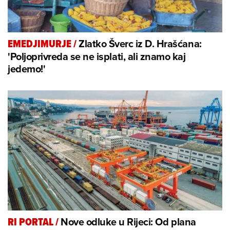
Zlatko Šverc iz D. Hrašćana:
EMEDJIMURJE
/
'Poljoprivreda se ne isplati, ali znamo kaj
jedemo!'
Nove odluke u Rijeci: Od plana
RI PORTAL
/