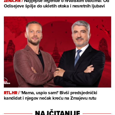
ZENA.HR /
Najljepše legende o hrvatskim otocima: Od
Odisejeve špilje do ukletih otoka i nesretnih ljubavi
RTL.HR /
'Mama, uspio sam!' Bivši predsjednički
kandidat i njegov nećak kreću na Zmajevu rutu
NAJČITANIJE