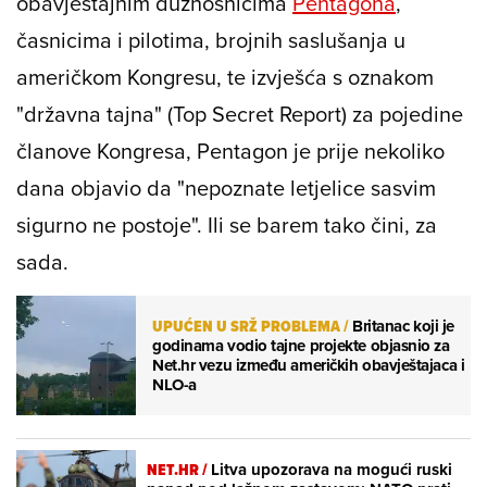
obavještajnim dužnosnicima
Pentagona
,
časnicima i pilotima, brojnih saslušanja u
američkom Kongresu, te izvješća s oznakom
"državna tajna" (
Top Secret Report
) za pojedine
članove Kongresa, Pentagon je prije nekoliko
dana objavio da "nepoznate letjelice sasvim
sigurno ne postoje". Ili se barem tako čini, za
sada.
UPUĆEN U SRŽ PROBLEMA
/
Britanac koji je
godinama vodio tajne projekte objasnio za
Net.hr vezu između američkih obavještajaca i
NLO-a
NET.HR /
Litva upozorava na mogući ruski