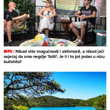
INFO /
Nikad više mogućnosti i aktivnosti, a nikad jači
osjećaj da smo negdje 'falili'. Je li i to još jedan u nizu
bullshita?