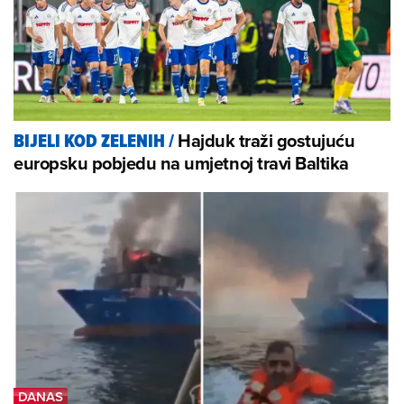
Hajduk traži gostujuću
BIJELI KOD ZELENIH
/
europsku pobjedu na umjetnoj travi Baltika