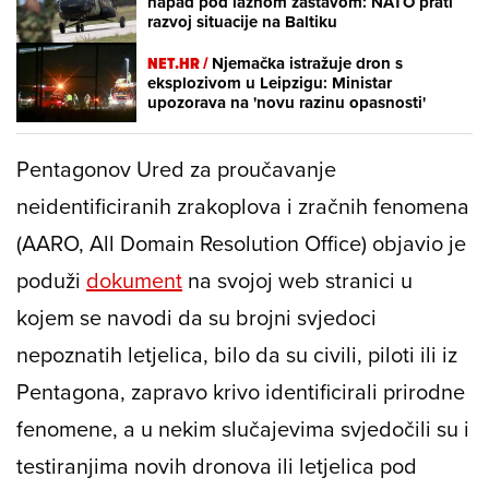
napad pod lažnom zastavom: NATO prati
razvoj situacije na Baltiku
NET.HR /
Njemačka istražuje dron s
eksplozivom u Leipzigu: Ministar
upozorava na 'novu razinu opasnosti'
Pentagonov Ured za proučavanje
neidentificiranih zrakoplova i zračnih fenomena
(AARO,
All Domain Resolution Office
) objavio je
poduži
dokument
na svojoj web stranici u
kojem se navodi da su brojni svjedoci
nepoznatih letjelica, bilo da su civili, piloti ili iz
Pentagona, zapravo krivo identificirali prirodne
fenomene, a u nekim slučajevima svjedočili su i
testiranjima novih dronova ili letjelica pod