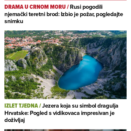
Rusi pogodili
DRAMA U CRNOM MORU
/
njemački teretni brod: Izbio je požar, pogledajte
snimku
Jezera koja su simbol dragulja
IZLET TJEDNA
/
Hrvatske: Pogled s vidikovaca impresivan je
doživljaj