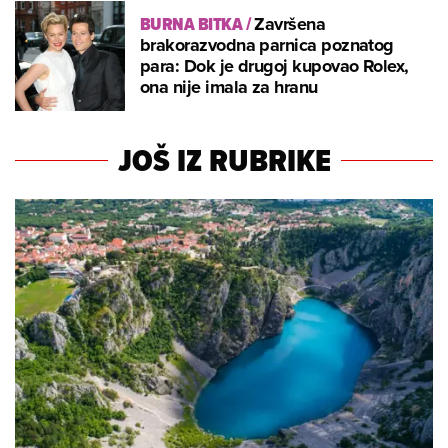
BURNA BITKA
/
Završena
brakorazvodna parnica poznatog
para: Dok je drugoj kupovao Rolex,
ona nije imala za hranu
JOŠ IZ RUBRIKE