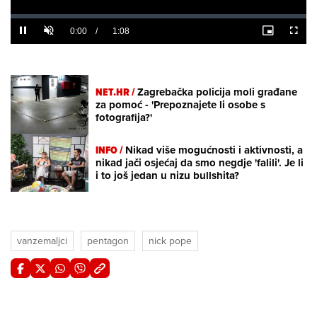
Loaded
:
0%
/
Unmute
NET.HR /
Zagrebačka policija moli građane
za pomoć - 'Prepoznajete li osobe s
fotografija?'
INFO /
Nikad više mogućnosti i aktivnosti, a
nikad jači osjećaj da smo negdje 'falili'. Je li
i to još jedan u nizu bullshita?
vanzemaljci
pentagon
nick pope