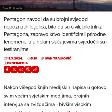
Foto: Profimedia
Pentagon navodi da su brojni svjedoci
nepoznatih letjelica, bilo da su civili, piloti ili iz
Pentagona, zapravo krivo identificirali prirodne
fenomene, a u nekim slučajevima svjedočili su i
testiranjima
11.3.2024.
5:10
IVAN TRAJKOVIĆ
PROFIMEDIA
Nakon višegodišnjih medijskih napisa u gotovo
svim većim svjetskim medijima, brojnih
intervjua sa zviždačima - bivšim visokim