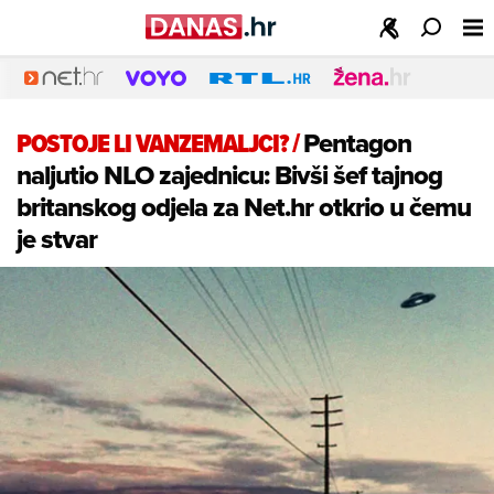
POSTOJE LI VANZEMALJCI?
/
Pentagon
naljutio NLO zajednicu: Bivši šef tajnog
britanskog odjela za Net.hr otkrio u čemu
je stvar