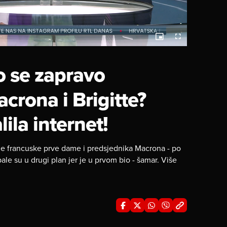
Picture-
Fullscreen
in-
Picture
o se zapravo
crona i Brigitte?
ila internet!
nje francuske prve dame i predsjednika Macrona - po
ale su u drugi plan jer je u prvom bio - šamar. Više