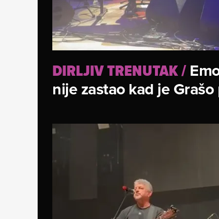
Emo
DIRLJIV TRENUTAK
/
nije zastao kad je Grašo 