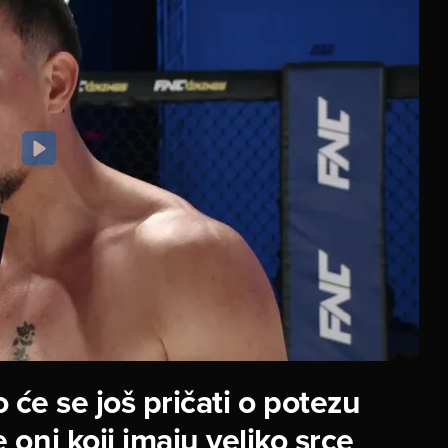
 će se još pričati o potezu
oni koji imaju veliko srce