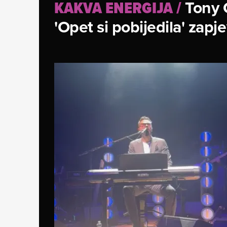
Tony C
KAKVA ENERGIJA
/
'Opet si pobijedila' zapj