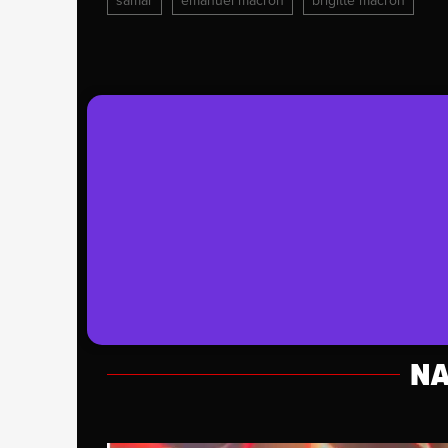
šamar
emanuel macron
brigitte macron
NA