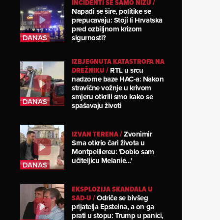
INCIDENTI SE SAMO NIŽU
/
Napadi se šire, politike se
prepucavaju: Stoji li Hrvatska
pred ozbiljnom krizom
sigurnosti?
IZBJEGNUTA KATASTROFA NA
DREŽNIKU
/
RTL u srcu
nadzorne baze HAC-a: Nakon
stravične vožnje u krivom
smjeru otkrili smo kako se
spašavaju životi
IZVAN TERENA
/
Zvonimir
Srna otkrio čari života u
Montpelliereu: 'Dobio sam
učiteljicu Melanie...'
EKSPLOZIJA SKANDALA U
SAD-U
/
Odriče se bivšeg
prijatelja Epsteina, a on ga
prati u stopu: Trump u panici,