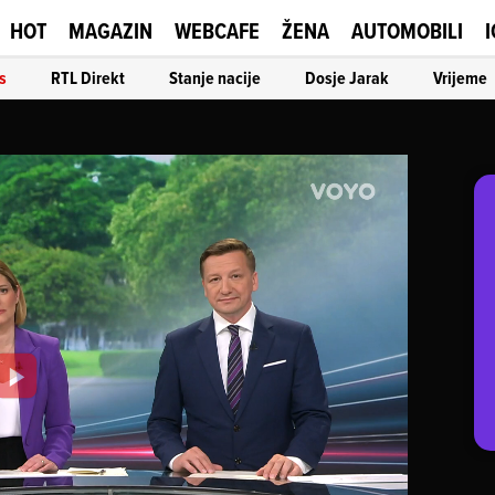
HOT
MAGAZIN
WEBCAFE
ŽENA
AUTOMOBILI
I
s
RTL Direkt
Stanje nacije
Dosje Jarak
Vrijeme
Play
Video