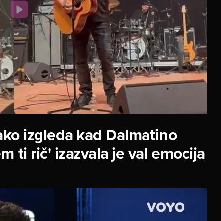
ko izgleda kad Dalmatino
 ti rič' izazvala je val emocija