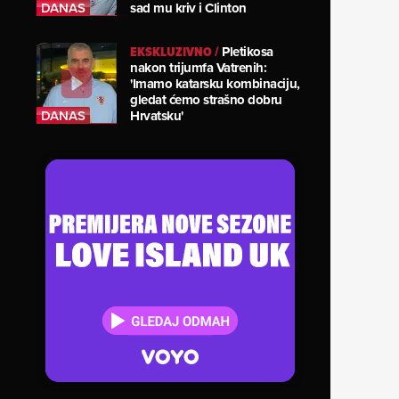
sad mu kriv i Clinton
EKSKLUZIVNO
/
Pletikosa
nakon trijumfa Vatrenih:
'Imamo katarsku kombinaciju,
gledat ćemo strašno dobru
Hrvatsku'