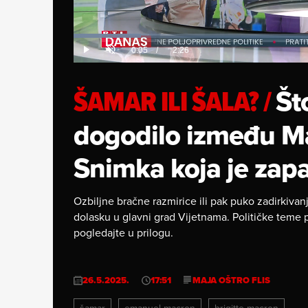
Loaded
:
13.86%
Current
0:05
/
Duration
2:26
Play
Unmute
Time
ŠAMAR ILI ŠALA?
/
Št
dogodilo između Ma
Snimka koja je zapal
Ozbiljne bračne razmirice ili pak puko zadirkiva
dolasku u glavni grad Vijetnama. Političke teme p
pogledajte u prilogu.
26.5.2025.
17:51
MAJA OŠTRO FLIS