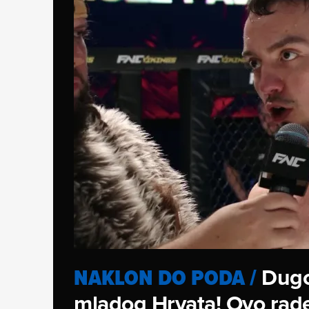
Dugo
NAKLON DO PODA
/
mladog Hrvata! Ovo rade 