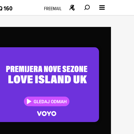
Q 160
FREEMAIL