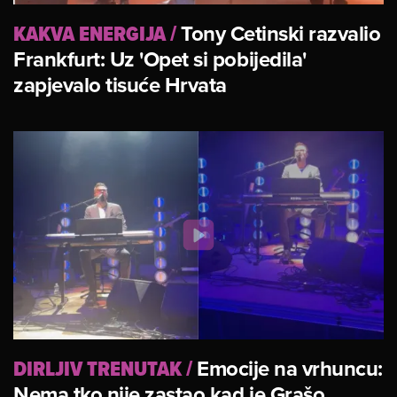
KAKVA ENERGIJA
/
Tony Cetinski razvalio
Frankfurt: Uz 'Opet si pobijedila'
zapjevalo tisuće Hrvata
DIRLJIV TRENUTAK
/
Emocije na vrhuncu:
Nema tko nije zastao kad je Grašo