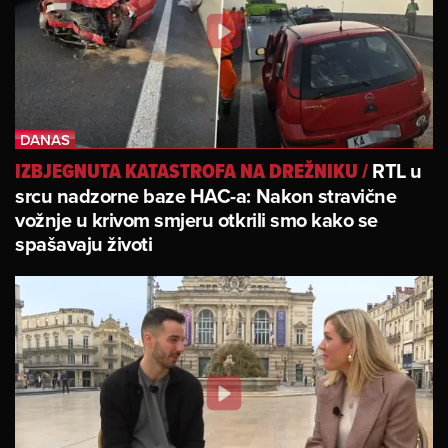
RTL u
IZBJEGNUTA KATASTROFA NA DREŽNIKU
/
srcu nadzorne baze HAC-a: Nakon stravične
vožnje u krivom smjeru otkrili smo kako se
spašavaju životi