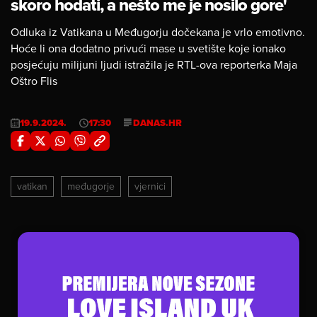
skoro hodati, a nešto me je nosilo gore'
Odluka iz Vatikana u Međugorju dočekana je vrlo emotivno.
Hoće li ona dodatno privući mase u svetište koje ionako
posjećuju milijuni ljudi istražila je RTL-ova reporterka Maja
Oštro Flis
19.9.2024.
17:30
DANAS.HR
vatikan
međugorje
vjernici