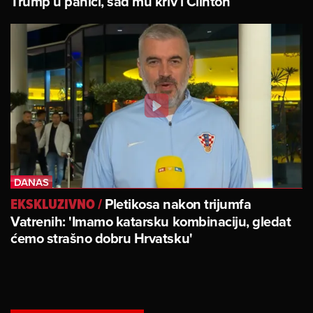
Trump u panici, sad mu kriv i Clinton
Pletikosa nakon trijumfa
EKSKLUZIVNO
/
Vatrenih: 'Imamo katarsku kombinaciju, gledat
ćemo strašno dobru Hrvatsku'