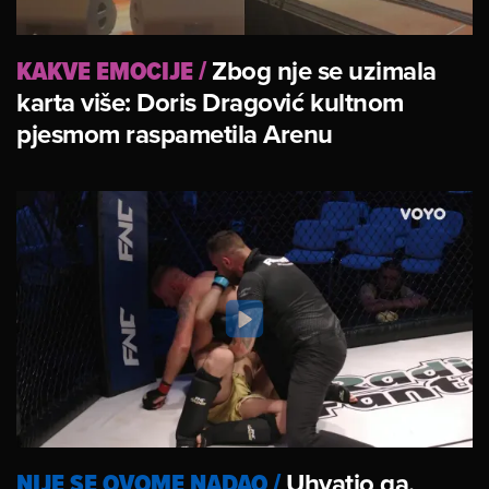
KAKVE EMOCIJE
/
Zbog nje se uzimala
karta više: Doris Dragović kultnom
pjesmom raspametila Arenu
NIJE SE OVOME NADAO
/
Uhvatio ga,