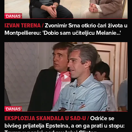
Zvonimir Srna otkrio čari života u
IZVAN TERENA
/
Montpelliereu: 'Dobio sam učiteljicu Melanie...'
Odriče se
EKSPLOZIJA SKANDALA U SAD-U
/
bivšeg prijatelja Epsteina, a on ga prati u stopu: