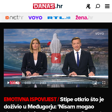
Play
Video
Loaded
:
9.46%
Current
0:00
/
Duration
2:33
Play
Unmute
Picture-
Fulls
in-
Picture
Time
EMOTIVNA ISPOVIJEST
/
Stipe otkrio što je
doživio u Međugorju: 'Nisam mogao