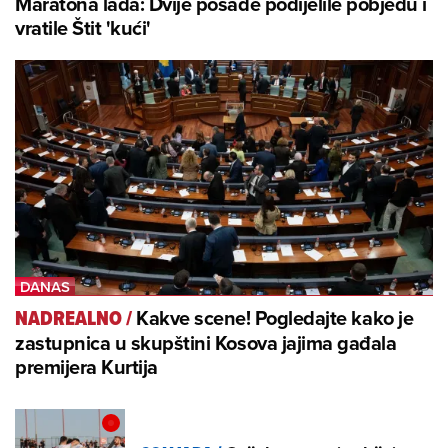
Maratona lađa: Dvije posade podijelile pobjedu i
vratile Štit 'kući'
Kakve scene! Pogledajte kako je
NADREALNO
/
zastupnica u skupštini Kosova jajima gađala
premijera Kurtija