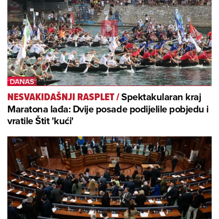
Spektakularan kraj
NESVAKIDAŠNJI RASPLET
/
Maratona lađa: Dvije posade podijelile pobjedu i
vratile Štit 'kući'