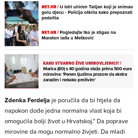
NET.HR /
U Istri uhićen Talijan koji je snimao
golu djecu - Policija otkrila kako prepoznati
pedofila
NET.HR /
Pogledajte tko je stigao na
Maraton lađa u Metković
KAKO STVARNO ŽIVE UMIROVLJENICI?
/
Marica (80) s 40 godina staža prima 500 eura
mirovine: 'Perem ljudima prozore da ekstra
zaradim i nekako preživim'
Zdenka Ferdelja
je poručila da bi htjela da
napokon dođe jedna normalna vlast koja bi
omogućila bolji život u Hrvatskoj.
" Da poprave
mirovine da mogu normalno živjeti. Da mladi