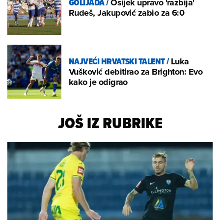
GOLIJADA
/
Osijek upravo 'razbija'
Rudeš, Jakupović zabio za 6:0
NAJVEĆI HRVATSKI TALENT
/
Luka
Vušković debitirao za Brighton: Evo
kako je odigrao
JOŠ IZ RUBRIKE