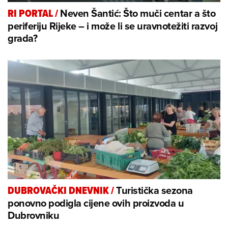
Neven Šantić: Što muči centar a što
RI PORTAL
/
periferiju Rijeke – i može li se uravnotežiti razvoj
grada?
Turistička sezona
DUBROVAČKI DNEVNIK
/
ponovno podigla cijene ovih proizvoda u
Dubrovniku