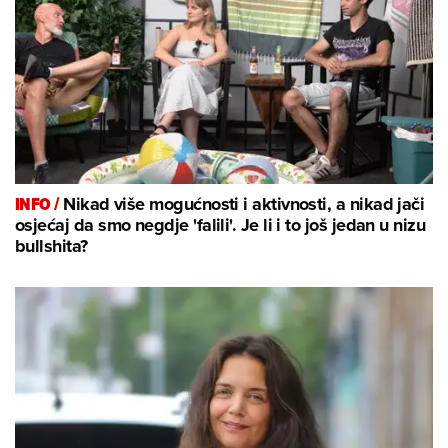
INFO /
Nikad više mogućnosti i aktivnosti, a nikad jači
osjećaj da smo negdje 'falili'. Je li i to još jedan u nizu
bullshita?