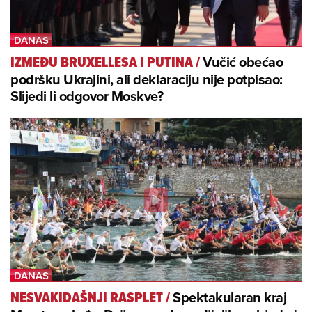
Vučić obećao
IZMEĐU BRUXELLESA I PUTINA
/
podršku Ukrajini, ali deklaraciju nije potpisao:
Slijedi li odgovor Moskve?
Spektakularan kraj
NESVAKIDAŠNJI RASPLET
/