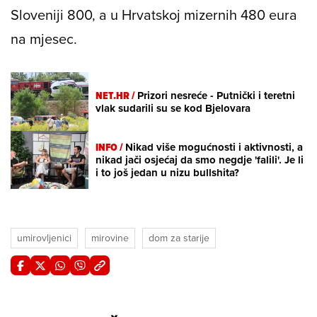
Sloveniji 800, a u Hrvatskoj mizernih 480 eura
na mjesec.
NET.HR /
Prizori nesreće - Putnički i teretni
vlak sudarili su se kod Bjelovara
INFO /
Nikad više mogućnosti i aktivnosti, a
nikad jači osjećaj da smo negdje 'falili'. Je li
i to još jedan u nizu bullshita?
umirovljenici
mirovine
dom za starije