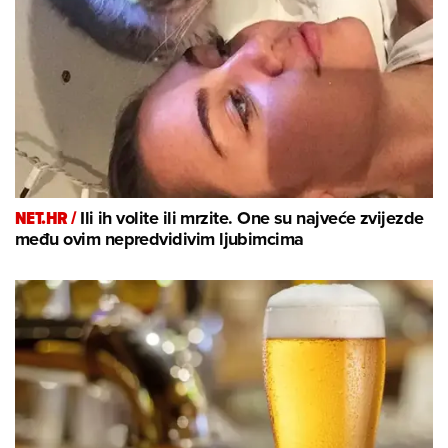
NET.HR /
Ili ih volite ili mrzite. One su najveće zvijezde
među ovim nepredvidivim ljubimcima