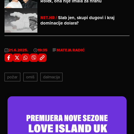
Rolex, ona nije imala za hranu
NET.HR /
Slab jen, skupi dugovi i kraj
dominacije dolara?
21.6.2025.
19:35
MATEJA RADIĆ
požar
omiš
dalmacija