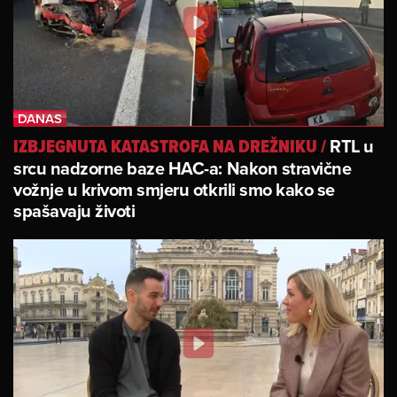
RTL u
IZBJEGNUTA KATASTROFA NA DREŽNIKU
/
srcu nadzorne baze HAC-a: Nakon stravične
vožnje u krivom smjeru otkrili smo kako se
spašavaju životi