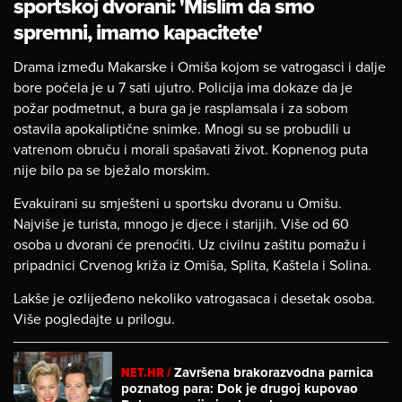
sportskoj dvorani: 'Mislim da smo
spremni, imamo kapacitete'
Drama između Makarske i Omiša kojom se vatrogasci i dalje
bore počela je u 7 sati ujutro. Policija ima dokaze da je
požar podmetnut, a bura ga je rasplamsala i za sobom
ostavila apokaliptične snimke. Mnogi su se probudili u
vatrenom obruču i morali spašavati život. Kopnenog puta
nije bilo pa se bježalo morskim.
Evakuirani su smješteni u sportsku dvoranu u Omišu.
Najviše je turista, mnogo je djece i starijih. Više od 60
osoba u dvorani će prenoćiti. Uz civilnu zaštitu pomažu i
pripadnici Crvenog križa iz Omiša, Splita, Kaštela i Solina.
Lakše je ozlijeđeno nekoliko vatrogasaca i desetak osoba.
Više pogledajte u prilogu.
NET.HR /
Završena brakorazvodna parnica
poznatog para: Dok je drugoj kupovao