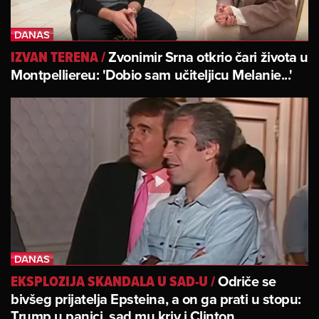
Zvonimir Srna otkrio čari života u
IZVAN TERENA
/
Montpelliereu: 'Dobio sam učiteljicu Melanie...'
Odriče se
EKSPLOZIJA SKANDALA U SAD-U
/
bivšeg prijatelja Epsteina, a on ga prati u stopu:
Trump u panici, sad mu kriv i Clinton