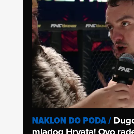
Dugo
NAKLON DO PODA
/
mladog Hrvata! Ovo rade 