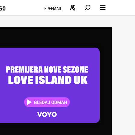
160
FREEMAIL