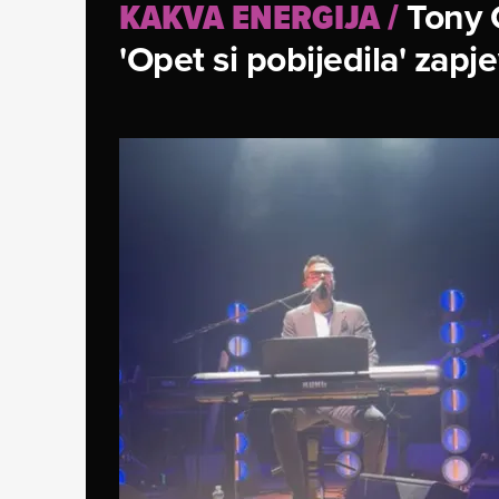
Tony C
KAKVA ENERGIJA
/
'Opet si pobijedila' zapj