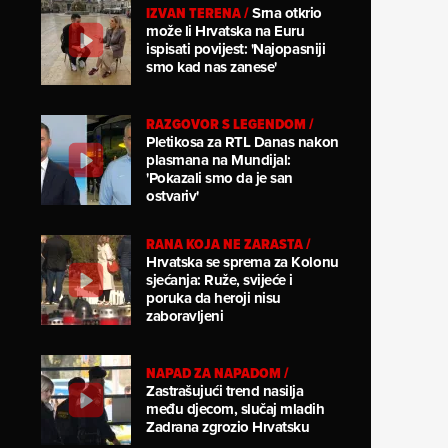
IZVAN TERENA
/
Srna otkrio
može li Hrvatska na Euru
ispisati povijest: 'Najopasniji
smo kad nas zanese'
RAZGOVOR S LEGENDOM
/
Pletikosa za RTL Danas nakon
plasmana na Mundijal:
'Pokazali smo da je san
ostvariv'
RANA KOJA NE ZARASTA
/
Hrvatska se sprema za Kolonu
sjećanja: Ruže, svijeće i
poruka da heroji nisu
zaboravljeni
NAPAD ZA NAPADOM
/
Zastrašujući trend nasilja
među djecom, slučaj mladih
Zadrana zgrozio Hrvatsku