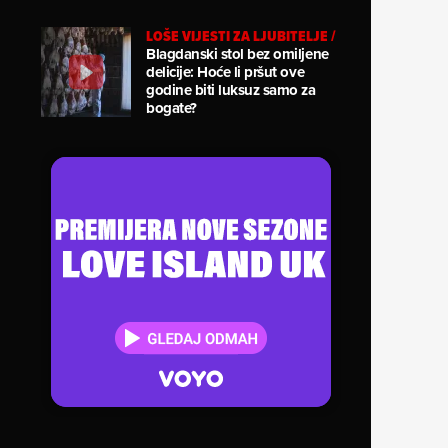
LOŠE VIJESTI ZA LJUBITELJE
/
Blagdanski stol bez omiljene
delicije: Hoće li pršut ove
godine biti luksuz samo za
bogate?