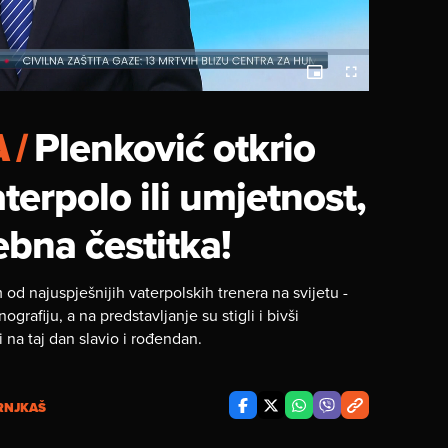
Picture-
Fullscreen
in-
Picture
A
/
Plenković otkrio
terpolo ili umjetnost,
ebna čestitka!
od najuspješnijih vaterpolskih trenera na svijetu -
rafiju, a na predstavljanje su stigli i bivši
oji na taj dan slavio i rođendan.
HRNJKAŠ