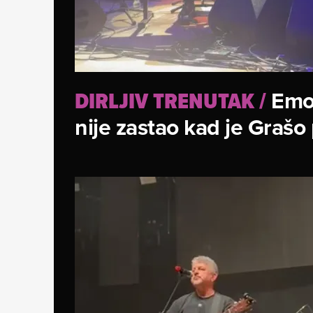
Emo
DIRLJIV TRENUTAK
/
nije zastao kad je Grašo 