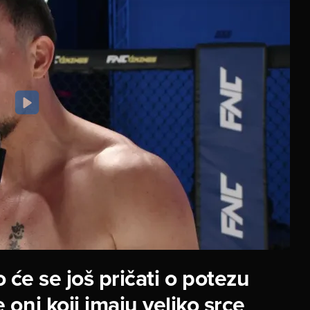
 će se još pričati o potezu
oni koji imaju veliko srce