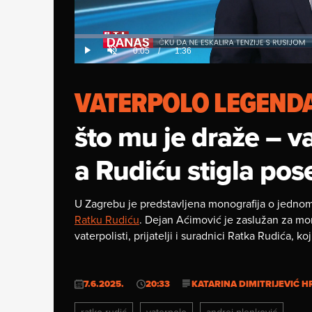
Loaded
:
19.98%
Current
0:05
/
Duration
1:36
Play
Unmute
Time
VATERPOLO LEGEND
što mu je draže – va
a Rudiću stigla pos
U Zagrebu je predstavljena monografija o jednom 
Ratku Rudiću
. Dejan Aćimović je zaslužan za monog
vaterpolisti, prijatelji i suradnici Ratka Rudića, k
7.6.2025.
20:33
KATARINA DIMITRIJEVIĆ 