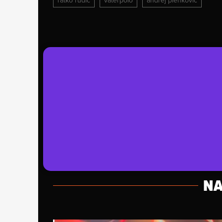
ratko rudić
vaterpolo
andrej plenković
NA