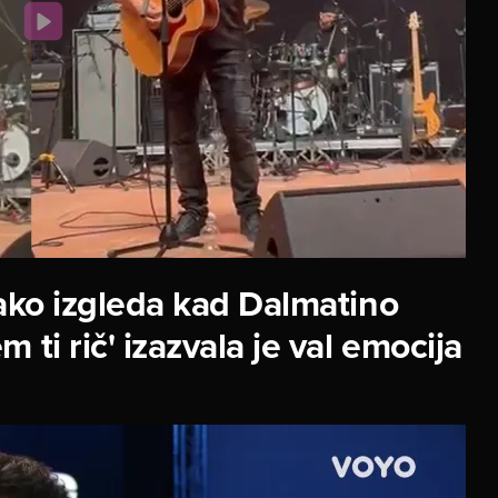
ko izgleda kad Dalmatino
 ti rič' izazvala je val emocija