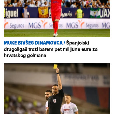
Španjolski
MUKE BIVŠEG DINAMOVCA
/
drugoligaš traži barem pet milijuna eura za
hrvatskog golmana