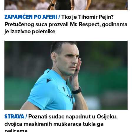
Tko je Tihomir Pejin?
ZAPAMĆEN PO AFERI
/
Pretučenog suca prozvali Mr. Respect, godinama
je izazivao polemike
Poznati sudac napadnut u Osijeku,
STRAVA
/
dvojica maskiranih muškaraca tukla ga
palicama