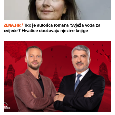
ZENA.HR /
Tko je autorica romana 'Svježa voda za
cvijeće'? Hrvatice obožavaju njezine knjige