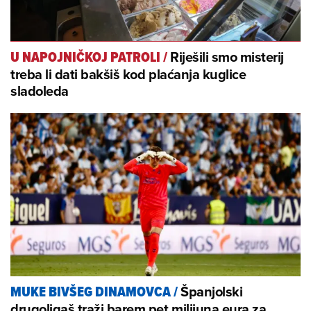
Riješili smo misterij
U NAPOJNIČKOJ PATROLI
/
treba li dati bakšiš kod plaćanja kuglice
sladoleda
Španjolski
MUKE BIVŠEG DINAMOVCA
/
drugoligaš traži barem pet milijuna eura za