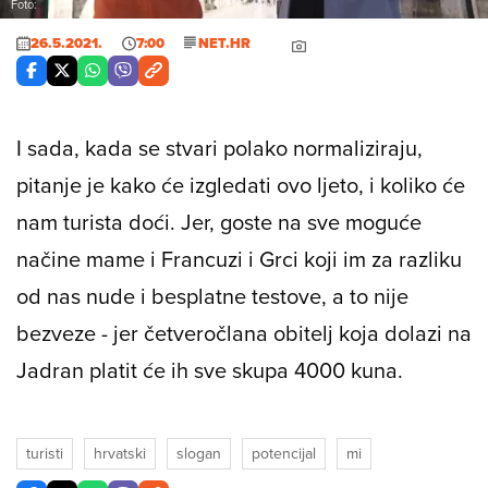
Foto:
26.5.2021.
7:00
NET.HR
I sada, kada se stvari polako normaliziraju,
pitanje je kako će izgledati ovo ljeto, i koliko će
nam turista doći. Jer, goste na sve moguće
načine mame i Francuzi i Grci koji im za razliku
od nas nude i besplatne testove, a to nije
bezveze - jer četveročlana obitelj koja dolazi na
Jadran platit će ih sve skupa 4000 kuna.
turisti
hrvatski
slogan
potencijal
mi