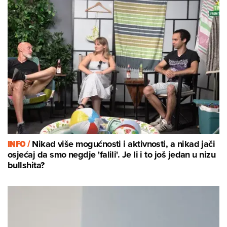
INFO /
Nikad više mogućnosti i aktivnosti, a nikad jači
osjećaj da smo negdje 'falili'. Je li i to još jedan u nizu
bullshita?