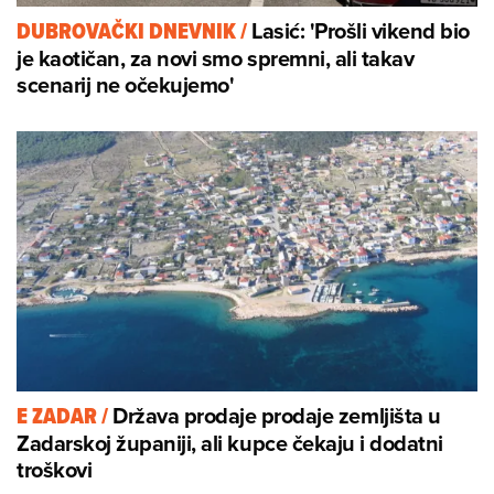
Lasić: 'Prošli vikend bio
DUBROVAČKI DNEVNIK
/
je kaotičan, za novi smo spremni, ali takav
scenarij ne očekujemo'
Država prodaje prodaje zemljišta u
E ZADAR
/
Zadarskoj županiji, ali kupce čekaju i dodatni
troškovi