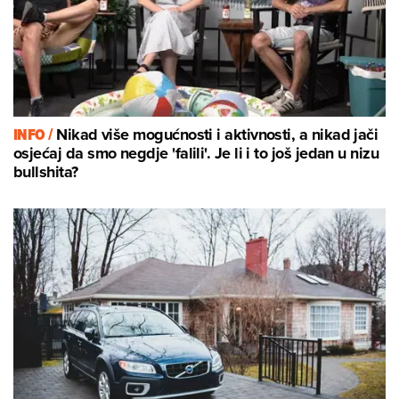
INFO /
Nikad više mogućnosti i aktivnosti, a nikad jači
osjećaj da smo negdje 'falili'. Je li i to još jedan u nizu
bullshita?