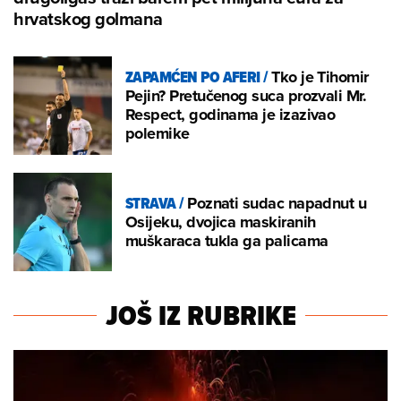
hrvatskog golmana
ZAPAMĆEN PO AFERI
/
Tko je Tihomir
Pejin? Pretučenog suca prozvali Mr.
Respect, godinama je izazivao
polemike
STRAVA
/
Poznati sudac napadnut u
Osijeku, dvojica maskiranih
muškaraca tukla ga palicama
JOŠ IZ RUBRIKE