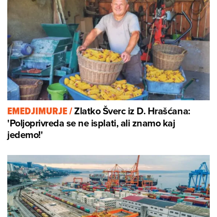
Zlatko Šverc iz D. Hrašćana:
EMEDJIMURJE
/
'Poljoprivreda se ne isplati, ali znamo kaj
jedemo!'