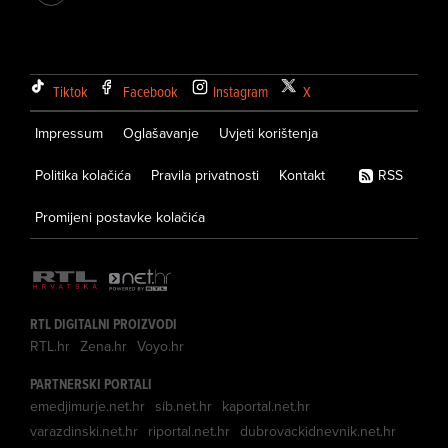
Tiktok
Facebook
Instagram
X
Impressum
Oglašavanje
Uvjeti korištenja
Politika kolačića
Pravila privatnosti
Kontakt
RSS
Promijeni postavke kolačića
RTL DIGITALNI PROIZVODI
RTL.hr
Zena.hr
Voyo.hr
PARTNERSKI PORTALI
emedjimurje.net.hr
sib.net.hr
kaportal.net.hr
varazdinski.net.hr
riportal.net.hr
dubrovackidnevnik.net.hr