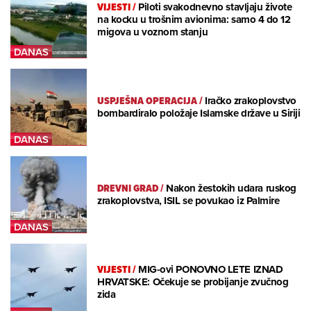
VIJESTI
/
Piloti svakodnevno stavljaju živote
na kocku u trošnim avionima: samo 4 do 12
migova u voznom stanju
USPJEŠNA OPERACIJA
/
Iračko zrakoplovstvo
bombardiralo položaje Islamske države u Siriji
DREVNI GRAD
/
Nakon žestokih udara ruskog
zrakoplovstva, ISIL se povukao iz Palmire
VIJESTI
/
MIG-ovi PONOVNO LETE IZNAD
HRVATSKE: Očekuje se probijanje zvučnog
zida