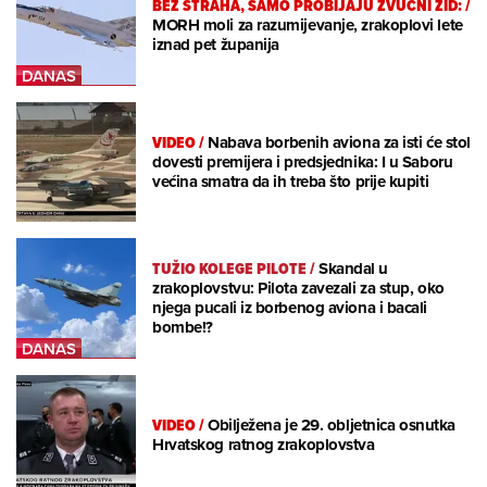
BEZ STRAHA, SAMO PROBIJAJU ZVUČNI ZID:
/
MORH moli za razumijevanje, zrakoplovi lete
iznad pet županija
VIDEO
/
Nabava borbenih aviona za isti će stol
dovesti premijera i predsjednika: I u Saboru
većina smatra da ih treba što prije kupiti
TUŽIO KOLEGE PILOTE
/
Skandal u
zrakoplovstvu: Pilota zavezali za stup, oko
njega pucali iz borbenog aviona i bacali
bombe!?
VIDEO
/
Obilježena je 29. obljetnica osnutka
Hrvatskog ratnog zrakoplovstva