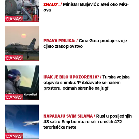
ZNALO':
/
Ministar Buljević o aferi oko MiG-
ova
PRAVA PRILIKA:
/
Crna Gora prodaje svoje
cijelo zrakoplovstvo
IPAK JE BILO UPOZORENJA?
/
Turska vojska
objavila snimku: 'Približavate se našem
prostoru, odmah skrenite na jug!'
NAPADAJU SVIM SILAMA
/
Rusi u posljednjih
48 sati u Siriji bombardirali i uništili 472
terorističke mete