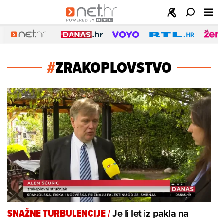
#
ZRAKOPLOVSTVO
Je li let iz pakla na
SNAŽNE TURBULENCIJE
/