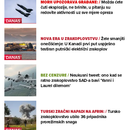
MORH UPOZORAVA GRAĐANE:
/
Možda ćete
čuti eksplozije, ne brinite, u pitanju su
redovite aktivnosti uz sve mjere opreza
NOVA ERA U ZRAKOPLOVSTVU
/
Žele smanjiti
onečišćenje: U Kanadi prvi put uspješno
testiran putnički električni zrakoplov
BEZ CENZURE
/
Neukusni tweet: ono kad se
ratno zrakoplovstvo SAD-a bavi 'Yanni i
Laurel dilemom'
TURSKI ZRAČNI NAPADI NA AFRIN:
/
Tursko
zrakopklovstvo ubilo 36 pripadnika
prorežimskih snaga