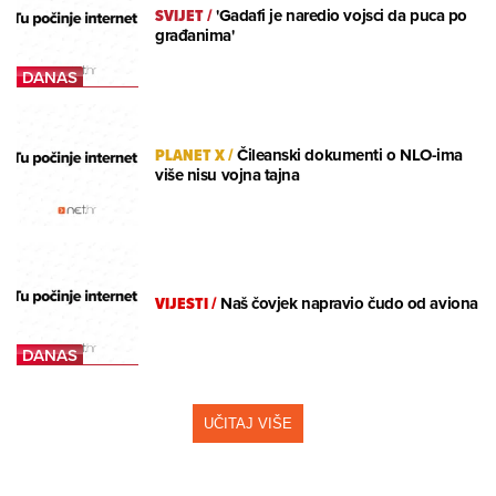
SVIJET
/
'Gadafi je naredio vojsci da puca po
građanima'
PLANET X
/
Čileanski dokumenti o NLO-ima
više nisu vojna tajna
VIJESTI
/
Naš čovjek napravio čudo od aviona
UČITAJ VIŠE