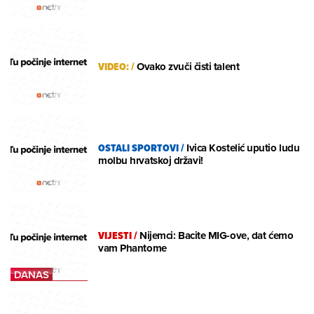
VIDEO:
/
Ovako zvuči čisti talent
OSTALI SPORTOVI
/
Ivica Kostelić uputio ludu
molbu hrvatskoj državi!
VIJESTI
/
Nijemci: Bacite MIG-ove, dat ćemo
vam Phantome