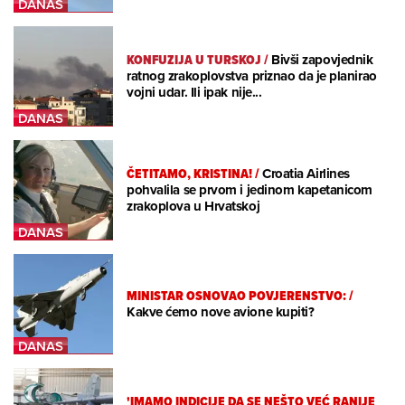
KONFUZIJA U TURSKOJ
/
Bivši zapovjednik
ratnog zrakoplovstva priznao da je planirao
vojni udar. Ili ipak nije...
ČETITAMO, KRISTINA!
/
Croatia Airlines
pohvalila se prvom i jedinom kapetanicom
zrakoplova u Hrvatskoj
MINISTAR OSNOVAO POVJERENSTVO:
/
Kakve ćemo nove avione kupiti?
'IMAMO INDICIJE DA SE NEŠTO VEĆ RANIJE