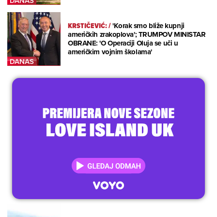
KRSTIČEVIĆ:
/
'Korak smo bliže kupnji
američkih zrakoplova'; TRUMPOV MINISTAR
OBRANE: 'O Operaciji Oluja se uči u
američkim vojnim školama'