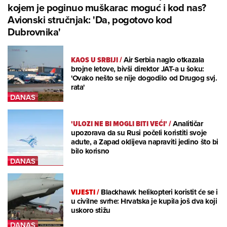
kojem je poginuo muškarac moguć i kod nas?
Avionski stručnjak: 'Da, pogotovo kod
Dubrovnika'
KAOS U SRBIJI
/
Air Serbia naglo otkazala
brojne letove, bivši direktor JAT-a u šoku:
'Ovako nešto se nije dogodilo od Drugog svj.
rata'
'ULOZI NE BI MOGLI BITI VEĆI'
/
Analitičar
upozorava da su Rusi počeli koristiti svoje
adute, a Zapad oklijeva napraviti jedino što bi
bilo korisno
VIJESTI
/
Blackhawk helikopteri koristit će se i
u civilne svrhe: Hrvatska je kupila još dva koji
uskoro stižu