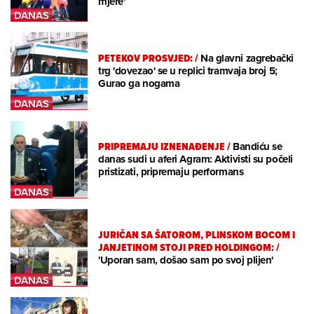
mjere'
PETEKOV PROSVJED:
/
Na glavni zagrebački
trg 'dovezao' se u replici tramvaja broj 5;
Gurao ga nogama
PRIPREMAJU IZNENAĐENJE
/
Bandiću se
danas sudi u aferi Agram: Aktivisti su počeli
pristizati, pripremaju performans
JURIČAN SA ŠATOROM, PLINSKOM BOCOM I
JANJETINOM STOJI PRED HOLDINGOM:
/
'Uporan sam, došao sam po svoj plijen'