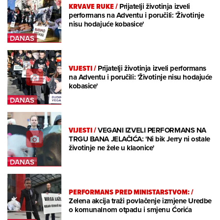
KRVAVE RUKE
/
Prijatelji životinja izveli
performans na Adventu i poručili: 'Životinje
nisu hodajuće kobasice'
VIJESTI
/
Prijatelji životinja izveli performans
na Adventu i poručili: 'Životinje nisu hodajuće
kobasice'
VIJESTI
/
VEGANI IZVELI PERFORMANS NA
TRGU BANA JELAČIĆA: 'Ni bik Jerry ni ostale
životinje ne žele u klaonice'
PERFORMANS PRED MINISTARSTVOM:
/
Zelena akcija traži povlačenje izmjene Uredbe
o komunalnom otpadu i smjenu Ćorića