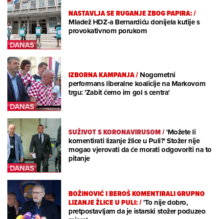
NASTAVLJA SE RUGANJE ZBOG PAPIRA:
/
Mladež HDZ-a Bernardiću donijela kutije s
provokativnom porukom
IZBORNA KAMPANJA
/
Nogometni
performans liberalne koalicije na Markovom
trgu: 'Zabit ćemo im gol s centra'
SUŽIVOT S KORONAVIRUSOM
/
'Možete li
komentirati lizanje žlice u Puli?' Stožer nije
mogao vjerovati da će morati odgovoriti na to
pitanje
BOŽINOVIĆ I BEROŠ KOMENTIRALI GRUPNO
LIZANJE ŽLICE U PULI:
/
'To nije dobro,
pretpostavljam da je istarski stožer poduzeo