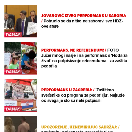
JOVANOVIĆ IZVEO PERFORMANS U SABORU:
/
Potrudio se da nitko ne zaboravi sve HDZ-
ove afere
PERFORMANS, NE REFERENDUM!
/
FOTO
Jučer mnogi nasjeli na performans: s 'Hoda za
život' na potpisivanje referenduma - za zaštitu
pedofila
PERFORMANS U ZAGREBU:
/
'Zaštitimo
svećenike od progona za pedofiliju'. Najluđe
od svega je što su neki potpisali
UPOZORENJE, UZNEMIRUJUĆ SADRŽAJ:
/