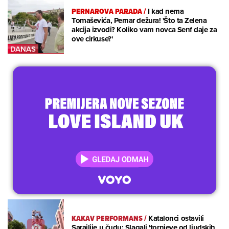
PERNAROVA PARADA
/
I kad nema
Tomaševića, Pernar dežura! 'Što ta Zelena
akcija izvodi? Koliko vam novca Senf daje za
ove cirkuse?'
KAKAV PERFORMANS
/
Katalonci ostavili
Sarajlije u čudu: Slagali 'tornjeve od ljudskih