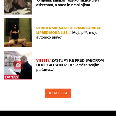
'Umjetnik kanibal' reže komadiće tijela
asistenata, a onda ih hrani njima
SKINULA SVE SA SEBE I RAŠIRILA NOGE
ISPRED MONA LISE:
/
'Moja p***, moje
autorsko pravo'
VIJESTI
/
ZASTUPNIKE PRED SABOROM
DOČEKAO SUPERHIK: 'Jamčite svojim
plaćama...'
UČITAJ VIŠE