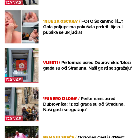
'NIJE ZA OSCARA'
/
FOTO Šokantno ili...?
Gola poljupcima pokušala prekriti tijelo. I
publika se uključila!
VIJESTI
/
Performas usred Dubrovnika: 'Izlozi
grada su oči Straduna. Naši gosti se zgražaju'
'FUNERO IZLOGA'
/
Performans usred
Dubrovnika: 'Izlozi grada su oči Straduna.
Naši gosti se zgražaju'
NEMAJU SREĆE
/
Odgođen Cest is d'Best: