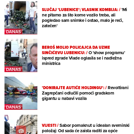
SLUČAJ 'LUBENICE'; VLASNIK KOMBIJA:
/
'Mi
ne pitamo za što kome vozilo treba, ali
pogledao sam snimke i ostao, malo je reći,
zatečen'
BEROŠ MOLIO POLICAJCA DA UZME
SINČIĆEVU LUBENICU:
/
O 'show programu'
ispred zgrade Vlade oglasila se i nadležna
ministrica
'DONIRAJTE AUTIĆE HOLDINGU':
/
Revoltirani
Zagrepčani odlučili pomoći gradskom
gigantu u nabavi vozila
VIJESTI
/
Sabor pomaknut u idealan svemirski
položaj: Od sada će zaista raditi za opće