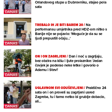
Orlandovog stupa u Dubrovniku, stajao pola
sata
TREBALO IH JE BITI BAREM 20
/
Na
performansu umjetnika pred HDZ-om nitko s
Banije nije se pojavio: 'Moguće je da su se
ljudi prepustili očaju...'
ON I ON ZAGRLJENI
/
Dan i noć u zagrljaju,
bez obzira na kišu i ljute prolaznike: 'Jedan
čovjek je poderao neke letke i govorio o
Adamu i Stevi'
UGLAVNOM SVI ODUŠEVLJENI
/
Praktično 24
sata on i on proveli su zagrljeni usred
Zagreba, tu i tamo netko bi grublje dobacio,
ali...