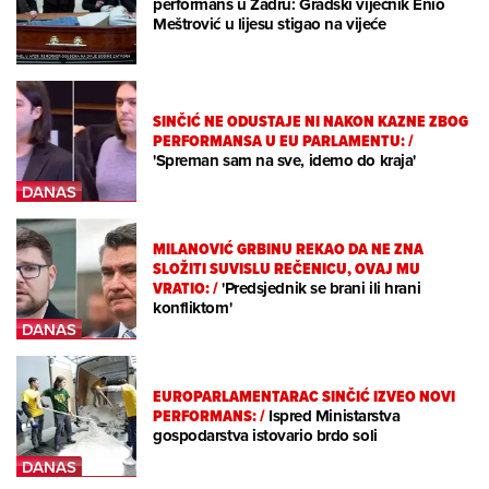
performans u Zadru: Gradski vijećnik Enio
Meštrović u lijesu stigao na vijeće
SINČIĆ NE ODUSTAJE NI NAKON KAZNE ZBOG
PERFORMANSA U EU PARLAMENTU:
/
'Spreman sam na sve, idemo do kraja'
MILANOVIĆ GRBINU REKAO DA NE ZNA
SLOŽITI SUVISLU REČENICU, OVAJ MU
VRATIO:
/
'Predsjednik se brani ili hrani
konfliktom'
EUROPARLAMENTARAC SINČIĆ IZVEO NOVI
PERFORMANS:
/
Ispred Ministarstva
gospodarstva istovario brdo soli