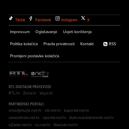
Tiktok
Facebook
Instagram
X
Impressum
Oglašavanje
Uvjeti korištenja
Politika kolačića
Pravila privatnosti
Kontakt
RSS
Promijeni postavke kolačića
RTL DIGITALNI PROIZVODI
RTL.hr
Zena.hr
Voyo.hr
PARTNERSKI PORTALI
emedjimurje.net.hr
sib.net.hr
kaportal.net.hr
varazdinski.net.hr
riportal.net.hr
dubrovackidnevnik.net.hr
eZadar.net.hr
nu.net.hr
likaclub.net.hr