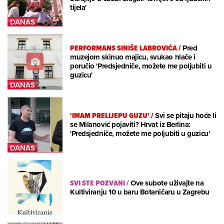
tijela'
PERFORMANS SINIŠE LABROVIĆA
/
Pred
muzejom skinuo majicu, svukao hlače i
poručio 'Predsjedniče, možete me poljubiti u
guzicu'
'IMAM PRELIJEPU GUZU'
/
Svi se pitaju hoće li
se Milanović pojaviti? Hrvat iz Berlina:
'Predsjedniče, možete me poljubiti u guzicu'
SVI STE POZVANI
/
Ove subote uživajte na
Kultiviranju 10 u baru Botaničaru u Zagrebu