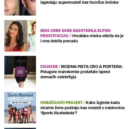
izgledaju supermodeli bez trunčice šminke
MISS CRNE GORE RAZOTKRILA ELITNU
PROSTITUCIJU:
/
Hrvatska misica otkrila da je
i ona dobila ponudu
ZVIJEZDE
/
MODNA PISTA CRO A PORTERA:
Polugole manekenke prošetale ispred
domaćih celebrityja
OSNAŽUJUĆI PROJEKT
/
Kako izgleda kada
stvarne žene poziraju kao modeli s naslovnica
'Sports Illustrateda'?