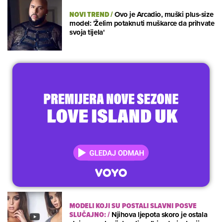
NOVI TREND
/
Ovo je Arcadio, muški plus-size
model: 'Želim potaknuti muškarce da prihvate
svoja tijela'
MODELI KOJI SU POSTALI SLAVNI POSVE
SLUČAJNO:
/
Njihova ljepota skoro je ostala