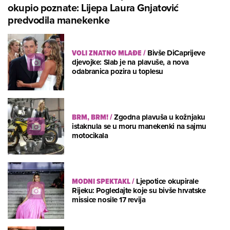
okupio poznate: Lijepa Laura Gnjatović
predvodila manekenke
VOLI ZNATNO MLAĐE
/
Bivše DiCaprijeve
djevojke: Slab je na plavuše, a nova
odabranica pozira u toplesu
BRM, BRM!
/
Zgodna plavuša u kožnjaku
istaknula se u moru manekenki na sajmu
motocikala
MODNI SPEKTAKL
/
Ljepotice okupirale
Rijeku: Pogledajte koje su bivše hrvatske
missice nosile 17 revija