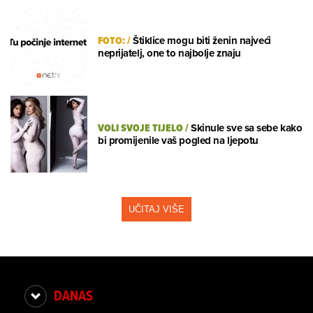
FOTO:
/
Štiklice mogu biti ženin najveći
neprijatelj, one to najbolje znaju
VOLI SVOJE TIJELO
/
Skinule sve sa sebe kako
bi promijenile vaš pogled na ljepotu
UČITAJ VIŠE
DANAS