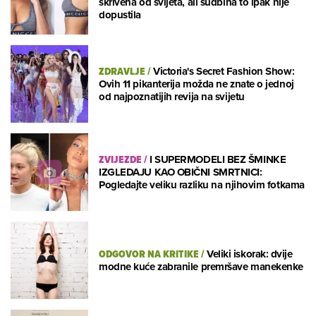
skrivena od svijeta, ali sudbina to ipak nije
dopustila
ZDRAVLJE
/
Victoria's Secret Fashion Show:
Ovih 11 pikanterija možda ne znate o jednoj
od najpoznatijih revija na svijetu
ZVIJEZDE
/
I SUPERMODELI BEZ ŠMINKE
IZGLEDAJU KAO OBIČNI SMRTNICI:
Pogledajte veliku razliku na njihovim fotkama
ODGOVOR NA KRITIKE
/
Veliki iskorak: dvije
modne kuće zabranile premršave manekenke