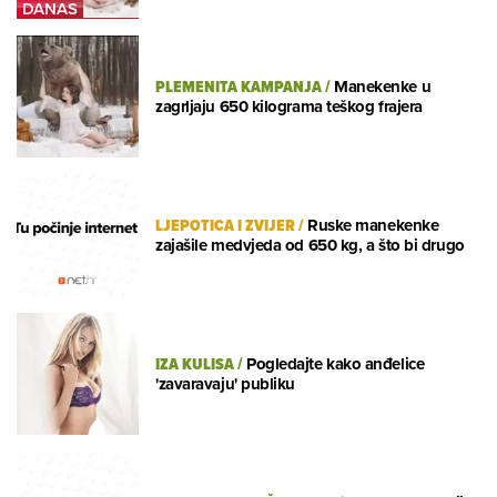
PLEMENITA KAMPANJA
/
Manekenke u
zagrljaju 650 kilograma teškog frajera
LJEPOTICA I ZVIJER
/
Ruske manekenke
zajašile medvjeda od 650 kg, a što bi drugo
IZA KULISA
/
Pogledajte kako anđelice
'zavaravaju' publiku