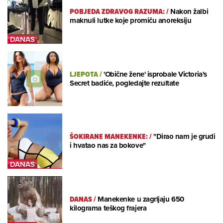
POBJEDA ZDRAVOG RAZUMA:
/
Nakon žalbi
maknuli lutke koje promiču anoreksiju
LJEPOTA
/
'Obične žene' isprobale Victoria's
Secret badiće, pogledajte rezultate
ŠOKIRANE MANEKENKE:
/
"Dirao nam je grudi
i hvatao nas za bokove"
DANAS
/
Manekenke u zagrljaju 650
kilograma teškog frajera