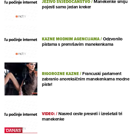
JEZIVO SVJEDOČANSTVO
/
Manekenke smiju
pojesti samo jedan kreker
KAZNE MODNIM AGENCIJAMA
/
Odzvonilo
pistama s premršavim manekenkama
RIGOROZNE KAZNE
/
Francuski parlament
zabranio anoreksičnim manekenkama modne
piste!
VIDEO:
/
Nasred ceste presreli i izrešetali tri
manekenke