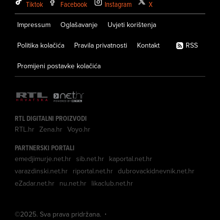
Tiktok
Facebook
Instagram
X
Impressum
Oglašavanje
Uvjeti korištenja
Politika kolačića
Pravila privatnosti
Kontakt
RSS
Promijeni postavke kolačića
RTL DIGITALNI PROIZVODI
RTL.hr
Zena.hr
Voyo.hr
PARTNERSKI PORTALI
emedjimurje.net.hr
sib.net.hr
kaportal.net.hr
varazdinski.net.hr
riportal.net.hr
dubrovackidnevnik.net.hr
eZadar.net.hr
nu.net.hr
likaclub.net.hr
©
2025
. Sva prava pridržana.