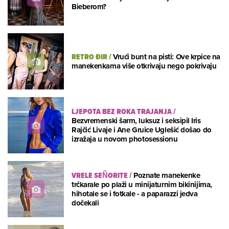
Bieberom?
RETRO ĐIR
/
Vrući bunt na pisti: Ove krpice na
manekenkama više otkrivaju nego pokrivaju
LJEPOTA BEZ ROKA TRAJANJA
/
Bezvremenski šarm, luksuz i seksipil Iris
Rajčić Livaje i Ane Gruice Uglešić došao do
izražaja u novom photosessionu
VRELE SEÑORITE
/
Poznate manekenke
trčkarale po plaži u minijaturnim bikinijima,
hihotale se i fotkale - a paparazzi jedva
dočekali