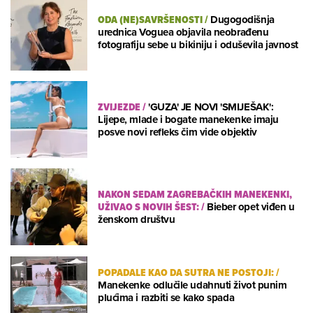
ODA (NE)SAVRŠENOSTI
/
Dugogodišnja
urednica Voguea objavila neobrađenu
fotografiju sebe u bikiniju i oduševila javnost
ZVIJEZDE
/
'GUZA' JE NOVI 'SMIJEŠAK':
Lijepe, mlade i bogate manekenke imaju
posve novi refleks čim vide objektiv
NAKON SEDAM ZAGREBAČKIH MANEKENKI,
UŽIVAO S NOVIH ŠEST:
/
Bieber opet viđen u
ženskom društvu
POPADALE KAO DA SUTRA NE POSTOJI:
/
Manekenke odlučile udahnuti život punim
plućima i razbiti se kako spada