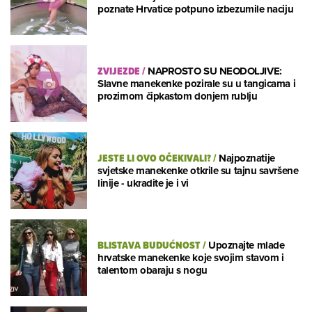
poznate Hrvatice potpuno izbezumile naciju
ZVIJEZDE
/
NAPROSTO SU NEODOLJIVE:
Slavne manekenke pozirale su u tangicama i
prozirnom čipkastom donjem rublju
JESTE LI OVO OČEKIVALI?
/
Najpoznatije
svjetske manekenke otkrile su tajnu savršene
linije - ukradite je i vi
BLISTAVA BUDUĆNOST
/
Upoznajte mlade
hrvatske manekenke koje svojim stavom i
talentom obaraju s nogu