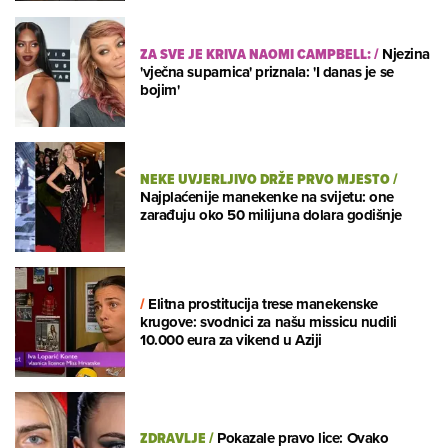
ZA SVE JE KRIVA NAOMI CAMPBELL:
/
Njezina
'vječna suparnica' priznala: 'I danas je se
bojim'
NEKE UVJERLJIVO DRŽE PRVO MJESTO
/
Najplaćenije manekenke na svijetu: one
zarađuju oko 50 milijuna dolara godišnje
/
Elitna prostitucija trese manekenske
krugove: svodnici za našu missicu nudili
10.000 eura za vikend u Aziji
ZDRAVLJE
/
Pokazale pravo lice: Ovako