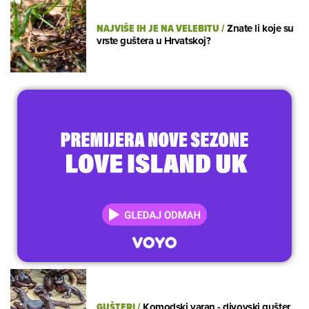
NAJVIŠE IH JE NA VELEBITU
/
Znate li koje su
vrste guštera u Hrvatskoj?
GUŠTERI
/
Komodski varan - divovski gušter