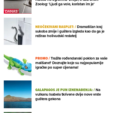
Zoolog: 'Ljudi ga vole, koristan im je'
NEOČEKIVANI RASPLET:
/
Dramatičan kraj
sukoba zmije i guštera izgleda kao da ga je
režirao holivudski redatelj
PROMO
/
Tražite rođendanski poklon za vaše
mališane? Doznajte koje su najpopularnije
igračke po super cijenama!
GALAPAGOS JE PUN IZNENAĐENJA:
/
Na
vulkanu Isabela tkrivene dvije nove vrste
guštera gekona