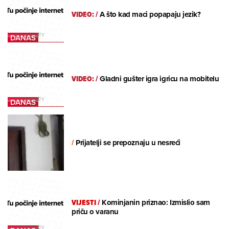
VIDEO:
/
A što kad maci popapaju jezik?
VIDEO:
/
Gladni gušter igra igricu na mobitelu
/
Prijatelji se prepoznaju u nesreći
VIJESTI
/
Kominjanin priznao: Izmislio sam
priču o varanu