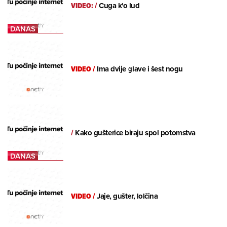
VIDEO:
/
Cuga k'o lud
VIDEO
/
Ima dvije glave i šest nogu
/
Kako gušterice biraju spol potomstva
VIDEO
/
Jaje, gušter, lolčina