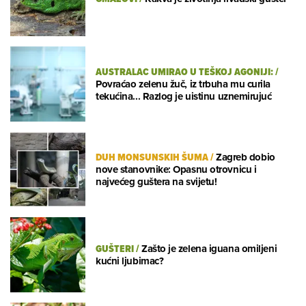
AUSTRALAC UMIRAO U TEŠKOJ AGONIJI:
/
Povraćao zelenu žuč, iz trbuha mu curila
tekućina... Razlog je uistinu uznemirujuć
DUH MONSUNSKIH ŠUMA
/
Zagreb dobio
nove stanovnike: Opasnu otrovnicu i
najvećeg guštera na svijetu!
GUŠTERI
/
Zašto je zelena iguana omiljeni
kućni ljubimac?