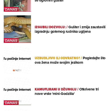
se ogromni gušter
IZGUBILI DOZVOLU:
/
Gušter i zmija zaustavili
izgradnju golemog rudnika ugljena
UZBUDLJIVO ILI ODVRATNO?
/
Pogledajte što
ova žena može svojim jezikom
KAMUFLIRANI U DŽUNGLU
/
Otkrivene tri
nove vrste 'mini-Godzilla'