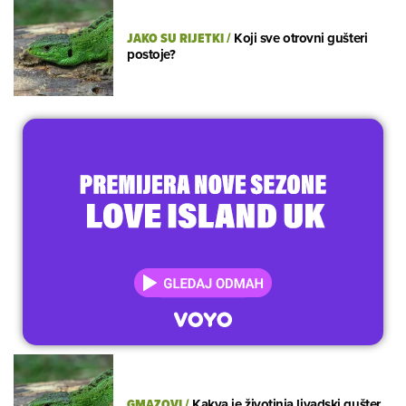
JAKO SU RIJETKI
/
Koji sve otrovni gušteri
postoje?
GMAZOVI
/
Kakva je životinja livadski gušter