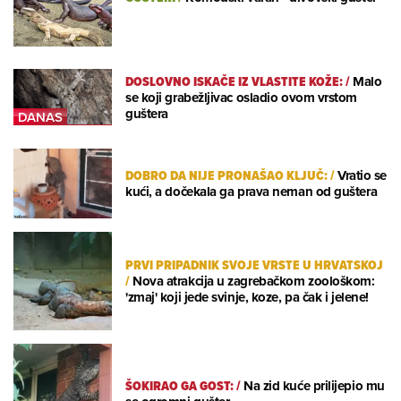
DOSLOVNO ISKAČE IZ VLASTITE KOŽE:
/
Malo
se koji grabežljivac osladio ovom vrstom
guštera
DOBRO DA NIJE PRONAŠAO KLJUČ:
/
Vratio se
kući, a dočekala ga prava neman od guštera
PRVI PRIPADNIK SVOJE VRSTE U HRVATSKOJ
/
Nova atrakcija u zagrebačkom zoološkom:
'zmaj' koji jede svinje, koze, pa čak i jelene!
ŠOKIRAO GA GOST:
/
Na zid kuće prilijepio mu