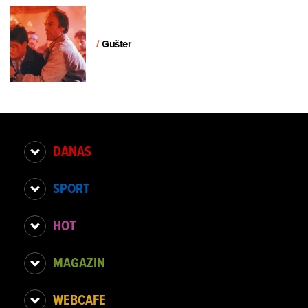
/
Gušter
DANAS
SPORT
HOT
MAGAZIN
WEBCAFE