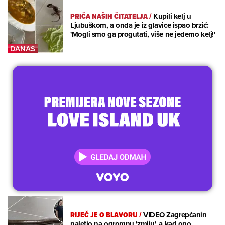
PRIČA NAŠIH ČITATELJA
/
Kupili kelj u
Ljubuškom, a onda je iz glavice ispao brzić:
'Mogli smo ga progutati, više ne jedemo kelj!'
RIJEČ JE O BLAVORU
/
VIDEO Zagrepčanin
naletio na ogromnu 'zmiju', a kad ono...