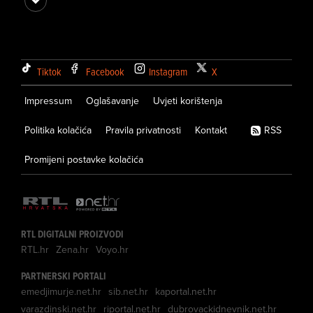
Tiktok
Facebook
Instagram
X
Impressum
Oglašavanje
Uvjeti korištenja
Politika kolačića
Pravila privatnosti
Kontakt
RSS
Promijeni postavke kolačića
RTL DIGITALNI PROIZVODI
RTL.hr
Zena.hr
Voyo.hr
PARTNERSKI PORTALI
emedjimurje.net.hr
sib.net.hr
kaportal.net.hr
varazdinski.net.hr
riportal.net.hr
dubrovackidnevnik.net.hr