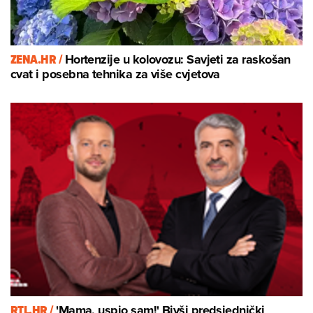
ZENA.HR /
Hortenzije u kolovozu: Savjeti za raskošan
cvat i posebna tehnika za više cvjetova
RTL.HR /
'Mama, uspio sam!' Bivši predsjednički