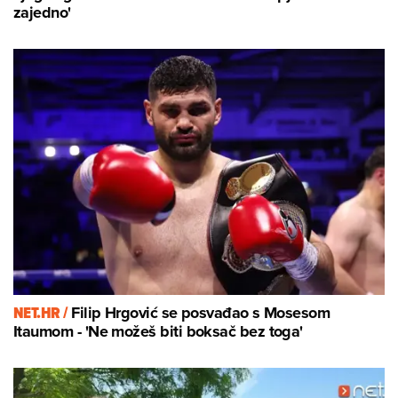
zajedno'
NET.HR /
Filip Hrgović se posvađao s Mosesom
Itaumom - 'Ne možeš biti boksač bez toga'