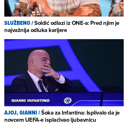
Soldić odlazi iz ONE-a: Pred njim je
SLUŽBENO
/
najvažnija odluka karijere
Šoka za Infantina: Isplivalo da je
AJOJ, GIANNI
/
novcem UEFA-e isplaćivao ljubavnicu