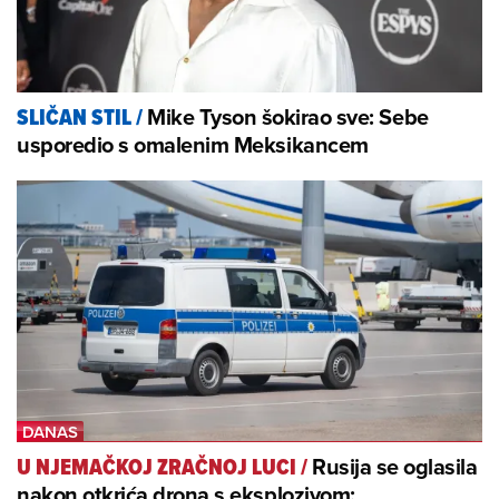
Mike Tyson šokirao sve: Sebe
SLIČAN STIL
/
usporedio s omalenim Meksikancem
Rusija se oglasila
U NJEMAČKOJ ZRAČNOJ LUCI
/
nakon otkrića drona s eksplozivom: