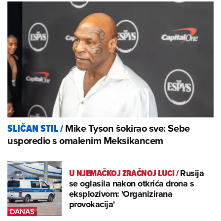
Mike Tyson šokirao sve: Sebe
SLIČAN STIL
/
usporedio s omalenim Meksikancem
U NJEMAČKOJ ZRAČNOJ LUCI
/
Rusija
se oglasila nakon otkrića drona s
eksplozivom: 'Organizirana
provokacija'