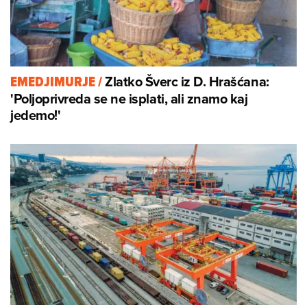
Zlatko Šverc iz D. Hrašćana:
EMEDJIMURJE
/
'Poljoprivreda se ne isplati, ali znamo kaj
jedemo!'