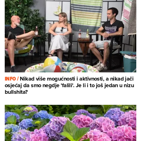
INFO /
Nikad više mogućnosti i aktivnosti, a nikad jači
osjećaj da smo negdje 'falili'. Je li i to još jedan u nizu
bullshita?