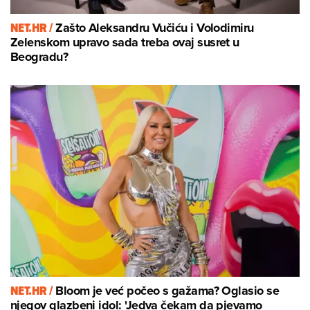
NET.HR /
Zašto Aleksandru Vučiću i Volodimiru
Zelenskom upravo sada treba ovaj susret u
Beogradu?
NET.HR /
Bloom je već počeo s gažama? Oglasio se
njegov glazbeni idol: 'Jedva čekam da pjevamo