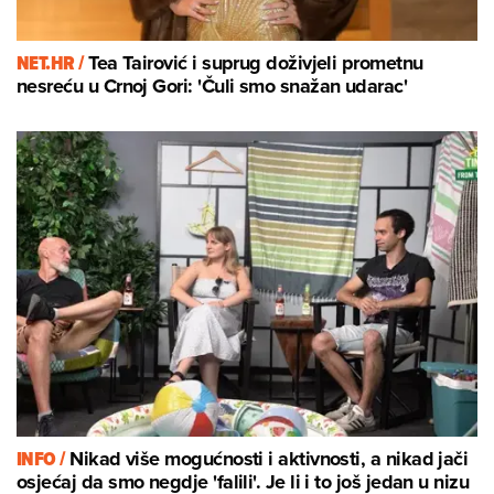
NET.HR /
Tea Tairović i suprug doživjeli prometnu
nesreću u Crnoj Gori: 'Čuli smo snažan udarac'
INFO /
Nikad više mogućnosti i aktivnosti, a nikad jači
osjećaj da smo negdje 'falili'. Je li i to još jedan u nizu