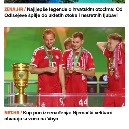
ZENA.HR /
Najljepše legende o hrvatskim otocima: Od
Odisejeve špilje do ukletih otoka i nesretnih ljubavi
NET.HR /
Kup pun iznenađenja: Njemački velikani
otvaraju sezonu na Voyo