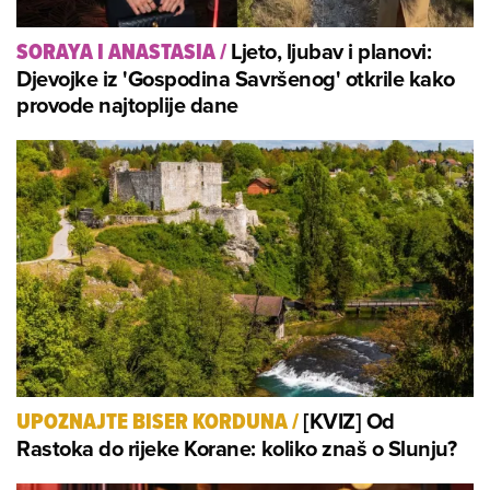
Ljeto, ljubav i planovi:
SORAYA I ANASTASIA
/
Djevojke iz 'Gospodina Savršenog' otkrile kako
provode najtoplije dane
[KVIZ] Od
UPOZNAJTE BISER KORDUNA
/
Rastoka do rijeke Korane: koliko znaš o Slunju?