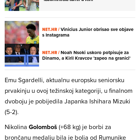
NET.HR /
Vinicius Junior obrisao sve objave
s Instagrama
NET.HR /
Noah Nsoki uskoro potpisuje za
Dinamo, a Kiril Kravcov 'zapeo na granici'
Emu Sgardelli, aktualnu europsku seniorsku
prvakinju u ovoj težinskoj kategoriji, u finalnom
dvoboju je pobijedila Japanka Ishihara Mizuki
(5-2).
Nikolina
Golomboš
(+68 kg) je borbi za
brončanu medalju bila je bolja od Rumunjke