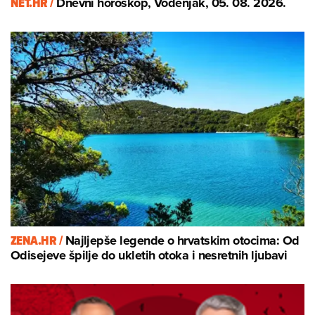
NET.HR /
Dnevni horoskop, Vodenjak, 05. 08. 2026.
ZENA.HR /
Najljepše legende o hrvatskim otocima: Od
Odisejeve špilje do ukletih otoka i nesretnih ljubavi