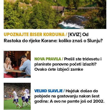
[KVIZ] Od
UPOZNAJTE BISER KORDUNA
/
Rastoka do rijeke Korane: koliko znaš o Slunju?
NOVA PRAVILA
/
Prešli ste tridesetu i
planirate ponovno početi izlaziti?
Ovako ćete izbjeći zamke
VELIKO SLAVLJE
/
Hajduk došao do
pobjede na gostovanju nakon šest
godina: A ovo ne pamte još od 2002.