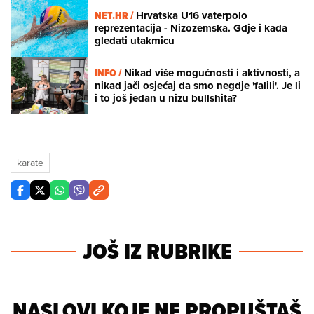
NET.HR /
Hrvatska U16 vaterpolo
reprezentacija - Nizozemska. Gdje i kada
gledati utakmicu
INFO /
Nikad više mogućnosti i aktivnosti, a
nikad jači osjećaj da smo negdje 'falili'. Je li
i to još jedan u nizu bullshita?
karate
JOŠ IZ RUBRIKE
NASLOVI KOJE NE PROPUŠTAŠ