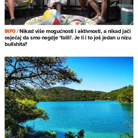
INFO /
Nikad više mogućnosti i aktivnosti, a nikad jači
osjećaj da smo negdje 'falili'. Je li i to još jedan u nizu
bullshita?