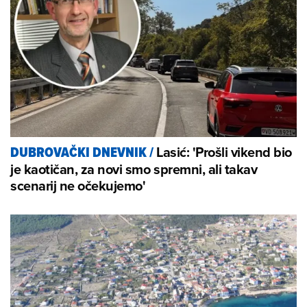
Lasić: 'Prošli vikend bio
DUBROVAČKI DNEVNIK
/
je kaotičan, za novi smo spremni, ali takav
scenarij ne očekujemo'