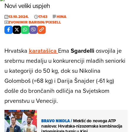
Novi veliki uspjeh
13.10.2024.
17:43
HINA
ZVONIMIR BARISIN/PIXSELL
Hrvatska
karatašica
Ema
Sgardelli
osvojila je
srebrnu medalju u konkurenciji mlađih seniorki
u kategoriji do 50 kg, dok su Nikolina
Golomboš (+68 kg) i Darija Šnajder (-61 kg)
došle do brončanih odličja na Svjetskom
prvenstvu u Veneciji.
BRAVO NIKOLA
/
Mektić do novoga ATP
naslova: Hrvatska-nizozemska kombinacija
izdominirala turnir u Kini