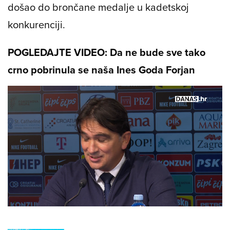
došao do brončane medalje u kadetskoj
konkurenciji.
POGLEDAJTE VIDEO: Da ne bude sve tako
crno pobrinula se naša Ines Goda Forjan
Loaded
:
100.00%
/
Unmute