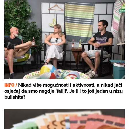
INFO /
Nikad više mogućnosti i aktivnosti, a nikad jači
osjećaj da smo negdje 'falili'. Je li i to još jedan u nizu
bullshita?