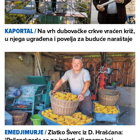
Na vrh dubovačke crkve vraćen križ,
KAPORTAL
/
u njega ugrađena i povelja za buduće naraštaje
Zlatko Šverc iz D. Hrašćana:
EMEDJIMURJE
/
'Poljoprivreda se ne isplati, ali znamo kaj