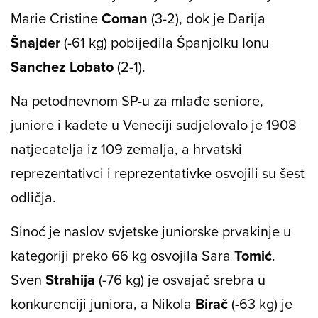
Marie Cristine
Coman
(3-2), dok je Darija
Šnajder
(-61 kg) pobijedila Španjolku Ionu
Sanchez Lobato
(2-1).
Na petodnevnom SP-u za mlađe seniore,
juniore i kadete u Veneciji sudjelovalo je 1908
natjecatelja iz 109 zemalja, a hrvatski
reprezentativci i reprezentativke osvojili su šest
odličja.
Sinoć je naslov svjetske juniorske prvakinje u
kategoriji preko 66 kg osvojila Sara
Tomić
.
Sven
Strahija
(-76 kg) je osvajač srebra u
konkurenciji juniora, a Nikola
Birač
(-63 kg) je