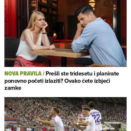
Prešli ste tridesetu i planirate
NOVA PRAVILA
/
ponovno početi izlaziti? Ovako ćete izbjeći
zamke