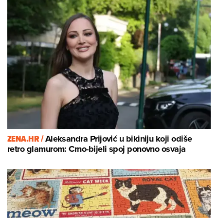
ZENA.HR /
Aleksandra Prijović u bikiniju koji odiše
retro glamurom: Crno-bijeli spoj ponovno osvaja