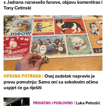
s Jadrana razveselio fanove, objavu komentirao i
Tony Cetinski
Ovaj zadatak napravio je
OPASNA POTRAGA
/
pravu pomutnju: Samo oni sa sokolovim očima
uspjet će ga riješiti
PRIVATNO I POSLOVNO
/
Luka Petrušić