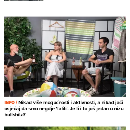
INFO /
Nikad više mogućnosti i aktivnosti, a nikad jači
osjećaj da smo negdje 'falili'. Je li i to još jedan u nizu
bullshita?