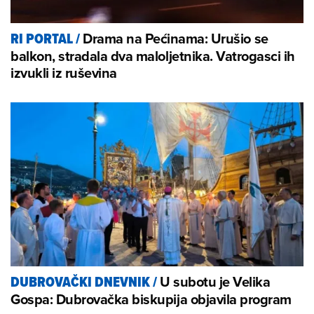
Drama na Pećinama: Urušio se
RI PORTAL
/
balkon, stradala dva maloljetnika. Vatrogasci ih
izvukli iz ruševina
U subotu je Velika
DUBROVAČKI DNEVNIK
/
Gospa: Dubrovačka biskupija objavila program