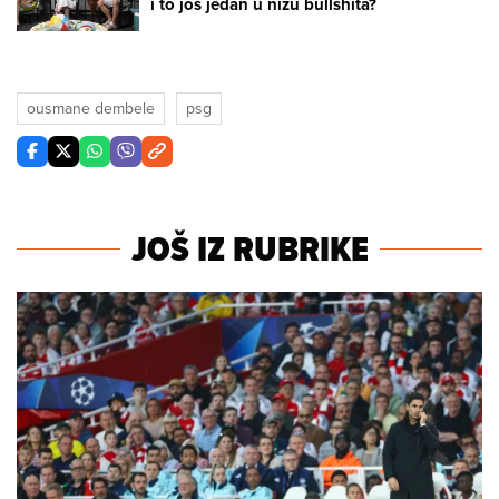
i to još jedan u nizu bullshita?
ousmane dembele
psg
JOŠ IZ RUBRIKE