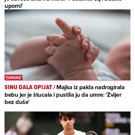
uporni'
Majka iz pakla nadrogirala
SINU DALA OPIJAT
/
bebu jer je štucala i pustila ju da umre: 'Zvijer
bez duše'