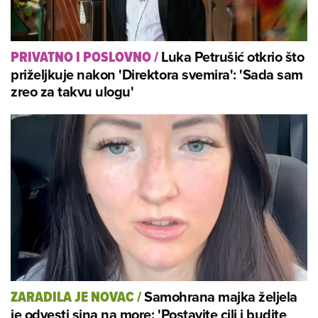
Luka Petrušić otkrio što
PRIVATNO I POSLOVNO
/
priželjkuje nakon 'Direktora svemira': 'Sada sam
zreo za takvu ulogu'
Samohrana majka željela
ZARADILA JE NOVAC
/
je odvesti sina na more: 'Postavite cilj i budite