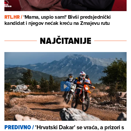
RTL.HR /
'Mama, uspio sam!' Bivši predsjednički
kandidat i njegov nećak kreću na Zmajevu rutu
NAJČITANIJE
'Hrvatski Dakar' se vraća, a prizori s
PREDIVNO
/