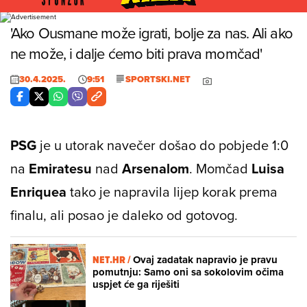
'Ako Ousmane može igrati, bolje za nas. Ali ako
ne može, i dalje ćemo biti prava momčad'
30.4.2025.
9:51
SPORTSKI.NET
PSG
je u utorak navečer došao do pobjede 1:0
na
Emiratesu
nad
Arsenalom
. Momčad
Luisa
Enriquea
tako je napravila lijep korak prema
finalu, ali posao je daleko od gotovog.
NET.HR /
Ovaj zadatak napravio je pravu
pomutnju: Samo oni sa sokolovim očima
uspjet će ga riješiti