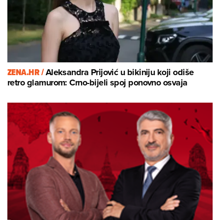
ZENA.HR /
Aleksandra Prijović u bikiniju koji odiše
retro glamurom: Crno-bijeli spoj ponovno osvaja