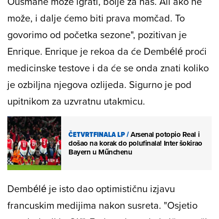
Ousmane može igrati, bolje za nas. Ali ako ne
može, i dalje ćemo biti prava momčad. To
govorimo od početka sezone", pozitivan je
Enrique. Enrique je rekoa da će Dembélé proći
medicinske testove i da će se onda znati koliko
je ozbiljna njegova ozlijeda. Sigurno je pod
upitnikom za uzvratnu utakmicu.
ČETVRTFINALA LP
/
Arsenal potopio Real i
došao na korak do polufinala! Inter šokirao
Bayern u Műnchenu
Dembélé je isto dao optimističnu izjavu
francuskim medijima nakon susreta. "Osjetio