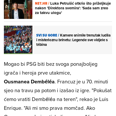
NET.HR /
Luka Petrušić otkrio što priželjkuje
nakon 'Direktora svemira': 'Sada sam zreo
za takvu ulogu'
SVI SU GORE
/
Kamere snimile trenutak ludila
i misterioznu brinetu: Legende sve vidjele s
tribina
Mogao bi PSG biti bez svoga ponajboljeg
igrača i heroja prve utakmice,
Ousmanea Dembéléa
. Francuz je u 70. minuti
sjeo na travu pa potom i izašao iz igre. "Pokušat
ćemo vratiti Dembéléa na teren", rekao je Luis
Enrique. "Ali mi smo prava momčad. Ako