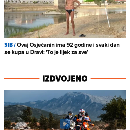
Ovaj Osječanin ima 92 godine i svaki dan
SIB
/
se kupa u Dravi: 'To je lijek za sve'
IZDVOJENO