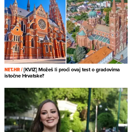
NET.HR /
[KVIZ] Možeš li proći ovaj test o gradovima
istočne Hrvatske?