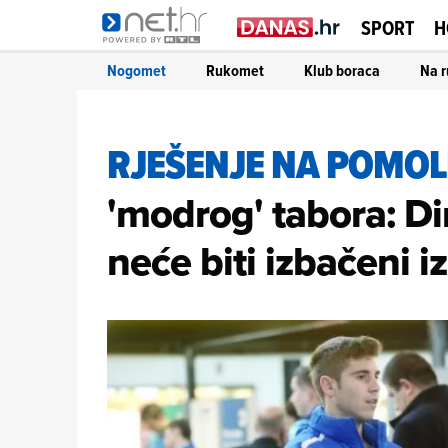
SPORT
H
Nogomet
Rukomet
Klub boraca
Na r
RJEŠENJE NA POMO
'modrog' tabora: Di
neće biti izbačeni i