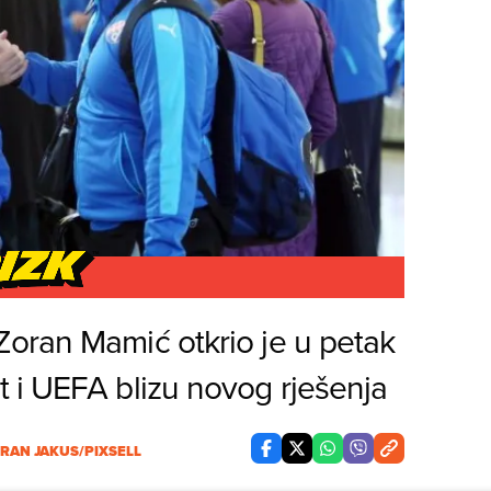
oran Mamić otkrio je u petak
 i UEFA blizu novog rješenja
RAN JAKUS/PIXSELL