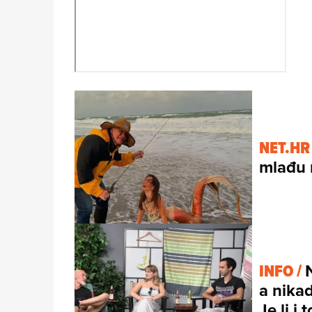
NET.HR
mlađu 
INFO /
a nikad
Je li i