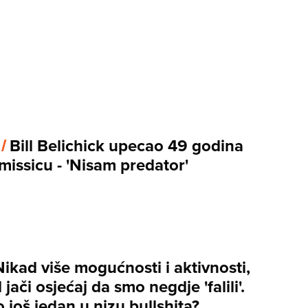
 /
Bill Belichick upecao 49 godina
missicu - 'Nisam predator'
Nikad više mogućnosti i aktivnosti,
 jači osjećaj da smo negdje 'falili'.
 to još jedan u nizu bullshita?