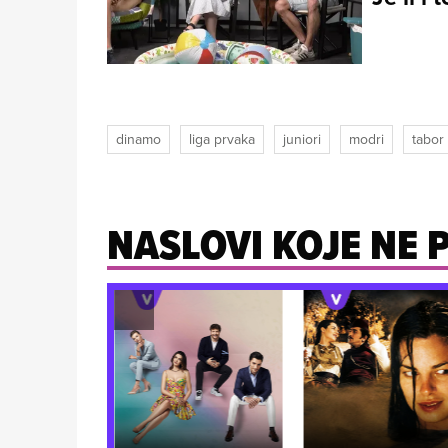
dinamo
liga prvaka
juniori
modri
tabor
NASLOVI KOJE NE