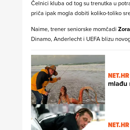
Čelnici kluba od tog su trenutka u potra
priča ipak mogla dobiti koliko-toliko sr
Naime, trener seniorske momčadi
Zor
Dinamo, Anderlecht i UEFA blizu novog
NET.HR
mlađu 
NET.HR