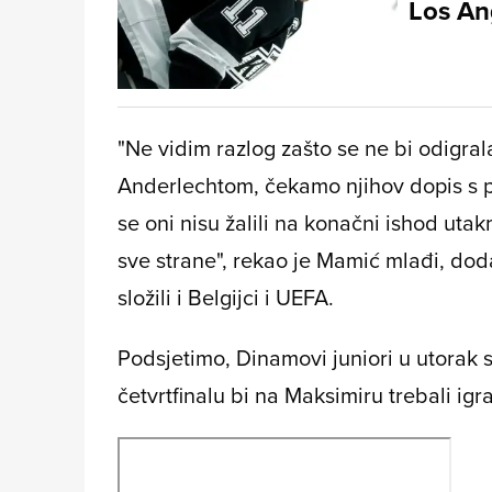
Los Ang
"Ne vidim razlog zašto se ne bi odigr
Anderlechtom, čekamo njihov dopis s p
se oni nisu žalili na konačni ishod utak
sve strane", rekao je Mamić mlađi, dod
složili i Belgijci i UEFA.
Podsjetimo, Dinamovi juniori u utorak s
četvrtfinalu bi na Maksimiru trebali ig