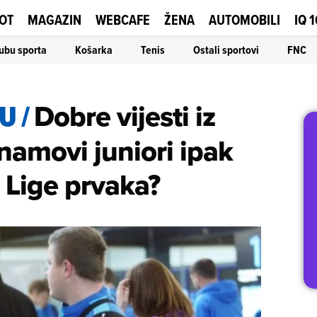
OT
MAGAZIN
WEBCAFE
ŽENA
AUTOMOBILI
IQ 
ubu sporta
Košarka
Tenis
Ostali sportovi
FNC
LU
/
Dobre vijesti iz
namovi juniori ipak
z Lige prvaka?