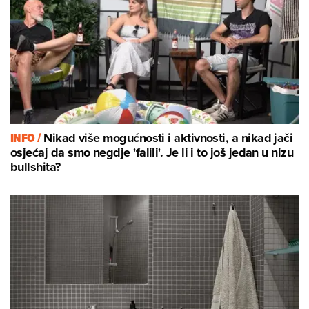
INFO /
Nikad više mogućnosti i aktivnosti, a nikad jači
osjećaj da smo negdje 'falili'. Je li i to još jedan u nizu
bullshita?