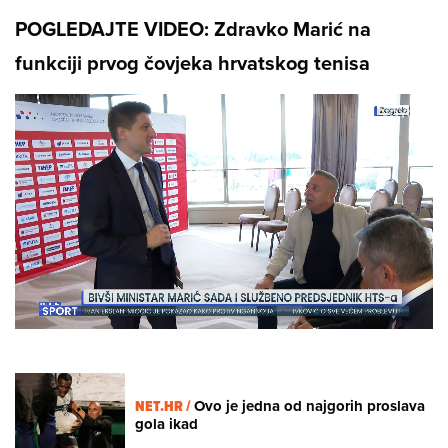
POGLEDAJTE VIDEO: Zdravko Marić na
funkciji prvog čovjeka hrvatskog tenisa
Loaded
:
28.85%
/
Unmute
NET.HR /
Ovo je jedna od najgorih proslava
gola ikad