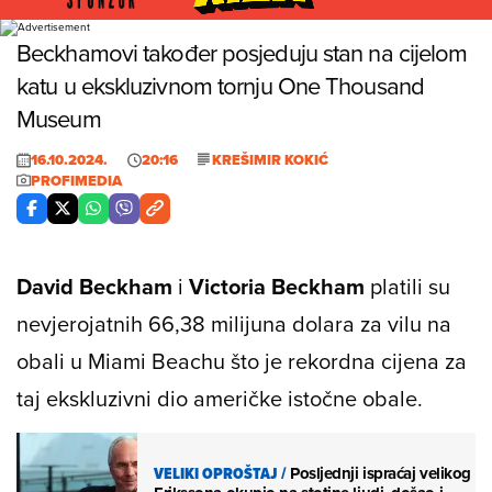
Foto: Profimedia
Beckhamovi također posjeduju stan na cijelom
katu u ekskluzivnom tornju One Thousand
Museum
16.10.2024.
20:16
KREŠIMIR KOKIĆ
PROFIMEDIA
David Beckham
i
Victoria Beckham
platili su
nevjerojatnih 66,38 milijuna dolara za vilu na
obali u Miami Beachu što je rekordna cijena za
taj ekskluzivni dio američke istočne obale.
VELIKI OPROŠTAJ
/
Posljednji ispraćaj velikog