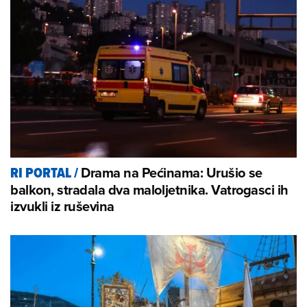
Drama na Pećinama: Urušio se
RI PORTAL
/
balkon, stradala dva maloljetnika. Vatrogasci ih
izvukli iz ruševina