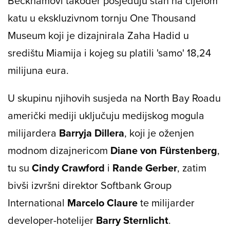
Beckhamovi također posjeduju stan na cijelom
katu u ekskluzivnom tornju One Thousand
Museum koji je dizajnirala Zaha Hadid u
središtu Miamija i kojeg su platili 'samo' 18,24
milijuna eura.
U skupinu njihovih susjeda na North Bay Roadu
američki mediji uključuju medijskog mogula
milijardera
Barryja Dillera
, koji je oženjen
modnom dizajnericom
Diane von Fürstenberg
,
tu su
Cindy
Crawford
i
Rande Gerber
, zatim
bivši izvršni direktor Softbank Group
International
Marcelo Claure
te milijarder
developer-hotelijer
Barry Sternlicht
.