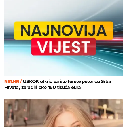
NET.HR /
USKOK otkrio za što terete petoricu Srba i
Hrvata, zaradili oko 150 tisuća eura