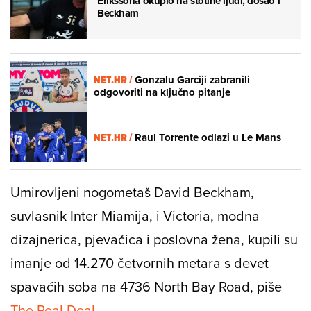
Erikssona okupio na stotine ljudi, došao i
Beckham
NET.HR /
Gonzalu Garciji zabranili
odgovoriti na ključno pitanje
NET.HR /
Raul Torrente odlazi u Le Mans
Umirovljeni nogometaš David Beckham,
suvlasnik Inter Miamija, i Victoria, modna
dizajnerica, pjevačica i poslovna žena, kupili su
imanje od 14.270 četvornih metara s devet
spavaćih soba na 4736 North Bay Road, piše
The Real Deal
.