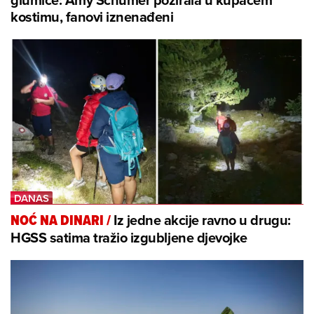
kostimu, fanovi iznenađeni
Iz jedne akcije ravno u drugu:
NOĆ NA DINARI
/
HGSS satima tražio izgubljene djevojke