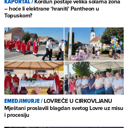
Kordun postaje velika solarna zona
KAPORTAL
/
– hoće li elektrane 'hraniti' Pantheon u
Topuskom?
LOVREČE U CIRKOVLJANU
EMEDJIMURJE
/
Mještani proslavili blagdan svetog Lovre uz misu
i procesiju