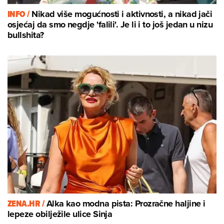
INFO /
Nikad više mogućnosti i aktivnosti, a nikad jači
osjećaj da smo negdje 'falili'. Je li i to još jedan u nizu
bullshita?
ZENA.HR /
Alka kao modna pista: Prozračne haljine i
lepeze obilježile ulice Sinja