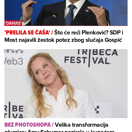
Što će reći Plenković? SDP i
'PRELILA SE ČAŠA'
/
Most najavili žestok potez zbog slučaja Gospić
Velika transformacija
BEZ PHOTOSHOPA
/
glumice: Amy Schumer pozirala u kupaćem