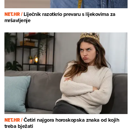
NET.HR /
Liječnik razotkrio prevaru s lijekovima za
mršavljenje
NET.HR /
Četiri najgora horoskopska znaka od kojih
treba bježati