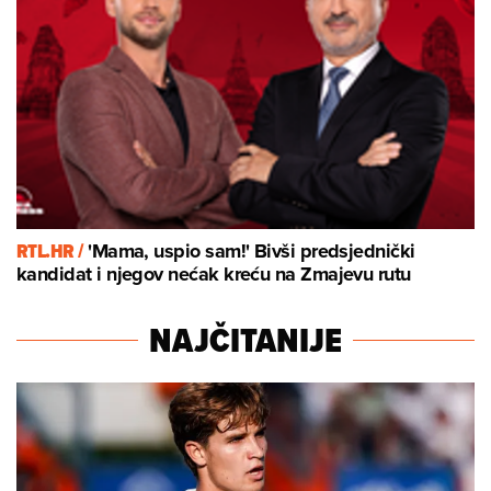
RTL.HR /
'Mama, uspio sam!' Bivši predsjednički
kandidat i njegov nećak kreću na Zmajevu rutu
NAJČITANIJE