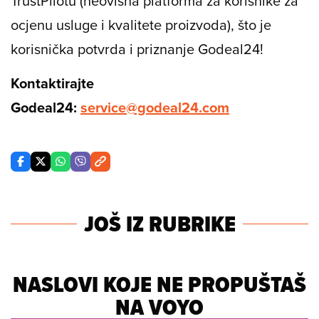
TrustPilotu (neovisna platforma za korisnike za
ocjenu usluge i kvalitete proizvoda), što je
korisnička potvrda i priznanje Godeal24!
Kontaktirajte
Godeal24:
service@godeal24.com
JOŠ IZ RUBRIKE
NASLOVI KOJE NE PROPUŠTAŠ
NA VOYO