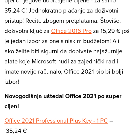
djelić njegove uobičajene cijene - za samo
35,24 €! Jednokratno plaćanje za doživotni
pristup! Recite zbogom pretplatama. Štoviše,
doživotni ključ za
Office 2016 Pro
za 15,29 € još
je jedan izbor za one s niskim budžetom! Ali
ako želite biti sigurni da dobivate najažurnije
alate koje Microsoft nudi za zajednički rad i
imate novije računalo, Office 2021 bio bi bolji
izbor!
Novogodišnja ušteda! Office 2021 po super
cijeni
Office 2021 Professional Plus Key - 1 PC
–
35,24 €