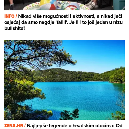
INFO /
Nikad više mogućnosti i aktivnosti, a nikad jači
osjećaj da smo negdje 'falili'. Je li i to još jedan u nizu
bullshita?
ZENA.HR /
Najljepše legende o hrvatskim otocima: Od