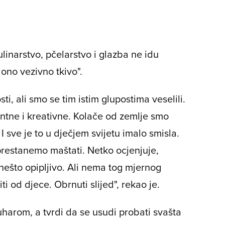
linarstvo, pčelarstvo i glazba ne idu
 ono vezivno tkivo".
ti, ali smo se tim istim glupostima veselili.
ntne i kreativne. Kolače od zemlje smo
 I sve je to u dječjem svijetu imalo smisla.
 prestanemo maštati. Netko ocjenjuje,
nešto opipljivo. Ali nema tog mjernog
i od djece. Obrnuti slijed", rekao je.
harom, a tvrdi da se usudi probati svašta