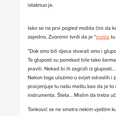
istaknuo je.
Iako se na prvi pogled možda čini da ku
zajedno, Zvonimir tvrdi da je "
mašta
tu
"Dok smo bili djeca stvarali smo i glupos
Te gluposti su ponekad bile tako šarma
pravili. Nekad bi ih zagrizli iz gluposti…
Nakon toga ulazimo u svijet odraslih i
procjenjuje tu našu maštu kao da je to 
instrumenta. Šteta… Mislim da treba učit
Tonković se ne smatra nekim vještim ku