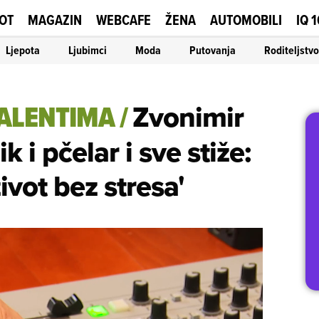
OT
MAGAZIN
WEBCAFE
ŽENA
AUTOMOBILI
IQ 
Ljepota
Ljubimci
Moda
Putovanja
Roditeljstvo
TALENTIMA
/
Zvonimir
k i pčelar i sve stiže:
ivot bez stresa'