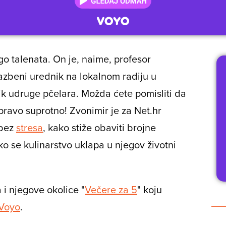
go talenata. On je, naime, profesor
azbeni urednik na lokalnom radiju u
ik udruge pčelara. Možda ćete pomisliti da
pravo suprotno! Zvonimir je za Net.hr
 bez
stresa
, kako stiže obaviti brojne
o se kulinarstvo uklapa u njegov životni
 i njegove okolice "
Večere za 5
" koju
Voyo
.