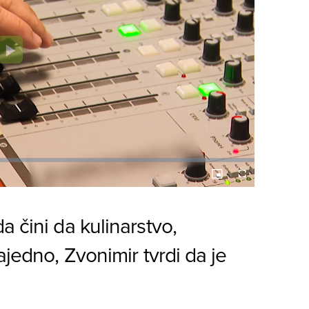
Play
Video
Picture-
Fullscreen
in-
Picture
a čini da kulinarstvo,
ajedno, Zvonimir tvrdi da je