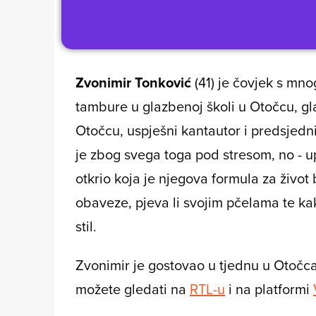
Zvonimir Tonković
(41) je čovjek s mno
tambure u glazbenoj školi u Otočcu, gl
Otočcu, uspješni kantautor i predsjedn
je zbog svega toga pod stresom, no - u
otkrio koja je njegova formula za život
obaveze, pjeva li svojim pčelama te kak
stil.
Zvonimir je gostovao u tjednu u Otočca
možete gledati na
RTL-u
i na platformi