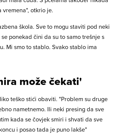
 vremena", otkrio je.
lazbena škola. Sve to mogu staviti pod neki
i se ponekad čini da su to samo trešnje s
emu. Mi smo to stablo. Svako stablo ima
mira može čekati'
liko teško stići obaviti. "Problem su druge
ebno nametnemo. Ili neki presing da sve
utim kada se čovjek smiri i shvati da sve
 koncu i posao tada je puno lakše"