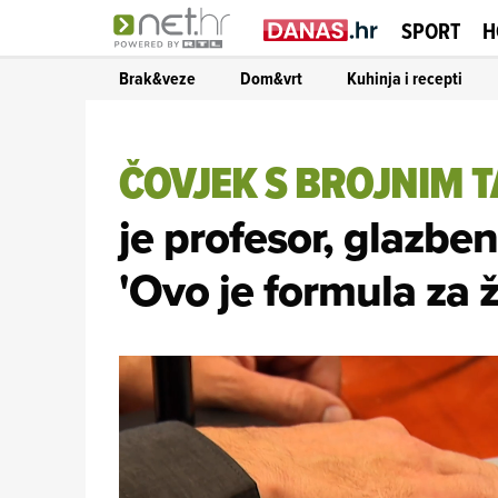
SPORT
H
Brak&veze
Dom&vrt
Kuhinja i recepti
ČOVJEK S BROJNIM 
je profesor, glazbeni
'Ovo je formula za ž