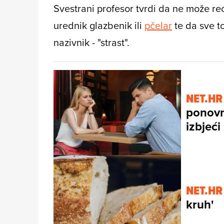
Svestrani profesor tvrdi da ne može reći
urednik glazbenik ili
pčelar
te da sve t
nazivnik - "strast".
NET.HR
ponovn
izbjeć
NET.HR
kruh'