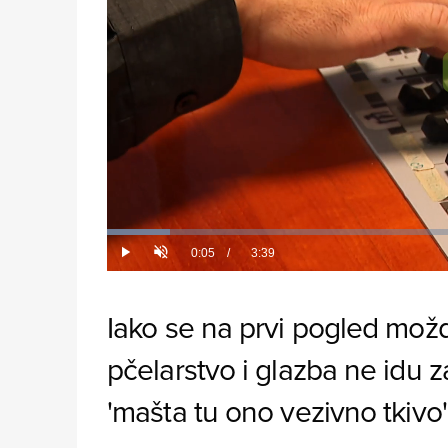
Loaded
:
8.86%
Current
0:05
/
Duration
3:39
Play
Unmute
Time
Iako se na prvi pogled možd
pčelarstvo i glazba ne idu z
'mašta tu ono vezivno tkivo'