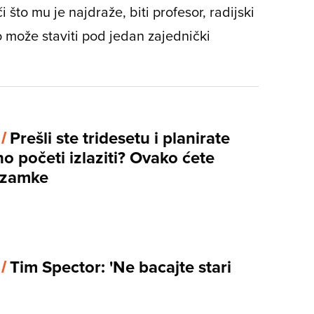
 što mu je najdraže, biti profesor, radijski
o može staviti pod jedan zajednički
 /
Prešli ste tridesetu i planirate
o početi izlaziti? Ovako ćete
i zamke
 /
Tim Spector: 'Ne bacajte stari