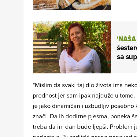
'NAŠA
šestero
sa sup
"Mislim da svaki taj dio života ima nek
prednost jer sam ipak najduže u tome, 
je jako dinamičan i uzbudljiv posebno 
znači. Da ih dodirne pjesma, poneka ša
treba da im dan bude ljepši. Problem j
nedostaje. Tu radijski posao ponekad 