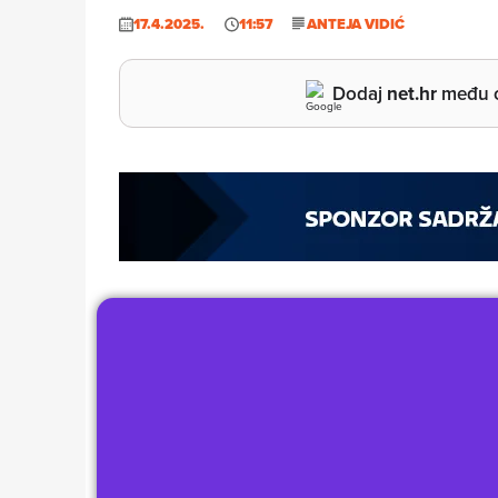
17.4.2025.
11:57
ANTEJA VIDIĆ
Dodaj
net.hr
među o