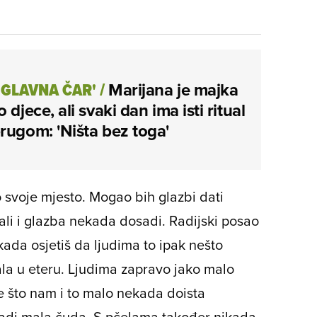
 GLAVNA ČAR'
/
Marijana je majka
 djece, ali svaki dan ima isti ritual
rugom: 'Ništa bez toga'
o svoje mjesto. Mogao bih glazbi dati
ali i glazba nekada dosadi. Radijski posao
kada osjetiš da ljudima to ipak nešto
la u eteru. Ljudima zapravo jako malo
e što nam i to malo nekada doista
radi mala čuda. S pčelama također nikada