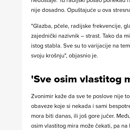
nije dosadno. Opuštajuće u ova stresna
"Glazba, pčele, radijske frekvencije, g
zajednički nazivnik – strast. Tako da m
istog stabla. Sve su to varijacije na t
svoju krošnju", objasnio je.
'Sve osim vlastitog 
Zvonimir kaže da sve te poslove nije to
obaveze koje si nekada i sami bespotr
mora biti danas, ili još gore jučer. Međ
osim vlastitog mira može čekati, pa na